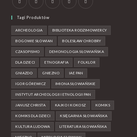
Tagi Produktów
ARCHEOLOGIA
BIBLIOTEKA RODZIMOWIERCY
BOGOWIE SŁOWIAN
BOLESŁAW CHROBRY
CZASOPISMO
DEMONOLOGIA SŁOWIAŃSKA
DLA DZIECI
ETNOGRAFIA
FOLKLOR
GNIAZDO
GNIEZNO
IAE PAN
IGOR GÓREWICZ
IMIONA SŁOWIAŃSKIE
INSTYTUT ARCHEOLOGII I ETNOLOGII PAN
JANUSZ CHRISTA
KAJKO I KOKOSZ
KOMIKS
KOMIKS DLA DZIECI
KSIĘGARNIA SŁOWIAŃSKA
KULTURA LUDOWA
LITERATURA SŁOWIAŃSKA