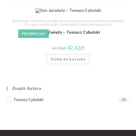
Beletrystyka słowiańska
,
Książki
,
Nowości wydawnicze o tematyce słowiańskiej
,
Promocje, tanie książki o Słowianach
,
Słowiańskie zapowiedzi
Syn Jaćwieży – Tomasz Cybulski
PROMOCJA!
42,42
zł
49,90
zł
Dodaj do koszyka
Znajdź Autora
Tomasz Cybulski
(1)