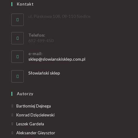
Kontakt
ul. Piaskowa 108, 08-110 Siedlce
Telefon:
692-499-450
e-mail:
sklep@slowianskisklep.com.pl
Słowiański sklep
Autorzy
Bartłomiej Dejnega
Konrad Dzięcielewski
Leszek Gardeła
Aleksander Gieysztor