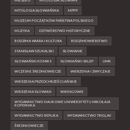
MIESZKO
MITOLOGIA SŁOWIAN
MITOLOGIA SŁOWIAŃSKA
MPPP
MUZEUM POCZĄTKÓW PAŃSTWA POLSKIEGO
MUZYKA
ODTWÓRSTWO HISTORYCZNE
RODZIMA WIARA I KULTURA
RODZIMOWIERSTWO
STANISŁAW SZUKALSKI
SŁOWIANIE
SŁOWIAŃSKI KOMIKS
SŁOWIAŃSKI SKLEP
UMK
WCZESNE ŚREDNIOWIECZE
WIERZENIA I ZWYCZAJE
WIERZENIA PRZEDCHRZEŚCIJAŃSKIE
WIERZENIA SŁOWIAN
WIKINGOWIE
WYDAWNICTWO NAUKOWE UNIWERSYTETU MIKOŁAJA
KOPERNIKA
WYDAWNICTWO REPLIKA
WYDAWNICTWO TRIGLAV
ŚREDNIOWIECZE