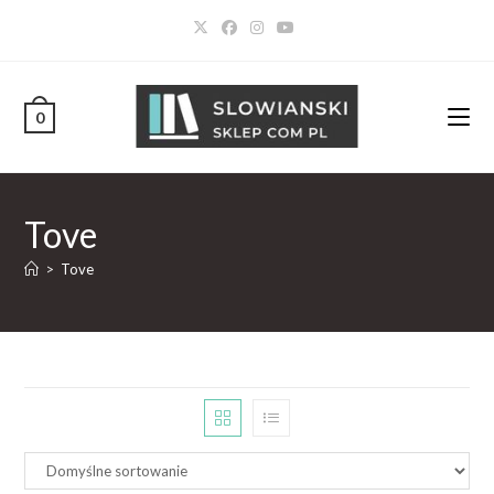
0
Tove
>
Tove