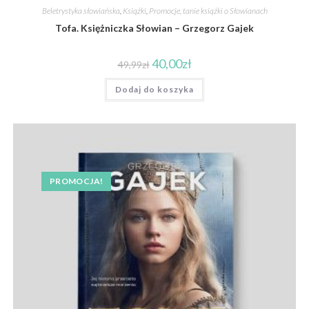
Beletrystyka słowiańska
,
Książki
,
Promocje, tanie książki o Słowianach
Tofa. Księżniczka Słowian – Grzegorz Gajek
40,00
zł
49,99
zł
Dodaj do koszyka
PROMOCJA!