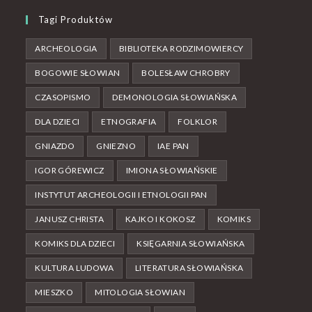
Tagi Produktów
ARCHEOLOGIA
BIBLIOTEKA RODZIMOWIERCY
BOGOWIE SŁOWIAN
BOLESŁAW CHROBRY
CZASOPISMO
DEMONOLOGIA SŁOWIAŃSKA
DLA DZIECI
ETNOGRAFIA
FOLKLOR
GNIAZDO
GNIEZNO
IAE PAN
IGOR GÓREWICZ
IMIONA SŁOWIAŃSKIE
INSTYTUT ARCHEOLOGII I ETNOLOGII PAN
JANUSZ CHRISTA
KAJKO I KOKOSZ
KOMIKS
KOMIKS DLA DZIECI
KSIĘGARNIA SŁOWIAŃSKA
KULTURA LUDOWA
LITERATURA SŁOWIAŃSKA
MIESZKO
MITOLOGIA SŁOWIAN