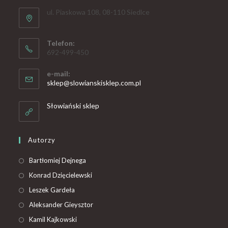
ul. Piaskowa 108, 08-110 Siedlce
Telefon:
692-499-450
e-mail:
sklep@slowianskisklep.com.pl
Słowiański sklep
Autorzy
Bartłomiej Dejnega
Konrad Dzięcielewski
Leszek Gardeła
Aleksander Gieysztor
Kamil Kajkowski