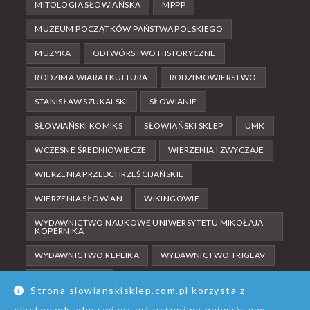
MITOLOGIA SŁOWIAŃSKA
MPPP
MUZEUM POCZĄTKÓW PAŃSTWA POLSKIEGO
MUZYKA
ODTWÓRSTWO HISTORYCZNE
RODZIMA WIARA I KULTURA
RODZIMOWIERSTWO
STANISŁAW SZUKALSKI
SŁOWIANIE
SŁOWIAŃSKI KOMIKS
SŁOWIAŃSKI SKLEP
UMK
WCZESNE ŚREDNIOWIECZE
WIERZENIA I ZWYCZAJE
WIERZENIA PRZEDCHRZEŚCIJAŃSKIE
WIERZENIA SŁOWIAN
WIKINGOWIE
WYDAWNICTWO NAUKOWE UNIWERSYTETU MIKOŁAJA
KOPERNIKA
WYDAWNICTWO REPLIKA
WYDAWNICTWO TRIGLAV
ŚREDNIOWIECZE
Strona slowianskisklep.com.pl korzysta z
ciasteczek, aby świadczyć usługi na najwyższym