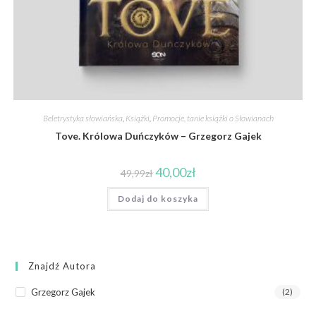
Beletrystyka słowiańska
,
Książki
,
Promocje, tanie książki o Słowianach
Tove. Królowa Duńczyków – Grzegorz Gajek
40,00
zł
49,99
zł
Dodaj do koszyka
Znajdź Autora
Grzegorz Gajek
(2)