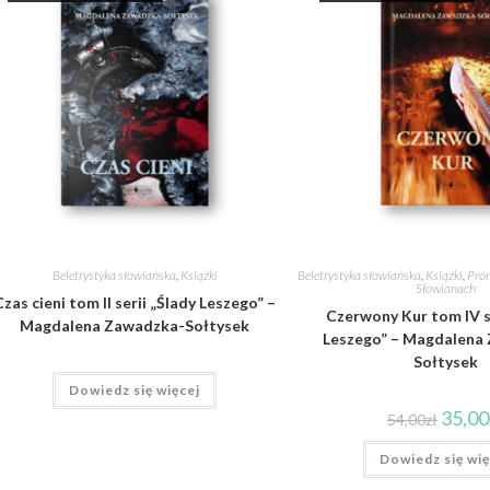
Beletrystyka słowiańska
,
Książki
Beletrystyka słowiańska
,
Książki
,
Prom
Słowianach
Czas cieni tom II serii „Ślady Leszego” –
Czerwony Kur tom IV s
Magdalena Zawadzka-Sołtysek
Leszego” – Magdalena
Sołtysek
Dowiedz się więcej
35,00
54,00
zł
Dowiedz się wię