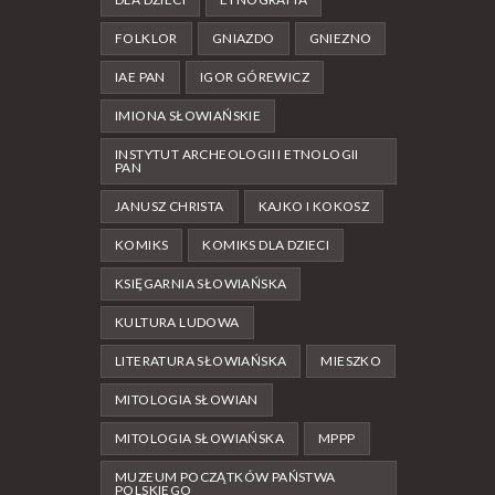
FOLKLOR
GNIAZDO
GNIEZNO
IAE PAN
IGOR GÓREWICZ
IMIONA SŁOWIAŃSKIE
INSTYTUT ARCHEOLOGII I ETNOLOGII
PAN
JANUSZ CHRISTA
KAJKO I KOKOSZ
KOMIKS
KOMIKS DLA DZIECI
KSIĘGARNIA SŁOWIAŃSKA
KULTURA LUDOWA
LITERATURA SŁOWIAŃSKA
MIESZKO
MITOLOGIA SŁOWIAN
MITOLOGIA SŁOWIAŃSKA
MPPP
MUZEUM POCZĄTKÓW PAŃSTWA
POLSKIEGO