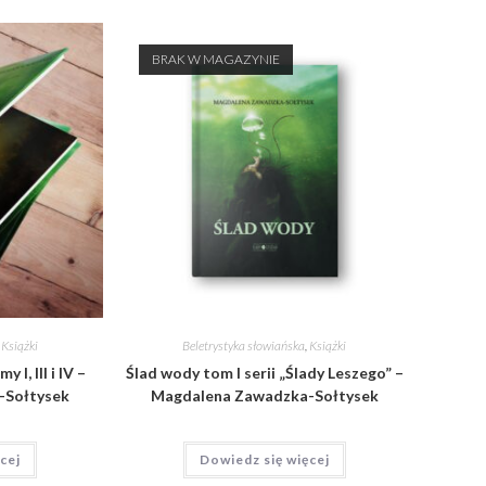
BRAK W MAGAZYNIE
,
Książki
Beletrystyka słowiańska
,
Książki
 I, III i IV –
Ślad wody tom I serii „Ślady Leszego” –
-Sołtysek
Magdalena Zawadzka-Sołtysek
cej
Dowiedz się więcej