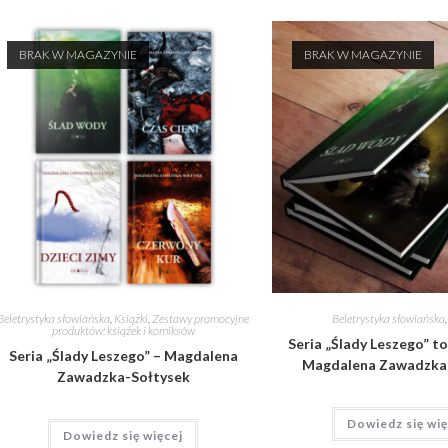
BRAK W MAGAZYNIE
BRAK W MAGAZYNIE
Beletrystyka słowiańska
,
Książki
,
Zestawy promocyjne
Beletrystyka słowiańska
produktów: książek i komiksów
Seria „Ślady Leszego” tomy
Seria „Ślady Leszego” – Magdalena
Magdalena Zawadzka
Zawadzka-Sołtysek
Dowiedz się wię
Dowiedz się więcej