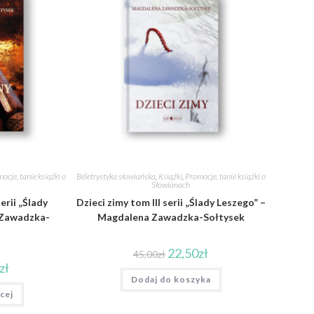
ocje, tanie książki o
Beletrystyka słowiańska
,
Książki
,
Promocje, tanie książki o
Słowianach
erii „Ślady
Dzieci zimy tom III serii „Ślady Leszego” –
 Zawadzka-
Magdalena Zawadzka-Sołtysek
22,50
zł
45,00
zł
zł
Dodaj do koszyka
cej