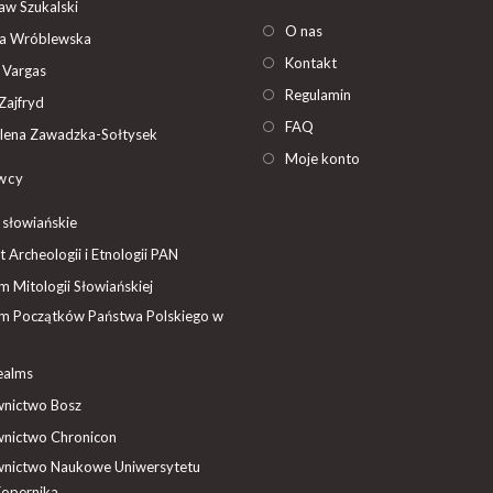
ław Szukalski
O nas
ta Wróblewska
Kontakt
 Vargas
Regulamin
Zajfryd
FAQ
ena Zawadzka-Sołtysek
Moje konto
wcy
 słowiańskie
t Archeologii i Etnologii PAN
 Mitologii Słowiańskiej
 Początków Państwa Polskiego w
ealms
nictwo Bosz
nictwo Chronicon
nictwo Naukowe Uniwersytetu
Kopernika