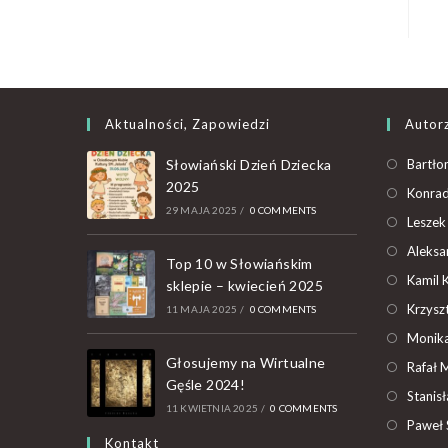
Aktualności, Zapowiedzi
Autor
Słowiański Dzień Dziecka
Bartło
2025
Konrad
29 MAJA 2025
/
0 COMMENTS
Leszek
Aleksa
Top 10 w Słowiańskim
Kamil 
sklepie – kwiecień 2025
Krzyszt
11 MAJA 2025
/
0 COMMENTS
Monika
Głosujemy na Wirtualne
Rafał 
Gęśle 2024!
Stanis
11 KWIETNIA 2025
/
0 COMMENTS
Paweł 
Kontakt