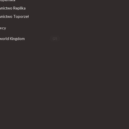
nictwo Replika
nictwo Toporzeł
wcy
world Kingdom
(2)