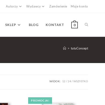
Autorzy
Wydawcy
Zamówienie
Moje konto
SKLEP
BLOG
KONTAKT
0
>
tutuConcept
WIDOK:
12
24
WSZYSTKO
PROMOCJA!