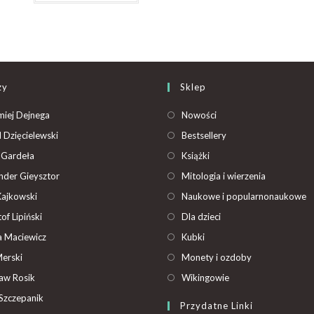
zy
Sklep
miej Dejnega
Nowości
 Dzięcielewski
Bestsellery
 Gardeła
Książki
nder Gieysztor
Mitologia i wierzenia
Kajkowski
Naukowe i popularnonaukowe
of Lipiński
Dla dzieci
 Maciewicz
Kubki
Merski
Monety i ozdoby
ław Rosik
Wikingowie
Szczepanik
Przydatne Linki