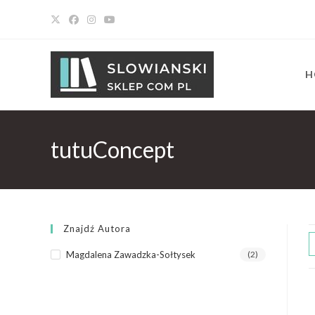
H
tutuConcept
Znajdź Autora
Magdalena Zawadzka-Sołtysek
(2)