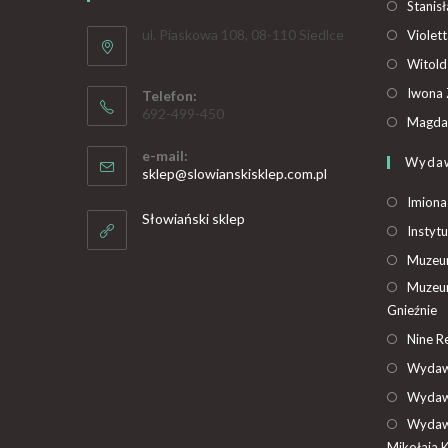
Stanis
ul. Piaskowa 108, 08-110 Siedlce
Violet
Witold
Iwona 
Telefon:
692-499-450
Magdal
e-mail:
Wyda
sklep@slowianskisklep.com.pl
Imiona
Słowiański sklep
Instytu
Muzeum
Muzeum
Gnieźnie
Nine R
Wydaw
Wydaw
Wydaw
Mikołaja 