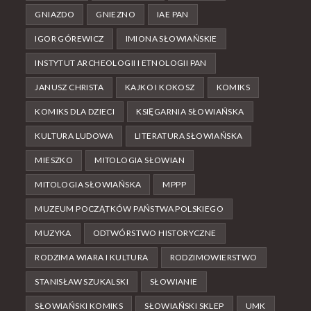
GNIAZDO
GNIEZNO
IAE PAN
IGOR GÓREWICZ
IMIONA SŁOWIAŃSKIE
INSTYTUT ARCHEOLOGII I ETNOLOGII PAN
JANUSZ CHRISTA
KAJKO I KOKOSZ
KOMIKS
KOMIKS DLA DZIECI
KSIĘGARNIA SŁOWIAŃSKA
KULTURA LUDOWA
LITERATURA SŁOWIAŃSKA
MIESZKO
MITOLOGIA SŁOWIAN
MITOLOGIA SŁOWIAŃSKA
MPPP
MUZEUM POCZĄTKÓW PAŃSTWA POLSKIEGO
MUZYKA
ODTWÓRSTWO HISTORYCZNE
RODZIMA WIARA I KULTURA
RODZIMOWIERSTWO
STANISŁAW SZUKALSKI
SŁOWIANIE
SŁOWIAŃSKI KOMIKS
SŁOWIAŃSKI SKLEP
UMK