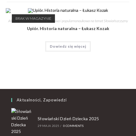
BRAK W MAGAZYNIE
Albumy
,
Książki
,
Literatura naukowa i popularnonaukowa na temat Słowiańszczyzny
Upiór. Historia naturalna – Łukasz Kozak
Dowiedz się więcej
Aktualności, Zapowiedzi
Słowiański Dzień Dziecka 2025
29 MAJA 2025
/
0 COMMENTS