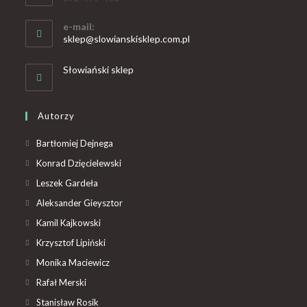
e-mail:
sklep@slowianskisklep.com.pl
Słowiański sklep
Autorzy
Bartłomiej Dejnega
Konrad Dzięcielewski
Leszek Gardeła
Aleksander Gieysztor
Kamil Kajkowski
Krzysztof Lipiński
Monika Maciewicz
Rafał Merski
Stanisław Rosik