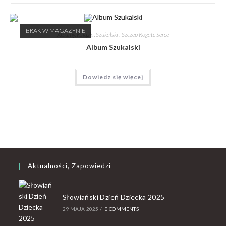
BRAK W MAGAZYNIE
Albumy
,
Książki
,
Szukalski i Szczep Rogate Serce
Album Szukalski
Dowiedz się więcej
Aktualności, Zapowiedzi
Słowiański Dzień Dziecka 2025
29 MAJA 2025
/
0 COMMENTS