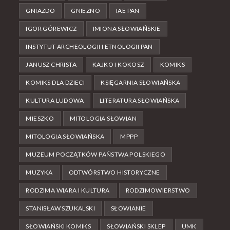
GNIAZDO
GNIEZNO
IAE PAN
IGOR GÓREWICZ
IMIONA SŁOWIAŃSKIE
INSTYTUT ARCHEOLOGII I ETNOLOGII PAN
JANUSZ CHRISTA
KAJKO I KOKOSZ
KOMIKS
KOMIKS DLA DZIECI
KSIĘGARNIA SŁOWIAŃSKA
KULTURA LUDOWA
LITERATURA SŁOWIAŃSKA
MIESZKO
MITOLOGIA SŁOWIAN
MITOLOGIA SŁOWIAŃSKA
MPPP
MUZEUM POCZĄTKÓW PAŃSTWA POLSKIEGO
MUZYKA
ODTWÓRSTWO HISTORYCZNE
RODZIMA WIARA I KULTURA
RODZIMOWIERSTWO
STANISŁAW SZUKALSKI
SŁOWIANIE
SŁOWIAŃSKI KOMIKS
SŁOWIAŃSKI SKLEP
UMK