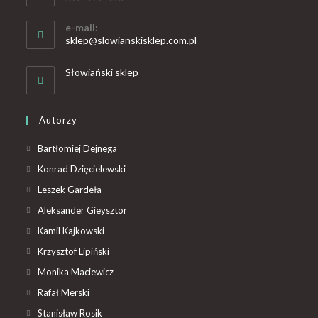
e-mail:
sklep@slowianskisklep.com.pl
Słowiański sklep
Autorzy
Bartłomiej Dejnega
Konrad Dzięcielewski
Leszek Gardeła
Aleksander Gieysztor
Kamil Kajkowski
Krzysztof Lipiński
Monika Maciewicz
Rafał Merski
Stanisław Rosik