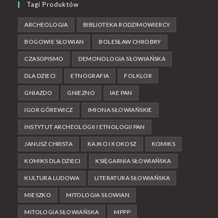
Tagi Produktów
ARCHEOLOGIA
BIBLIOTEKA RODZIMOWIERCY
BOGOWIE SŁOWIAN
BOLESŁAW CHROBRY
CZASOPISMO
DEMONOLOGIA SŁOWIAŃSKA
DLA DZIECI
ETNOGRAFIA
FOLKLOR
GNIAZDO
GNIEZNO
IAE PAN
IGOR GÓREWICZ
IMIONA SŁOWIAŃSKIE
INSTYTUT ARCHEOLOGII I ETNOLOGII PAN
JANUSZ CHRISTA
KAJKO I KOKOSZ
KOMIKS
KOMIKS DLA DZIECI
KSIĘGARNIA SŁOWIAŃSKA
KULTURA LUDOWA
LITERATURA SŁOWIAŃSKA
MIESZKO
MITOLOGIA SŁOWIAN
MITOLOGIA SŁOWIAŃSKA
MPPP