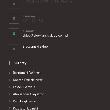
ul. Piaskowa 108, 08-110 Siedlce
Telefon:
692-499-450
e-mail:
sklep@slowianskisklep.com.pl
Słowiański sklep
Autorzy
Bartłomiej Dejnega
Konrad Dzięcielewski
Leszek Gardeła
Aleksander Gieysztor
Kamil Kajkowski
Krzysztof Lipiński