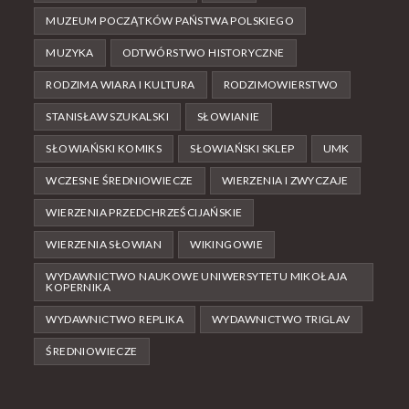
MUZEUM POCZĄTKÓW PAŃSTWA POLSKIEGO
MUZYKA
ODTWÓRSTWO HISTORYCZNE
RODZIMA WIARA I KULTURA
RODZIMOWIERSTWO
STANISŁAW SZUKALSKI
SŁOWIANIE
SŁOWIAŃSKI KOMIKS
SŁOWIAŃSKI SKLEP
UMK
WCZESNE ŚREDNIOWIECZE
WIERZENIA I ZWYCZAJE
WIERZENIA PRZEDCHRZEŚCIJAŃSKIE
WIERZENIA SŁOWIAN
WIKINGOWIE
WYDAWNICTWO NAUKOWE UNIWERSYTETU MIKOŁAJA
KOPERNIKA
WYDAWNICTWO REPLIKA
WYDAWNICTWO TRIGLAV
ŚREDNIOWIECZE