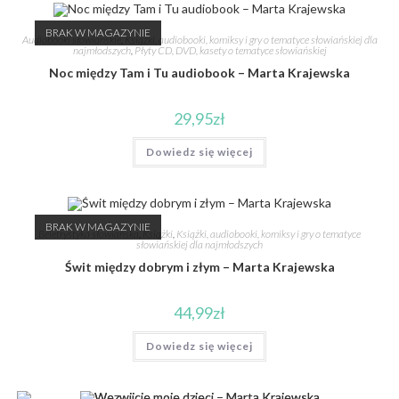
BRAK W MAGAZYNIE
Audiobooki słowiańskie
,
Książki, audiobooki, komiksy i gry o tematyce słowiańskiej dla
najmłodszych
,
Płyty CD, DVD, kasety o tematyce słowiańskiej
Noc między Tam i Tu audiobook – Marta Krajewska
29,95
zł
Dowiedz się więcej
BRAK W MAGAZYNIE
Beletrystyka słowiańska
,
Książki
,
Książki, audiobooki, komiksy i gry o tematyce
słowiańskiej dla najmłodszych
Świt między dobrym i złym – Marta Krajewska
44,99
zł
Dowiedz się więcej