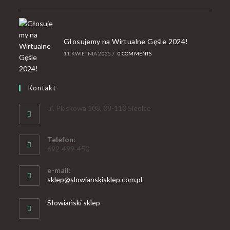
Głosujemy na Wirtualne Gęśle 2024!
11 KWIETNIA 2025
/
0 COMMENTS
Kontakt
ul. Piaskowa 108, 08-110 Siedlce
Telefon:
692-499-450
e-mail:
sklep@slowianskisklep.com.pl
Słowiański sklep