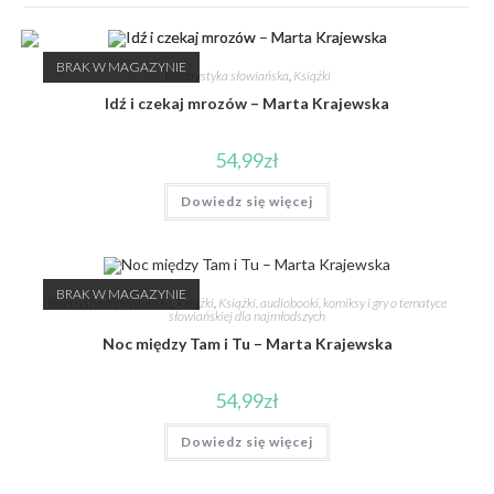
BRAK W MAGAZYNIE
Beletrystyka słowiańska
,
Książki
Idź i czekaj mrozów – Marta Krajewska
54,99
zł
Dowiedz się więcej
BRAK W MAGAZYNIE
Beletrystyka słowiańska
,
Książki
,
Książki, audiobooki, komiksy i gry o tematyce
słowiańskiej dla najmłodszych
Noc między Tam i Tu – Marta Krajewska
54,99
zł
Dowiedz się więcej