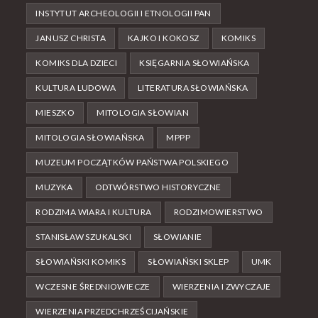
INSTYTUT ARCHEOLOGII I ETNOLOGII PAN
JANUSZ CHRISTA
KAJKO I KOKOSZ
KOMIKS
KOMIKS DLA DZIECI
KSIĘGARNIA SŁOWIAŃSKA
KULTURA LUDOWA
LITERATURA SŁOWIAŃSKA
MIESZKO
MITOLOGIA SŁOWIAN
MITOLOGIA SŁOWIAŃSKA
MPPP
MUZEUM POCZĄTKÓW PAŃSTWA POLSKIEGO
MUZYKA
ODTWÓRSTWO HISTORYCZNE
RODZIMA WIARA I KULTURA
RODZIMOWIERSTWO
STANISŁAW SZUKALSKI
SŁOWIANIE
SŁOWIAŃSKI KOMIKS
SŁOWIAŃSKI SKLEP
UMK
WCZESNE ŚREDNIOWIECZE
WIERZENIA I ZWYCZAJE
WIERZENIA PRZEDCHRZEŚCIJAŃSKIE