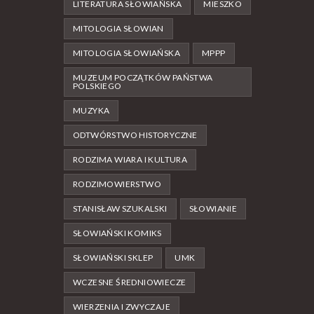
LITERATURA SŁOWIAŃSKA
MIESZKO
MITOLOGIA SŁOWIAN
MITOLOGIA SŁOWIAŃSKA
MPPP
MUZEUM POCZĄTKÓW PAŃSTWA
POLSKIEGO
MUZYKA
ODTWÓRSTWO HISTORYCZNE
RODZIMA WIARA I KULTURA
RODZIMOWIERSTWO
STANISŁAW SZUKALSKI
SŁOWIANIE
SŁOWIAŃSKI KOMIKS
SŁOWIAŃSKI SKLEP
UMK
WCZESNE ŚREDNIOWIECZE
WIERZENIA I ZWYCZAJE