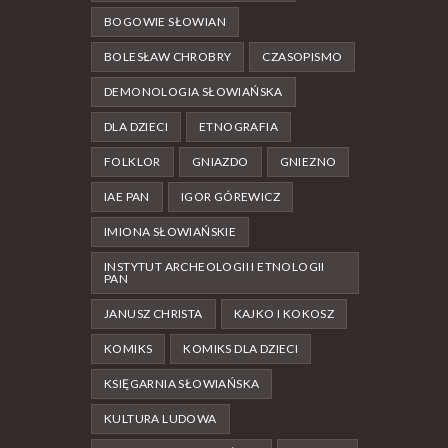
BOGOWIE SŁOWIAN
BOLESŁAW CHROBRY
CZASOPISMO
DEMONOLOGIA SŁOWIAŃSKA
DLA DZIECI
ETNOGRAFIA
FOLKLOR
GNIAZDO
GNIEZNO
IAE PAN
IGOR GÓREWICZ
IMIONA SŁOWIAŃSKIE
INSTYTUT ARCHEOLOGII I ETNOLOGII
PAN
JANUSZ CHRISTA
KAJKO I KOKOSZ
KOMIKS
KOMIKS DLA DZIECI
KSIĘGARNIA SŁOWIAŃSKA
KULTURA LUDOWA