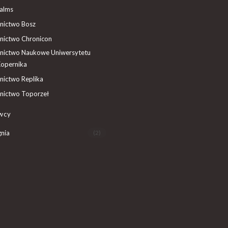
ealms
ictwo Bosz
ictwo Chronicon
ictwo Naukowe Uniwersytetu
Kopernika
ictwo Replika
ictwo Toporzeł
wcy
nia
(2)