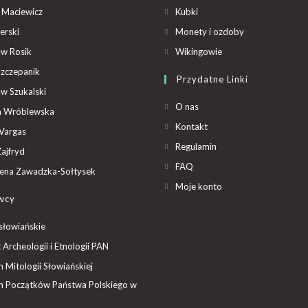
 Maciewicz
Kubki
erski
Monety i ozdoby
aw Rosik
Wikingowie
Szczepanik
Przydatne Linki
aw Szukalski
O nas
ta Wróblewska
Kontakt
Vargas
Regulamin
ajfryd
FAQ
ena Zawadzka-Sołtysek
Moje konto
wcy
słowiańskie
t Archeologii i Etnologii PAN
Mitologii Słowiańskiej
 Początków Państwa Polskiego w