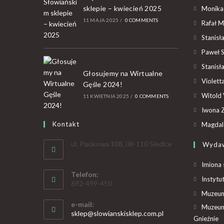
sklepie – kwiecień 2025
Monika
11 MAJA 2025
/
0 COMMENTS
Rafał M
Stanisł
Paweł 
Stanisł
Głosujemy na Wirtualne
Violet
Gęśle 2024!
Witold 
11 KWIETNIA 2025
/
0 COMMENTS
Iwona Z
Kontakt
Magdal
ul. Piaskowa 108, 08-110 Siedlce
Wyda
Imiona 
Telefon:
Instytu
692-499-450
Muzeum 
e-mail:
Muzeum
sklep@slowianskisklep.com.pl
Gnieźnie