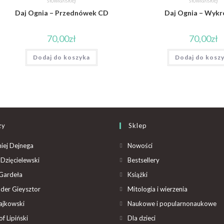
słowiańskiej
słowiańskiej
Daj Ognia – Przednówek CD
Daj Ognia – Wyk
70,00
zł
70,00
zł
Dodaj do koszyka
Dodaj do kosz
zy
Sklep
iej Dejnega
Nowości
Dzięcielewski
Bestsellery
Gardeła
Książki
der Gieysztor
Mitologia i wierzenia
ajkowski
Naukowe i popularnonaukowe
f Lipiński
Dla dzieci