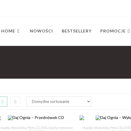
HOME
NOWOŚCI
BESTSELLERY
PROMOCJE
Muzyka słowiańska
,
Płyty CD, DVD, kasety o tematyce
Muzyka słowiańska
,
Płyty CD, DVD,