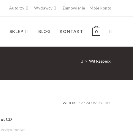
Autorzy
Wydawcy
Zamówienie
Moje konto
SKLEP
BLOG
KONTAKT
0
>
Wit Rzepecki
WIDOK:
12
24
WSZYSTKO
 kasety o tematyce