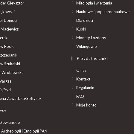
der Gieysztor
Mitologia i wierzenia
ajkowski
Naukowe i popularnonaukowe
f Lipiński
Dla dzieci
 Maciewicz
Kubki
erski
Monety i ozdoby
aw Rosik
Wikingowie
Szczepanik
Przydatne Linki
aw Szukalski
O nas
ta Wróblewska
Kontakt
Vargas
Regulamin
ajfryd
FAQ
ena Zawadzka-Sołtysek
Moje konto
wcy
słowiańskie
t Archeologii i Etnologii PAN