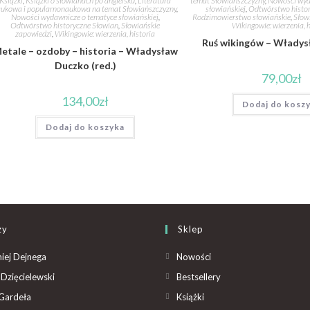
Książki
,
Książki o słowianach po angielsku
,
Literatura
temat Słowiańszczyzny
,
Nowości wyd
ukowa i popularnonaukowa na temat Słowiańszczyzny
,
słowiańskiej
,
Odtwórstwo histor
Nowości wydawnicze o tematyce słowiańskiej
,
Rodzimowierstwo słowiańskie
,
Słow
Odtwórstwo historyczne Słowian
,
Słowiańskie
Wikingowie: wierzenia, h
zapowiedzi
,
Wikingowie: wierzenia, historia
Ruś wikingów – Włady
etale – ozdoby – historia – Władysław
Duczko (red.)
79,00
zł
134,00
zł
Dodaj do kosz
Dodaj do koszyka
zy
Sklep
iej Dejnega
Nowości
Dzięcielewski
Bestsellery
Gardeła
Książki