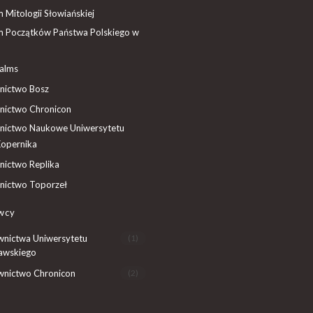
Mitologii Słowiańskiej
 Początków Państwa Polskiego w
ealms
ictwo Bosz
ictwo Chronicon
ictwo Naukowe Uniwersytetu
Kopernika
ictwo Replika
ictwo Toporzeł
wcy
nictwa Uniwersytetu
(1)
awskiego
nictwo Chronicon
(2)