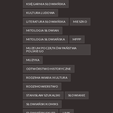
KSIĘGARNIA SŁOWIAŃSKA
KULTURA LUDOWA
LITERATURA SŁOWIAŃSKA
MIESZKO
MITOLOGIA SŁOWIAN
MITOLOGIA SŁOWIAŃSKA
MPPP
MUZEUM POCZĄTKÓW PAŃSTWA
POLSKIEGO
MUZYKA
ODTWÓRSTWO HISTORYCZNE
RODZIMA WIARA I KULTURA
RODZIMOWIERSTWO
STANISŁAW SZUKALSKI
SŁOWIANIE
SŁOWIAŃSKI KOMIKS
SŁOWIAŃSKI SKLEP
UMK