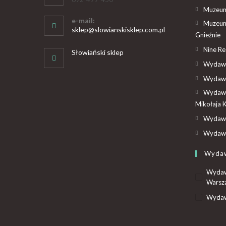
Muzeum 
e-mail:
Muzeum
sklep@slowianskisklep.com.pl
Gnieźnie
Nine R
Słowiański sklep
Wydawn
Wydawn
Wydawn
Mikołaja 
Wydawn
Wydawn
Wyda
Wydaw
Warsz
Wydaw