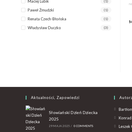
Maciej Lubik
(1)
na
Paweł Żmudzki
(1)
Renata Czech-Błońska
(1)
M
Władysław Duczko
(3)
Aktualności, Zapowiedzi
Autor
Bartłom
Słowiański Dzień Dziecka
Konrad 
2025
29 MAJA 2025
/
0 COMMENTS
Leszek 