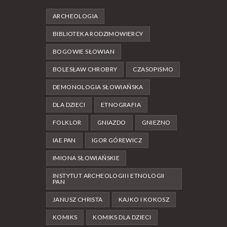
ARCHEOLOGIA
BIBLIOTEKA RODZIMOWIERCY
BOGOWIE SŁOWIAN
BOLESŁAW CHROBRY
CZASOPISMO
DEMONOLOGIA SŁOWIAŃSKA
DLA DZIECI
ETNOGRAFIA
FOLKLOR
GNIAZDO
GNIEZNO
IAE PAN
IGOR GÓREWICZ
IMIONA SŁOWIAŃSKIE
INSTYTUT ARCHEOLOGII I ETNOLOGII
PAN
JANUSZ CHRISTA
KAJKO I KOKOSZ
KOMIKS
KOMIKS DLA DZIECI