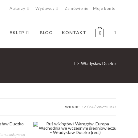
Autorzy
Wydawcy
Zamówienie
Moje konto
SKLEP
BLOG
KONTAKT
0
>
Władysław Duczko
WIDOK:
12
24
WSZYSTKO
ularnonaukowa na