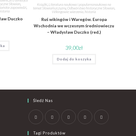
awnicze o tematyce
yczne Słowian
,
Książki
,
Literatura naukowa i popularnonaukowa na
iańskie zapowiedzi
,
temat Słowiańszczyzny
,
Odtwórstwo historyczne Słowian
,
istoria
Wikingowie: wierzenia, historia
sław Duczko
Ruś wikingów i Waregów. Europa
Wschodnia we wczesnym średniowieczu
– Władysław Duczko (red.)
yka
39,00
zł
Dodaj do koszyka
Śledź Nas
Tagi Produktów