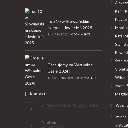
Aleksan
Kamil K
Krzyszto
Top 10 w Słowiańskim
sklepie – kwiecień 2025
Monika
11 MAJA 2025
/
0 COMMENTS
Rafał M
Stanisł
Paweł 
Stanisł
Głosujemy na Wirtualne
Violet
Gęśle 2024!
Witold 
11 KWIETNIA 2025
/
0 COMMENTS
Iwona Z
Kontakt
Magdal
ul. Piaskowa 108, 08-110 Siedlce
Wyda
Imiona 
Telefon:
Instytu
692-499-450