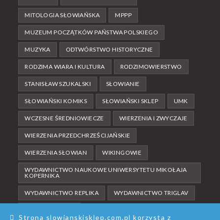
MITOLOGIA SŁOWIAŃSKA
MPPP
MUZEUM POCZĄTKÓW PAŃSTWA POLSKIEGO
MUZYKA
ODTWÓRSTWO HISTORYCZNE
RODZIMA WIARA I KULTURA
RODZIMOWIERSTWO
STANISŁAW SZUKALSKI
SŁOWIANIE
SŁOWIAŃSKI KOMIKS
SŁOWIAŃSKI SKLEP
UMK
WCZESNE ŚREDNIOWIECZE
WIERZENIA I ZWYCZAJE
WIERZENIA PRZEDCHRZEŚCIJAŃSKIE
WIERZENIA SŁOWIAN
WIKINGOWIE
WYDAWNICTWO NAUKOWE UNIWERSYTETU MIKOŁAJA
KOPERNIKA
WYDAWNICTWO REPLIKA
WYDAWNICTWO TRIGLAV
ŚREDNIOWIECZE
Strona slowianskisklep.com.pl korzysta z