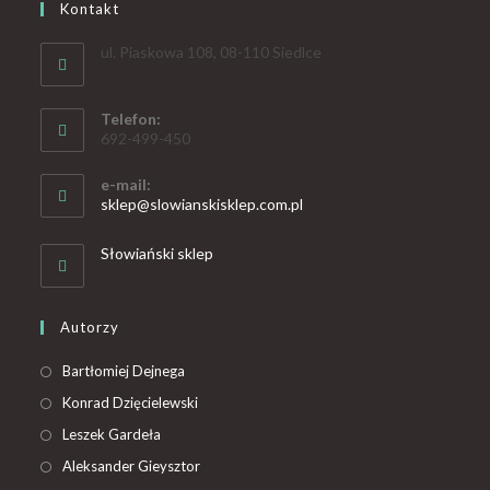
Kontakt
ul. Piaskowa 108, 08-110 Siedlce
Telefon:
692-499-450
e-mail:
sklep@slowianskisklep.com.pl
Słowiański sklep
Autorzy
Bartłomiej Dejnega
Konrad Dzięcielewski
Leszek Gardeła
Aleksander Gieysztor