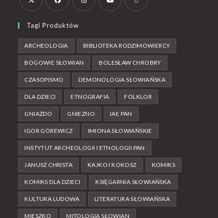
Tagi Produktów
ARCHEOLOGIA
BIBLIOTEKA RODZIMOWIERCY
BOGOWIE SŁOWIAN
BOLESŁAW CHROBRY
CZASOPISMO
DEMONOLOGIA SŁOWIAŃSKA
DLA DZIECI
ETNOGRAFIA
FOLKLOR
GNIAZDO
GNIEZNO
IAE PAN
IGOR GÓREWICZ
IMIONA SŁOWIAŃSKIE
INSTYTUT ARCHEOLOGII I ETNOLOGII PAN
JANUSZ CHRISTA
KAJKO I KOKOSZ
KOMIKS
KOMIKS DLA DZIECI
KSIĘGARNIA SŁOWIAŃSKA
KULTURA LUDOWA
LITERATURA SŁOWIAŃSKA
MIESZKO
MITOLOGIA SŁOWIAN