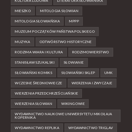
KULTURA LUDOWA
LITERATURA SŁOWIAŃSKA
MIESZKO
MITOLOGIA SŁOWIAN
MITOLOGIA SŁOWIAŃSKA
MPPP
MUZEUM POCZĄTKÓW PAŃSTWA POLSKIEGO
MUZYKA
ODTWÓRSTWO HISTORYCZNE
RODZIMA WIARA I KULTURA
RODZIMOWIERSTWO
STANISŁAW SZUKALSKI
SŁOWIANIE
SŁOWIAŃSKI KOMIKS
SŁOWIAŃSKI SKLEP
UMK
WCZESNE ŚREDNIOWIECZE
WIERZENIA I ZWYCZAJE
WIERZENIA PRZEDCHRZEŚCIJAŃSKIE
WIERZENIA SŁOWIAN
WIKINGOWIE
WYDAWNICTWO NAUKOWE UNIWERSYTETU MIKOŁAJA
KOPERNIKA
WYDAWNICTWO REPLIKA
WYDAWNICTWO TRIGLAV