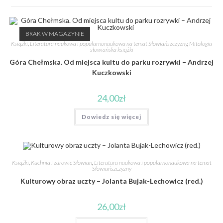
BRAK W MAGAZYNIE
Książki
,
Literatura naukowa i popularnonaukowa na temat Słowiańszczyzny
,
Mitologia
słowiańska książki
Góra Chełmska. Od miejsca kultu do parku rozrywki – Andrzej
Kuczkowski
24,00
zł
Dowiedz się więcej
Książki
,
Kuchnia i zdrowie Słowian
,
Literatura naukowa i popularnonaukowa na temat
Słowiańszczyzny
Kulturowy obraz uczty – Jolanta Bujak-Lechowicz (red.)
26,00
zł