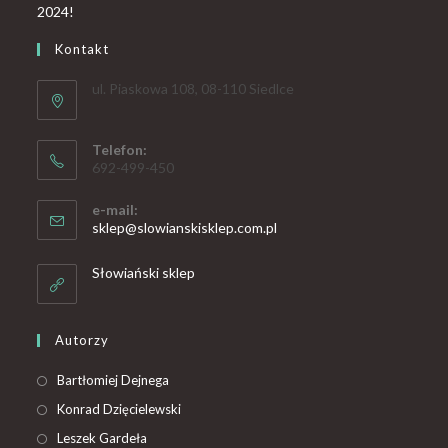
Kontakt
ul. Piaskowa 108, 08-110 Siedlce
Telefon:
692-499-450
e-mail:
sklep@slowianskisklep.com.pl
Słowiański sklep
Autorzy
Bartłomiej Dejnega
Konrad Dzięcielewski
Leszek Gardeła