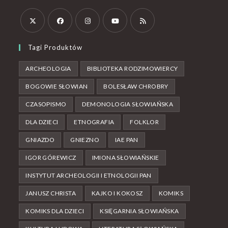
Tagi Produktów
ARCHEOLOGIA
BIBLIOTEKA RODZIMOWIERCY
BOGOWIE SŁOWIAN
BOLESŁAW CHROBRY
CZASOPISMO
DEMONOLOGIA SŁOWIAŃSKA
DLA DZIECI
ETNOGRAFIA
FOLKLOR
GNIAZDO
GNIEZNO
IAE PAN
IGOR GÓREWICZ
IMIONA SŁOWIAŃSKIE
INSTYTUT ARCHEOLOGII I ETNOLOGII PAN
JANUSZ CHRISTA
KAJKO I KOKOSZ
KOMIKS
KOMIKS DLA DZIECI
KSIĘGARNIA SŁOWIAŃSKA