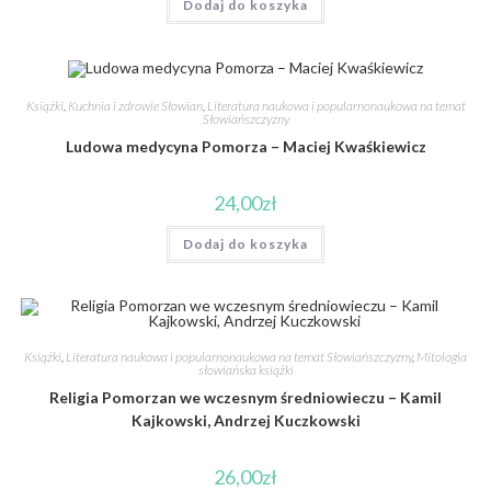
Dodaj do koszyka
Książki
,
Kuchnia i zdrowie Słowian
,
Literatura naukowa i popularnonaukowa na temat
Słowiańszczyzny
Ludowa medycyna Pomorza – Maciej Kwaśkiewicz
24,00
zł
Dodaj do koszyka
Książki
,
Literatura naukowa i popularnonaukowa na temat Słowiańszczyzny
,
Mitologia
słowiańska książki
Religia Pomorzan we wczesnym średniowieczu – Kamil
Kajkowski, Andrzej Kuczkowski
26,00
zł