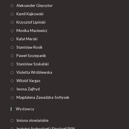
Aleksander Gieysztor
Kamil Kajkowski
Krzysztof Lipiński
Monika Maciewicz
Rafał Merski
Stanisław Rosik
Paweł Szczepanik
Stanisław Szukalski
Violetta Wróblewska
Witold Vargas
Iwona Zajfryd
Magdalena Zawadzka-Sołtysek
Wydawcy
Imiona słowiańskie
Instytut Archeologii i Etnologii PAN