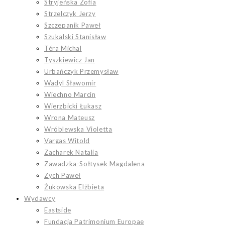
Stryjeńska Zofia
Strzelczyk Jerzy
Szczepanik Paweł
Szukalski Stanisław
Téra Michal
Tyszkiewicz Jan
Urbańczyk Przemysław
Wadyl Sławomir
Wiechno Marcin
Wierzbicki Łukasz
Wrona Mateusz
Wróblewska Violetta
Vargas Witold
Zacharek Natalia
Zawadzka-Sołtysek Magdalena
Zych Paweł
Żukowska Elżbieta
Wydawcy
Eastside
Fundacja Patrimonium Europae