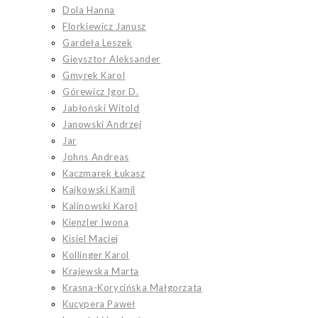
Dola Hanna
Florkiewicz Janusz
Gardeła Leszek
Gieysztor Aleksander
Gmyrek Karol
Górewicz Igor D.
Jabłoński Witold
Janowski Andrzej
Jar
Johns Andreas
Kaczmarek Łukasz
Kajkowski Kamil
Kalinowski Karol
Kienzler Iwona
Kisiel Maciej
Kollinger Karol
Krajewska Marta
Krasna-Korycińska Małgorzata
Kucypera Paweł