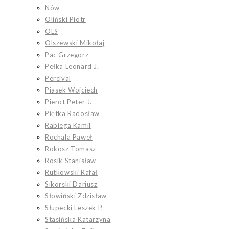
Nów
Oliński Piotr
OLS
Olszewski Mikołaj
Pac Grzegorz
Pełka Leonard J.
Percival
Piasek Wojciech
Pierot Peter J.
Piętka Radosław
Rabiega Kamil
Rochala Paweł
Rokosz Tomasz
Rosik Stanisław
Rutkowski Rafał
Sikorski Dariusz
Słowiński Zdzisław
Słupecki Leszek P.
Stasińska Katarzyna