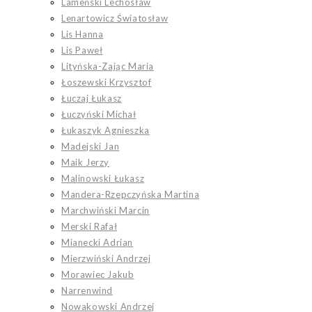
Lameński Lechosław
Lenartowicz Światosław
Lis Hanna
Lis Paweł
Lityńska-Zając Maria
Łoszewski Krzysztof
Łuczaj Łukasz
Łuczyński Michał
Łukaszyk Agnieszka
Madejski Jan
Maik Jerzy
Malinowski Łukasz
Mandera-Rzepczyńska Martina
Marchwiński Marcin
Merski Rafał
Mianecki Adrian
Mierzwiński Andrzej
Morawiec Jakub
Narrenwind
Nowakowski Andrzej