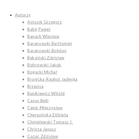
Koniec
treści
Autorzy
Antosik Grzegorz
Babij Paweł
Banach Wiesław
Baranowski Bartłomiej
Baranowski Bohdan
Beksiński Zdzisław
Bobrowski Jakub
Bogacki Michał
Bronicka-Rauhut Jadwiga
Brzezica
Bunikiewicz Witold
Casus Belli
Cenin Mieczysław
Cherezińska Elżbieta
Chmielewski Tomasz J.
Christa Janusz
Cozac Zdzisław