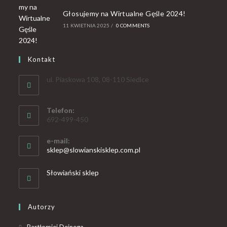
Głosujemy na Wirtualne Gęśle 2024!
11 KWIETNIA 2025
/
0 COMMENTS
Kontakt
ul. Piaskowa 108, 08-110 Siedlce
Telefon:
692-499-450
e-mail:
sklep@slowianskisklep.com.pl
Słowiański sklep
Autorzy
Bartłomiej Dejnega