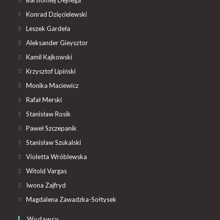
Konrad Dzięcielewski
Leszek Gardeła
Aleksander Gieysztor
Kamil Kajkowski
Krzysztof Lipiński
Monika Maciewicz
Rafał Merski
Stanisław Rosik
Paweł Szczepanik
Stanisław Szukalski
Violetta Wróblewska
Witold Vargas
Iwona Zajfryd
Magdalena Zawadzka-Sołtysek
Wydawcy