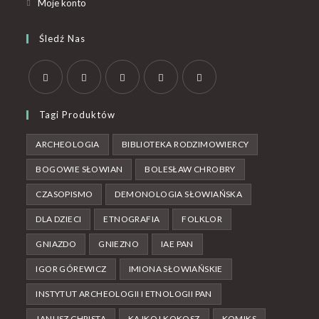
Moje konto
Śledź Nas
Tagi Produktów
ARCHEOLOGIA
BIBLIOTEKA RODZIMOWIERCY
BOGOWIE SŁOWIAN
BOLESŁAW CHROBRY
CZASOPISMO
DEMONOLOGIA SŁOWIAŃSKA
DLA DZIECI
ETNOGRAFIA
FOLKLOR
GNIAZDO
GNIEZNO
IAE PAN
IGOR GÓREWICZ
IMIONA SŁOWIAŃSKIE
INSTYTUT ARCHEOLOGII I ETNOLOGII PAN
JANUSZ CHRISTA
KAJKO I KOKOSZ
KOMIKS