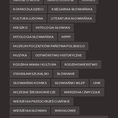
KOMIKS DLA DZIECI
KSIĘGARNIA SŁOWIAŃSKA
KULTURA LUDOWA
LITERATURA SŁOWIAŃSKA
MIESZKO
MITOLOGIA SŁOWIAN
MITOLOGIA SŁOWIAŃSKA
MPPP
MUZEUM POCZĄTKÓW PAŃSTWA POLSKIEGO
MUZYKA
ODTWÓRSTWO HISTORYCZNE
RODZIMA WIARA I KULTURA
RODZIMOWIERSTWO
STANISŁAW SZUKALSKI
SŁOWIANIE
SŁOWIAŃSKI KOMIKS
SŁOWIAŃSKI SKLEP
UMK
WCZESNE ŚREDNIOWIECZE
WIERZENIA I ZWYCZAJE
WIERZENIA PRZEDCHRZEŚCIJAŃSKIE
WIERZENIA SŁOWIAN
WIKINGOWIE