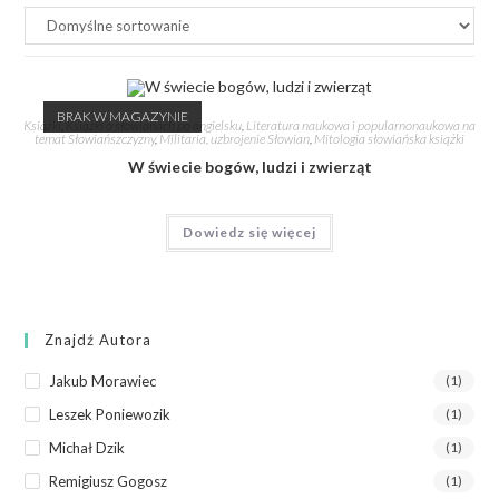
BRAK W MAGAZYNIE
Książki
,
Książki o słowianach po angielsku
,
Literatura naukowa i popularnonaukowa na
temat Słowiańszczyzny
,
Militaria, uzbrojenie Słowian
,
Mitologia słowiańska książki
W świecie bogów, ludzi i zwierząt
Dowiedz się więcej
Znajdź Autora
Jakub Morawiec
(1)
Leszek Poniewozik
(1)
Michał Dzik
(1)
Remigiusz Gogosz
(1)