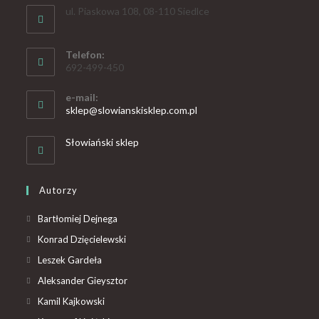
ul. Piaskowa 108, 08-110 Siedlce
Telefon:
692-499-450
e-mail:
sklep@slowianskisklep.com.pl
Słowiański sklep
Autorzy
Bartłomiej Dejnega
Konrad Dzięcielewski
Leszek Gardeła
Aleksander Gieysztor
Kamil Kajkowski