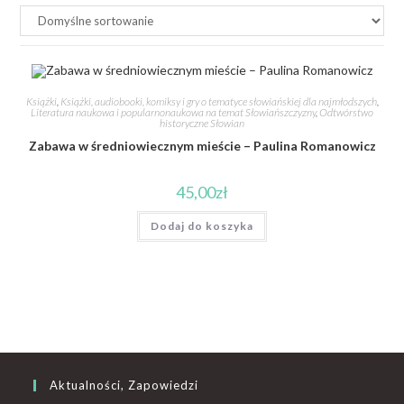
Książki
,
Książki, audiobooki, komiksy i gry o tematyce słowiańskiej dla najmłodszych
,
Literatura naukowa i popularnonaukowa na temat Słowiańszczyzny
,
Odtwórstwo
historyczne Słowian
Zabawa w średniowiecznym mieście – Paulina Romanowicz
45,00
zł
Dodaj do koszyka
Aktualności, Zapowiedzi