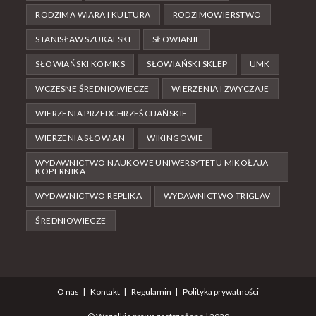
RODZIMA WIARA I KULTURA
RODZIMOWIERSTWO
STANISŁAW SZUKALSKI
SŁOWIANIE
SŁOWIAŃSKI KOMIKS
SŁOWIAŃSKI SKLEP
UMK
WCZESNE ŚREDNIOWIECZE
WIERZENIA I ZWYCZAJE
WIERZENIA PRZEDCHRZEŚCIJAŃSKIE
WIERZENIA SŁOWIAN
WIKINGOWIE
WYDAWNICTWO NAUKOWE UNIWERSYTETU MIKOŁAJA
KOPERNIKA
WYDAWNICTWO REPLIKA
WYDAWNICTWO TRIGLAV
ŚREDNIOWIECZE
O nas
Kontakt
Regulamin
Polityka prywatności