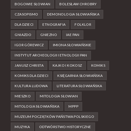
BOGOWIE SŁOWIAN
BOLESŁAW CHROBRY
CZASOPISMO
DEMONOLOGIA SŁOWIAŃSKA
DLA DZIECI
ETNOGRAFIA
FOLKLOR
GNIAZDO
GNIEZNO
IAE PAN
IGOR GÓREWICZ
IMIONA SŁOWIAŃSKIE
INSTYTUT ARCHEOLOGII I ETNOLOGII PAN
JANUSZ CHRISTA
KAJKO I KOKOSZ
KOMIKS
KOMIKS DLA DZIECI
KSIĘGARNIA SŁOWIAŃSKA
KULTURA LUDOWA
LITERATURA SŁOWIAŃSKA
MIESZKO
MITOLOGIA SŁOWIAN
MITOLOGIA SŁOWIAŃSKA
MPPP
MUZEUM POCZĄTKÓW PAŃSTWA POLSKIEGO
MUZYKA
ODTWÓRSTWO HISTORYCZNE