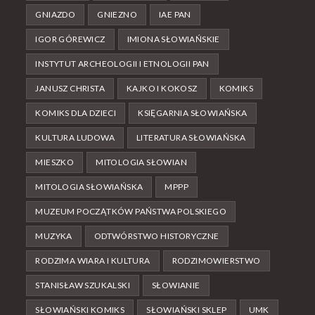
GNIAZDO
GNIEZNO
IAE PAN
IGOR GÓREWICZ
IMIONA SŁOWIAŃSKIE
INSTYTUT ARCHEOLOGII I ETNOLOGII PAN
JANUSZ CHRISTA
KAJKO I KOKOSZ
KOMIKS
KOMIKS DLA DZIECI
KSIĘGARNIA SŁOWIAŃSKA
KULTURA LUDOWA
LITERATURA SŁOWIAŃSKA
MIESZKO
MITOLOGIA SŁOWIAN
MITOLOGIA SŁOWIAŃSKA
MPPP
MUZEUM POCZĄTKÓW PAŃSTWA POLSKIEGO
MUZYKA
ODTWÓRSTWO HISTORYCZNE
RODZIMA WIARA I KULTURA
RODZIMOWIERSTWO
STANISŁAW SZUKALSKI
SŁOWIANIE
SŁOWIAŃSKI KOMIKS
SŁOWIAŃSKI SKLEP
UMK