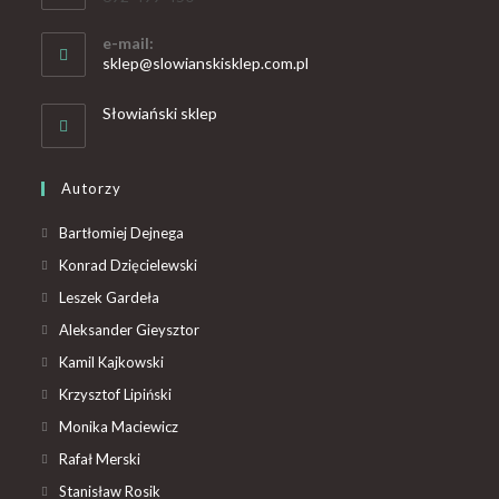
e-mail:
sklep@slowianskisklep.com.pl
Słowiański sklep
Autorzy
Bartłomiej Dejnega
Konrad Dzięcielewski
Leszek Gardeła
Aleksander Gieysztor
Kamil Kajkowski
Krzysztof Lipiński
Monika Maciewicz
Rafał Merski
Stanisław Rosik