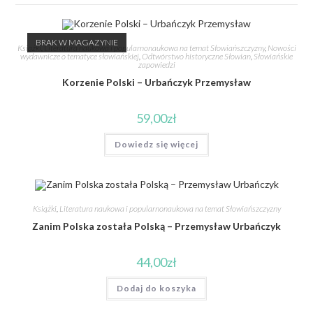
BRAK W MAGAZYNIE
Książki
,
Literatura naukowa i popularnonaukowa na temat Słowiańszczyzny
,
Nowości
wydawnicze o tematyce słowiańskiej
,
Odtwórstwo historyczne Słowian
,
Słowiańskie
zapowiedzi
Korzenie Polski – Urbańczyk Przemysław
59,00
zł
Dowiedz się więcej
Książki
,
Literatura naukowa i popularnonaukowa na temat Słowiańszczyzny
Zanim Polska została Polską – Przemysław Urbańczyk
44,00
zł
Dodaj do koszyka