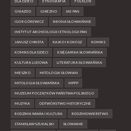
DLA DZIECI
ETNOGRAFIA
FOLKLOR
GNIAZDO
GNIEZNO
IAE PAN
IGOR GÓREWICZ
IMIONA SŁOWIAŃSKIE
INSTYTUT ARCHEOLOGII I ETNOLOGII PAN
JANUSZ CHRISTA
KAJKO I KOKOSZ
KOMIKS
KOMIKS DLA DZIECI
KSIĘGARNIA SŁOWIAŃSKA
KULTURA LUDOWA
LITERATURA SŁOWIAŃSKA
MIESZKO
MITOLOGIA SŁOWIAN
MITOLOGIA SŁOWIAŃSKA
MPPP
MUZEUM POCZĄTKÓW PAŃSTWA POLSKIEGO
MUZYKA
ODTWÓRSTWO HISTORYCZNE
RODZIMA WIARA I KULTURA
RODZIMOWIERSTWO
STANISŁAW SZUKALSKI
SŁOWIANIE