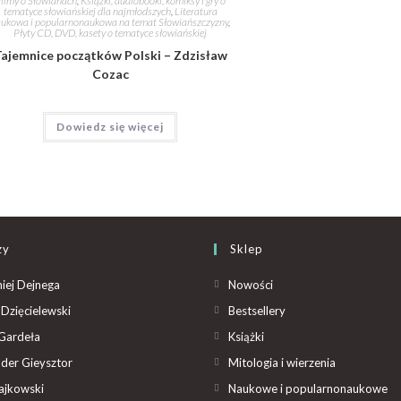
ilmy o Słowianach
,
Książki, audiobooki, komiksy i gry o
tematyce słowiańskiej dla najmłodszych
,
Literatura
ukowa i popularnonaukowa na temat Słowiańszczyzny
,
Płyty CD, DVD, kasety o tematyce słowiańskiej
ajemnice początków Polski – Zdzisław
Cozac
Dowiedz się więcej
zy
Sklep
iej Dejnega
Nowości
Dzięcielewski
Bestsellery
Gardeła
Książki
der Gieysztor
Mitologia i wierzenia
ajkowski
Naukowe i popularnonaukowe