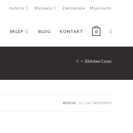
Autorzy
Wydawcy
Zamówienie
Moje konto
SKLEP
BLOG
KONTAKT
0
>
Zdzisław Cozac
WIDOK:
12
24
WSZYSTKO