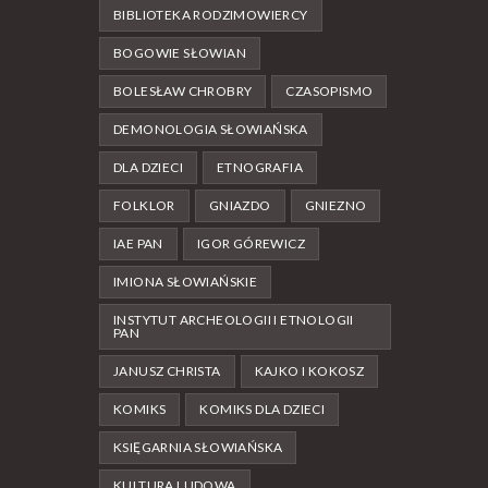
BIBLIOTEKA RODZIMOWIERCY
BOGOWIE SŁOWIAN
BOLESŁAW CHROBRY
CZASOPISMO
DEMONOLOGIA SŁOWIAŃSKA
DLA DZIECI
ETNOGRAFIA
FOLKLOR
GNIAZDO
GNIEZNO
IAE PAN
IGOR GÓREWICZ
IMIONA SŁOWIAŃSKIE
INSTYTUT ARCHEOLOGII I ETNOLOGII
PAN
JANUSZ CHRISTA
KAJKO I KOKOSZ
KOMIKS
KOMIKS DLA DZIECI
KSIĘGARNIA SŁOWIAŃSKA
KULTURA LUDOWA