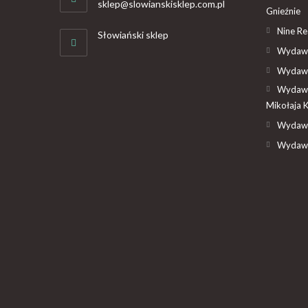
sklep@slowianskisklep.com.pl
Gnieźnie
Nine R
Słowiański sklep
Wydawn
Wydawn
Wydawn
Mikołaja 
Wydawn
Wydawn