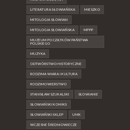
LITERATURA SŁOWIAŃSKA
MIESZKO
MITOLOGIA SŁOWIAN
MITOLOGIA SŁOWIAŃSKA
MPPP
MUZEUM POCZĄTKÓW PAŃSTWA
POLSKIEGO
MUZYKA
ODTWÓRSTWO HISTORYCZNE
RODZIMA WIARA I KULTURA
RODZIMOWIERSTWO
STANISŁAW SZUKALSKI
SŁOWIANIE
SŁOWIAŃSKI KOMIKS
SŁOWIAŃSKI SKLEP
UMK
WCZESNE ŚREDNIOWIECZE