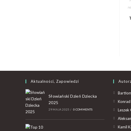
F
na
T
Aktualności, Zapowiedzi
Autor
Bartłom
Słowiański Dzień Dziecka
Konrad 
2025
29 MAJA 2025
/
0 COMMENTS
Leszek 
Aleksan
Kamil K