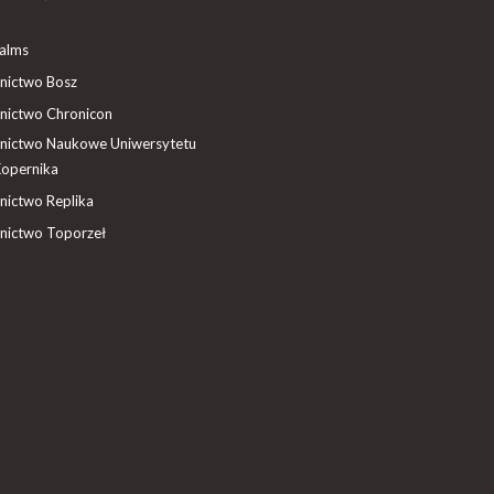
ealms
ictwo Bosz
ictwo Chronicon
ictwo Naukowe Uniwersytetu
Kopernika
ictwo Replika
ictwo Toporzeł