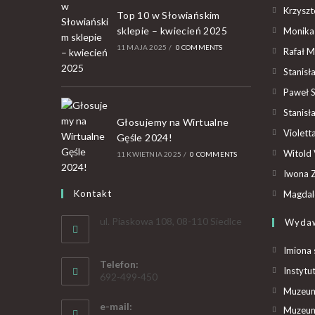
Krzyszto
Top 10 w Słowiańskim
sklepie – kwiecień 2025
Monika
11 MAJA 2025
/
0 COMMENTS
Rafał M
Stanisł
Paweł 
Stanisł
Głosujemy na Wirtualne
Violet
Gęśle 2024!
Witold 
11 KWIETNIA 2025
/
0 COMMENTS
Iwona Z
Kontakt
Magdal
ul. Piaskowa 108, 08-110 Siedlce
Wyda
Imiona 
Telefon:
Instytu
692-499-450
Muzeum 
e-mail:
Muzeum