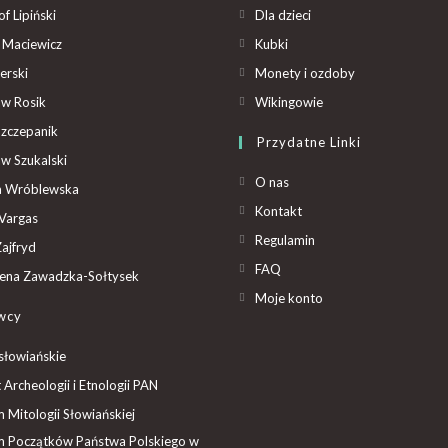
f Lipiński
Dla dzieci
 Maciewicz
Kubki
erski
Monety i ozdoby
aw Rosik
Wikingowie
Szczepanik
Przydatne Linki
aw Szukalski
O nas
ta Wróblewska
Kontakt
Vargas
Regulamin
ajfryd
FAQ
ena Zawadzka-Sołtysek
Moje konto
wcy
słowiańskie
t Archeologii i Etnologii PAN
Mitologii Słowiańskiej
 Początków Państwa Polskiego w