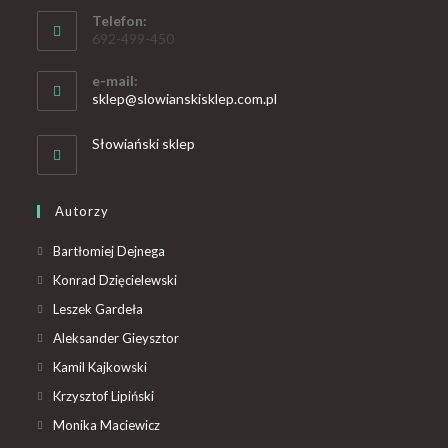
Telefon:
692-499-450
e-mail:
sklep@slowianskisklep.com.pl
Słowiański sklep
Autorzy
Bartłomiej Dejnega
Konrad Dzięcielewski
Leszek Gardeła
Aleksander Gieysztor
Kamil Kajkowski
Krzysztof Lipiński
Monika Maciewicz