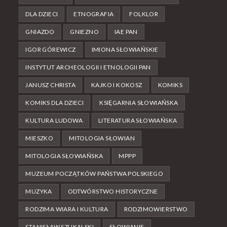
DLA DZIECI
ETNOGRAFIA
FOLKLOR
GNIAZDO
GNIEZNO
IAE PAN
IGOR GÓREWICZ
IMIONA SŁOWIAŃSKIE
INSTYTUT ARCHEOLOGII I ETNOLOGII PAN
JANUSZ CHRISTA
KAJKO I KOKOSZ
KOMIKS
KOMIKS DLA DZIECI
KSIĘGARNIA SŁOWIAŃSKA
KULTURA LUDOWA
LITERATURA SŁOWIAŃSKA
MIESZKO
MITOLOGIA SŁOWIAN
MITOLOGIA SŁOWIAŃSKA
MPPP
MUZEUM POCZĄTKÓW PAŃSTWA POLSKIEGO
MUZYKA
ODTWÓRSTWO HISTORYCZNE
RODZIMA WIARA I KULTURA
RODZIMOWIERSTWO
STANISŁAW SZUKALSKI
SŁOWIANIE