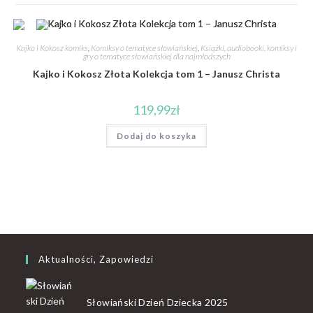
Kajko i Kokosz komiks
,
Komiksy o tematyce słowiańskiej
,
Książki, audiobooki, komiksy i
gry o tematyce słowiańskiej dla najmłodszych
Kajko i Kokosz Złota Kolekcja tom 1 – Janusz Christa
119,99
zł
Dodaj do koszyka
Aktualności, Zapowiedzi
Słowiański Dzień Dziecka 2025