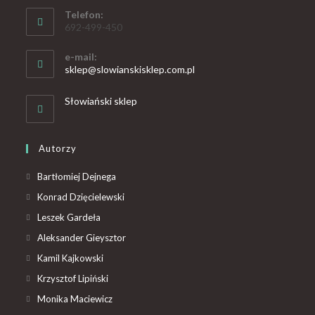
Telefon:
692-499-450
e-mail:
sklep@slowianskisklep.com.pl
Słowiański sklep
Autorzy
Bartłomiej Dejnega
Konrad Dzięcielewski
Leszek Gardeła
Aleksander Gieysztor
Kamil Kajkowski
Krzysztof Lipiński
Monika Maciewicz