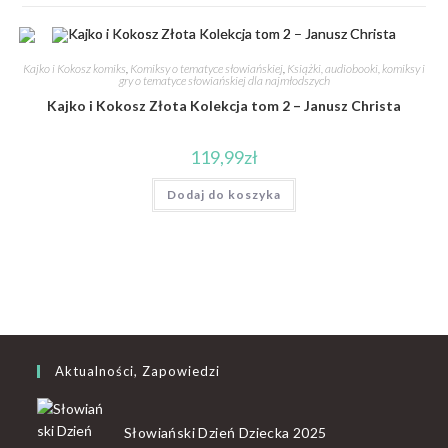
Kajko i Kokosz komiks
,
Komiksy o tematyce słowiańskiej
,
Książki, audiobooki, komiksy i
gry o tematyce słowiańskiej dla najmłodszych
Kajko i Kokosz Złota Kolekcja tom 2 – Janusz Christa
119,99
zł
Dodaj do koszyka
Aktualności, Zapowiedzi
Słowiański Dzień Dziecka 2025