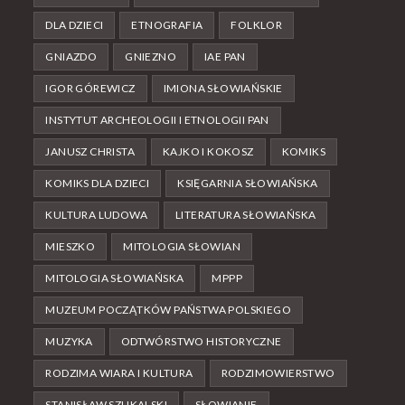
DLA DZIECI
ETNOGRAFIA
FOLKLOR
GNIAZDO
GNIEZNO
IAE PAN
IGOR GÓREWICZ
IMIONA SŁOWIAŃSKIE
INSTYTUT ARCHEOLOGII I ETNOLOGII PAN
JANUSZ CHRISTA
KAJKO I KOKOSZ
KOMIKS
KOMIKS DLA DZIECI
KSIĘGARNIA SŁOWIAŃSKA
KULTURA LUDOWA
LITERATURA SŁOWIAŃSKA
MIESZKO
MITOLOGIA SŁOWIAN
MITOLOGIA SŁOWIAŃSKA
MPPP
MUZEUM POCZĄTKÓW PAŃSTWA POLSKIEGO
MUZYKA
ODTWÓRSTWO HISTORYCZNE
RODZIMA WIARA I KULTURA
RODZIMOWIERSTWO
STANISŁAW SZUKALSKI
SŁOWIANIE