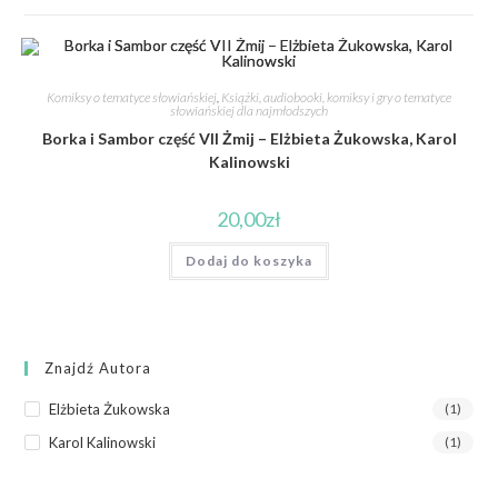
Komiksy o tematyce słowiańskiej
,
Książki, audiobooki, komiksy i gry o tematyce
słowiańskiej dla najmłodszych
Borka i Sambor część VII Żmij – Elżbieta Żukowska, Karol
Kalinowski
20,00
zł
Dodaj do koszyka
Znajdź Autora
Elżbieta Żukowska
(1)
Karol Kalinowski
(1)