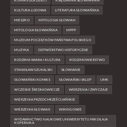
KOMIKS DLA DZIECI
KSIĘGARNIA SŁOWIAŃSKA
KULTURA LUDOWA
LITERATURA SŁOWIAŃSKA
MIESZKO
MITOLOGIA SŁOWIAN
MITOLOGIA SŁOWIAŃSKA
MPPP
MUZEUM POCZĄTKÓW PAŃSTWA POLSKIEGO
MUZYKA
ODTWÓRSTWO HISTORYCZNE
RODZIMA WIARA I KULTURA
RODZIMOWIERSTWO
STANISŁAW SZUKALSKI
SŁOWIANIE
SŁOWIAŃSKI KOMIKS
SŁOWIAŃSKI SKLEP
UMK
WCZESNE ŚREDNIOWIECZE
WIERZENIA I ZWYCZAJE
WIERZENIA PRZEDCHRZEŚCIJAŃSKIE
WIERZENIA SŁOWIAN
WIKINGOWIE
WYDAWNICTWO NAUKOWE UNIWERSYTETU MIKOŁAJA
KOPERNIKA