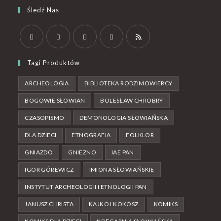
Śledź Nas
Tagi Produktów
ARCHEOLOGIA
BIBLIOTEKA RODZIMOWIERCY
BOGOWIE SŁOWIAN
BOLESŁAW CHROBRY
CZASOPISMO
DEMONOLOGIA SŁOWIAŃSKA
DLA DZIECI
ETNOGRAFIA
FOLKLOR
GNIAZDO
GNIEZNO
IAE PAN
IGOR GÓREWICZ
IMIONA SŁOWIAŃSKIE
INSTYTUT ARCHEOLOGII I ETNOLOGII PAN
JANUSZ CHRISTA
KAJKO I KOKOSZ
KOMIKS