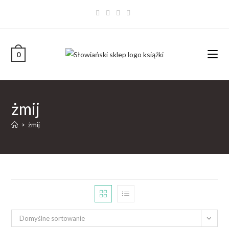
0
żmij
>
żmij
Domyślne sortowanie