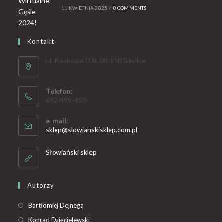
11 KWIETNIA 2025
/
0 COMMENTS
Kontakt
ul. Piaskowa 108, 08-110 Siedlce
Telefon:
692-499-450
e-mail:
sklep@slowianskisklep.com.pl
Słowiański sklep
Autorzy
Bartłomiej Dejnega
Konrad Dzięcielewski