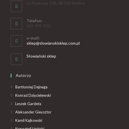
ul. Piaskowa 108, 08-110 Siedlce
Telefon:
692-499-450
e-mail:
sklep@slowianskisklep.com.pl
Słowiański sklep
Autorzy
Bartłomiej Dejnega
Konrad Dzięcielewski
Leszek Gardeła
Aleksander Gieysztor
Kamil Kajkowski
Krzysztof Lipiński