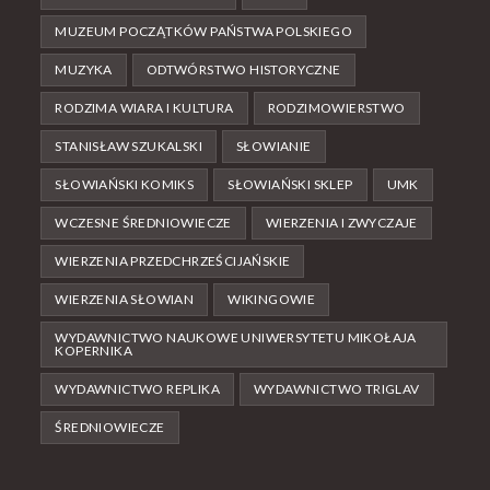
MUZEUM POCZĄTKÓW PAŃSTWA POLSKIEGO
MUZYKA
ODTWÓRSTWO HISTORYCZNE
RODZIMA WIARA I KULTURA
RODZIMOWIERSTWO
STANISŁAW SZUKALSKI
SŁOWIANIE
SŁOWIAŃSKI KOMIKS
SŁOWIAŃSKI SKLEP
UMK
WCZESNE ŚREDNIOWIECZE
WIERZENIA I ZWYCZAJE
WIERZENIA PRZEDCHRZEŚCIJAŃSKIE
WIERZENIA SŁOWIAN
WIKINGOWIE
WYDAWNICTWO NAUKOWE UNIWERSYTETU MIKOŁAJA
KOPERNIKA
WYDAWNICTWO REPLIKA
WYDAWNICTWO TRIGLAV
ŚREDNIOWIECZE