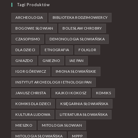
Tagi Produktów
ARCHEOLOGIA
BIBLIOTEKA RODZIMOWIERCY
BOGOWIE SŁOWIAN
BOLESŁAW CHROBRY
CZASOPISMO
DEMONOLOGIA SŁOWIAŃSKA
DLA DZIECI
ETNOGRAFIA
FOLKLOR
GNIAZDO
GNIEZNO
IAE PAN
IGOR GÓREWICZ
IMIONA SŁOWIAŃSKIE
INSTYTUT ARCHEOLOGII I ETNOLOGII PAN
JANUSZ CHRISTA
KAJKO I KOKOSZ
KOMIKS
KOMIKS DLA DZIECI
KSIĘGARNIA SŁOWIAŃSKA
KULTURA LUDOWA
LITERATURA SŁOWIAŃSKA
MIESZKO
MITOLOGIA SŁOWIAN
MITOLOGIA SŁOWIAŃSKA
MPPP