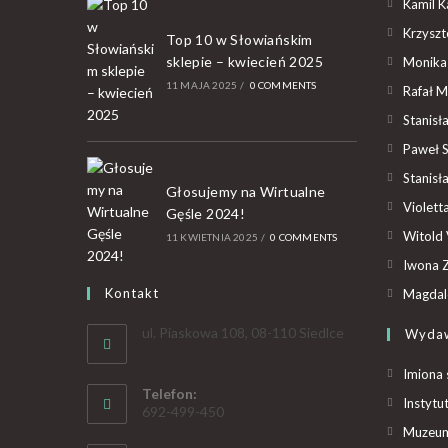
Kamil K
Krzyszto
Top 10 w Słowiańskim
sklepie – kwiecień 2025
Monika
11 MAJA 2025
/
0 COMMENTS
Rafał M
Stanisł
Paweł 
Stanisł
Głosujemy na Wirtualne
Violet
Gęśle 2024!
Witold 
11 KWIETNIA 2025
/
0 COMMENTS
Iwona Z
Kontakt
Magdal
ul. Piaskowa 108, 08-110 Siedlce
Wyda
Imiona 
Telefon:
Instytu
692-499-450
Muzeum 