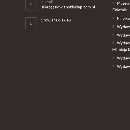
e-mail:
Muzeum
sklep@slowianskisklep.com.pl
Gnieźnie
Nine R
Słowiański sklep
Wydawn
Wydawn
Wydawn
Mikołaja 
Wydawn
Wydawn