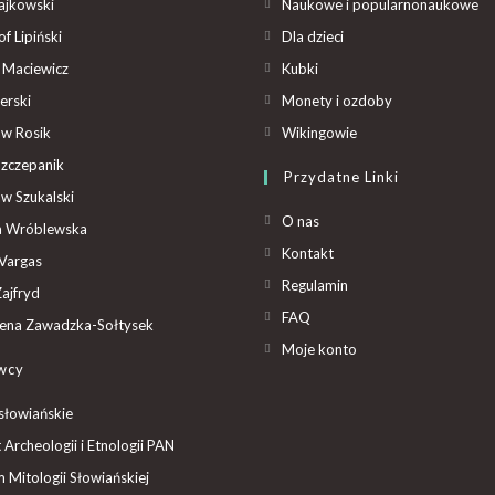
ajkowski
Naukowe i popularnonaukowe
f Lipiński
Dla dzieci
 Maciewicz
Kubki
erski
Monety i ozdoby
aw Rosik
Wikingowie
Szczepanik
Przydatne Linki
aw Szukalski
O nas
ta Wróblewska
Kontakt
Vargas
Regulamin
ajfryd
FAQ
ena Zawadzka-Sołtysek
Moje konto
wcy
słowiańskie
t Archeologii i Etnologii PAN
Mitologii Słowiańskiej