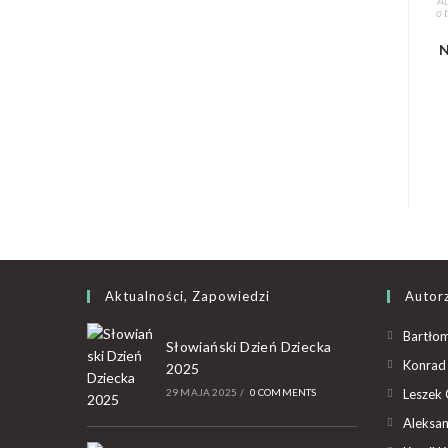
Au
o 
N
Aktualności, Zapowiedzi
Autor
Bartłom
Słowiański Dzień Dziecka
Konrad 
2025
29 MAJA 2025
/
0 COMMENTS
Leszek 
Aleksan