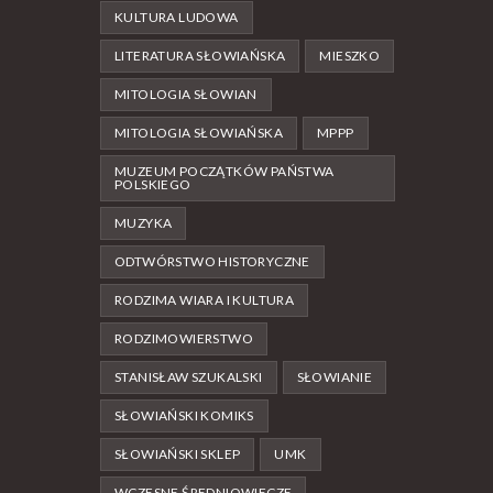
KULTURA LUDOWA
LITERATURA SŁOWIAŃSKA
MIESZKO
MITOLOGIA SŁOWIAN
MITOLOGIA SŁOWIAŃSKA
MPPP
MUZEUM POCZĄTKÓW PAŃSTWA
POLSKIEGO
MUZYKA
ODTWÓRSTWO HISTORYCZNE
RODZIMA WIARA I KULTURA
RODZIMOWIERSTWO
STANISŁAW SZUKALSKI
SŁOWIANIE
SŁOWIAŃSKI KOMIKS
SŁOWIAŃSKI SKLEP
UMK
WCZESNE ŚREDNIOWIECZE