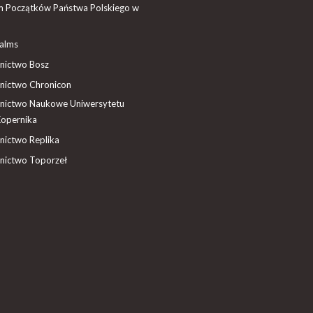
 Początków Państwa Polskiego w
ealms
ictwo Bosz
ictwo Chronicon
ictwo Naukowe Uniwersytetu
Kopernika
ictwo Replika
ictwo Toporzeł