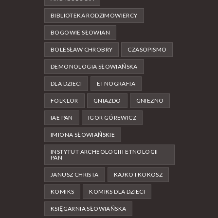
BIBLIOTEKA RODZIMOWIERCY
BOGOWIE SŁOWIAN
BOLESŁAW CHROBRY
CZASOPISMO
DEMONOLOGIA SŁOWIAŃSKA
DLA DZIECI
ETNOGRAFIA
FOLKLOR
GNIAZDO
GNIEZNO
IAE PAN
IGOR GÓREWICZ
IMIONA SŁOWIAŃSKIE
INSTYTUT ARCHEOLOGII I ETNOLOGII
PAN
JANUSZ CHRISTA
KAJKO I KOKOSZ
KOMIKS
KOMIKS DLA DZIECI
KSIĘGARNIA SŁOWIAŃSKA