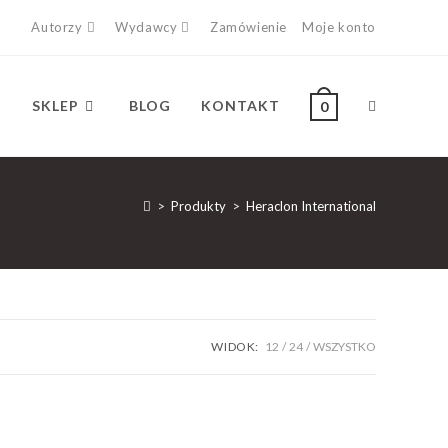
Autorzy
Wydawcy
Zamówienie
Moje konto
SKLEP
BLOG
KONTAKT
0
>
Produkty
>
Heraclon International
WIDOK:
12
24
WSZYSTKO