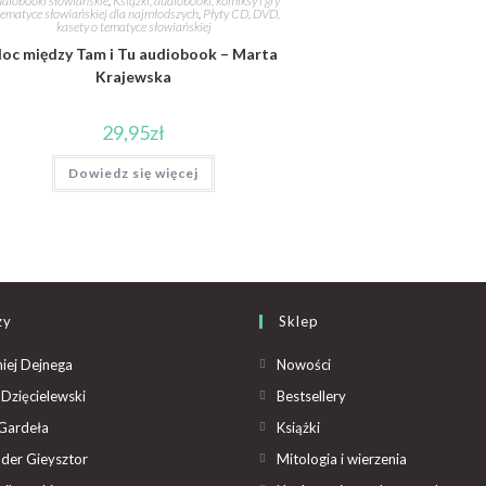
diobooki słowiańskie
,
Książki, audiobooki, komiksy i gry
tematyce słowiańskiej dla najmłodszych
,
Płyty CD, DVD,
kasety o tematyce słowiańskiej
oc między Tam i Tu audiobook – Marta
Krajewska
29,95
zł
Dowiedz się więcej
zy
Sklep
iej Dejnega
Nowości
Dzięcielewski
Bestsellery
Gardeła
Książki
der Gieysztor
Mitologia i wierzenia