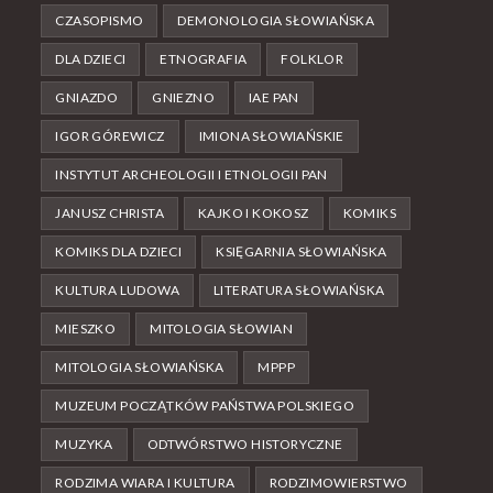
CZASOPISMO
DEMONOLOGIA SŁOWIAŃSKA
DLA DZIECI
ETNOGRAFIA
FOLKLOR
GNIAZDO
GNIEZNO
IAE PAN
IGOR GÓREWICZ
IMIONA SŁOWIAŃSKIE
INSTYTUT ARCHEOLOGII I ETNOLOGII PAN
JANUSZ CHRISTA
KAJKO I KOKOSZ
KOMIKS
KOMIKS DLA DZIECI
KSIĘGARNIA SŁOWIAŃSKA
KULTURA LUDOWA
LITERATURA SŁOWIAŃSKA
MIESZKO
MITOLOGIA SŁOWIAN
MITOLOGIA SŁOWIAŃSKA
MPPP
MUZEUM POCZĄTKÓW PAŃSTWA POLSKIEGO
MUZYKA
ODTWÓRSTWO HISTORYCZNE
RODZIMA WIARA I KULTURA
RODZIMOWIERSTWO