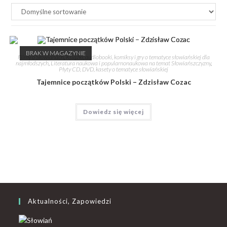
BRAK W MAGAZYNIE
Filmy o Słowianach
,
Książki, audiobooki, komiksy i gry o tematyce słowiańskiej dla
najmłodszych
,
Literatura naukowa i popularnonaukowa na temat Słowiańszczyzny
,
Płyty CD, DVD, kasety o tematyce słowiańskiej
Tajemnice początków Polski – Zdzisław Cozac
Dowiedz się więcej
Aktualności, Zapowiedzi