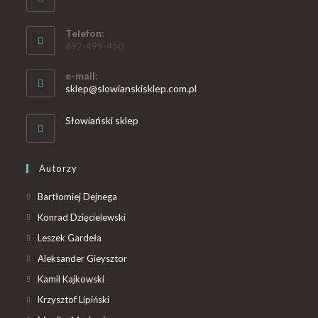
Telefon:
692-499-450
e-mail:
sklep@slowianskisklep.com.pl
Słowiański sklep
Autorzy
Bartłomiej Dejnega
Konrad Dzięcielewski
Leszek Gardeła
Aleksander Gieysztor
Kamil Kajkowski
Krzysztof Lipiński