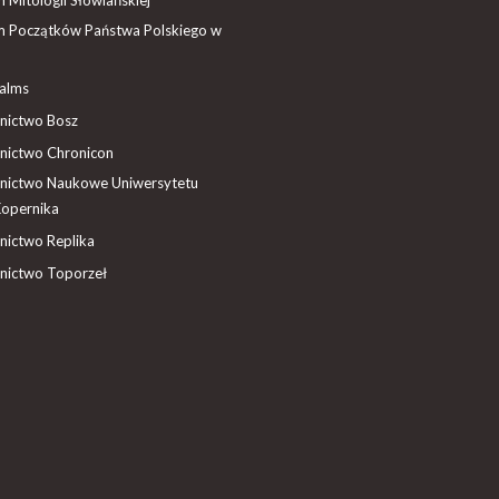
 Początków Państwa Polskiego w
ealms
ictwo Bosz
ictwo Chronicon
ictwo Naukowe Uniwersytetu
Kopernika
ictwo Replika
ictwo Toporzeł