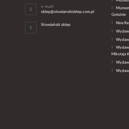
e-mail:
Muzeum
sklep@slowianskisklep.com.pl
Gnieźnie
Nine R
Słowiański sklep
Wydawn
Wydawn
Wydawn
Mikołaja 
Wydawn
Wydawn