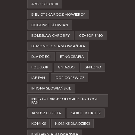
ARCHEOLOGIA
BIBLIOTEKA RODZIMOWIERCY
BOGOWIE SŁOWIAN
BOLESŁAW CHROBRY
CZASOPISMO
DEMONOLOGIA SŁOWIAŃSKA
DLA DZIECI
ETNOGRAFIA
FOLKLOR
GNIAZDO
GNIEZNO
IAE PAN
IGOR GÓREWICZ
IMIONA SŁOWIAŃSKIE
INSTYTUT ARCHEOLOGII I ETNOLOGII
PAN
JANUSZ CHRISTA
KAJKO I KOKOSZ
KOMIKS
KOMIKS DLA DZIECI
KSIĘGARNIA SŁOWIAŃSKA