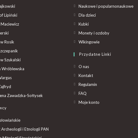
ajkowski
Naukowe i popularnonaukowe
f Lipiński
Dla dzieci
 Maciewicz
Kubki
erski
Monety i ozdoby
aw Rosik
Wikingowie
Szczepanik
Przydatne Linki
aw Szukalski
O nas
ta Wróblewska
Kontakt
Vargas
Regulamin
ajfryd
FAQ
ena Zawadzka-Sołtysek
Moje konto
wcy
słowiańskie
t Archeologii i Etnologii PAN
Mitologii Słowiańskiej