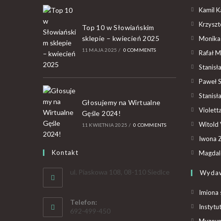
Kamil K
Krzyszto
Top 10 w Słowiańskim
sklepie – kwiecień 2025
Monika
11 MAJA 2025
/
0 COMMENTS
Rafał M
Stanisł
Paweł 
Stanisł
Głosujemy na Wirtualne
Violet
Gęśle 2024!
Witold 
11 KWIETNIA 2025
/
0 COMMENTS
Iwona Z
Kontakt
Magdal
ul. Piaskowa 108, 08-110 Siedlce
Wyda
Imiona 
Telefon:
Instytu
692-499-450
Muzeum 