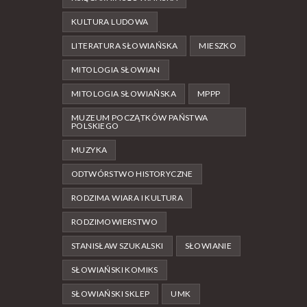
KULTURA LUDOWA
LITERATURA SŁOWIAŃSKA
MIESZKO
MITOLOGIA SŁOWIAN
MITOLOGIA SŁOWIAŃSKA
MPPP
MUZEUM POCZĄTKÓW PAŃSTWA
POLSKIEGO
MUZYKA
ODTWÓRSTWO HISTORYCZNE
RODZIMA WIARA I KULTURA
RODZIMOWIERSTWO
STANISŁAW SZUKALSKI
SŁOWIANIE
SŁOWIAŃSKI KOMIKS
SŁOWIAŃSKI SKLEP
UMK