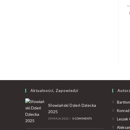
te
Aktualności, Zapowiedzi
Autor
Bartłom
Słowiański Dzień Dziecka
Konrad 
2025
29 MAJA 2025
/
0 COMMENTS
Leszek 
Aleksan