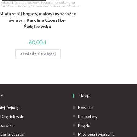
Książki
,
Literatura naukowa i popularnonaukowa na
mat Słowiańszczyzny
,
Odtwórstwo historyczne Słowian
Miała strój bogaty, malowany w różne
światy – Karolina Czonstke-
Świątkowska
60,00
zł
Dowiedz się więcej
zy
Sklep
iej Dejnega
Nowości
Dzięcielewski
Bestsellery
Gardeła
Książki
der Gieysztor
Mitologia i wierzenia