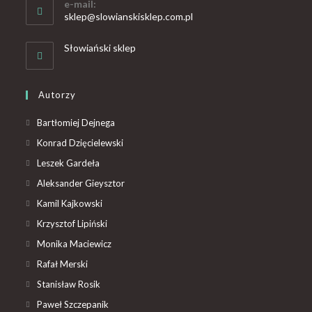
e-mail:
sklep@slowianskisklep.com.pl
Słowiański sklep
Autorzy
Bartłomiej Dejnega
Konrad Dzięcielewski
Leszek Gardeła
Aleksander Gieysztor
Kamil Kajkowski
Krzysztof Lipiński
Monika Maciewicz
Rafał Merski
Stanisław Rosik
Paweł Szczepanik