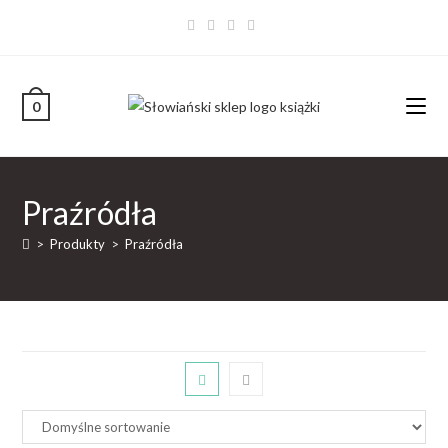
0
Praźródła
>
Produkty
>
Praźródła