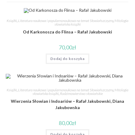
Książki
,
Literatura naukowa i popularnonaukowa na temat Słowiańszczyzny
,
Mitologia
słowiańska książki
Od Karkonosza do Flinsa – Rafał Jakubowski
70,00
zł
Dodaj do koszyka
Książki
,
Literatura naukowa i popularnonaukowa na temat Słowiańszczyzny
,
Mitologia
słowiańska książki
,
Rodzimowierstwo słowiańskie
Wierzenia Słowian i Indoariów – Rafał Jakubowski, Diana
Jakubowska
80,00
zł
Dodaj do koszyka