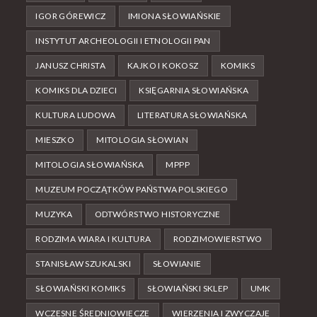
IGOR GÓREWICZ
IMIONA SŁOWIAŃSKIE
INSTYTUT ARCHEOLOGII I ETNOLOGII PAN
JANUSZ CHRISTA
KAJKO I KOKOSZ
KOMIKS
KOMIKS DLA DZIECI
KSIĘGARNIA SŁOWIAŃSKA
KULTURA LUDOWA
LITERATURA SŁOWIAŃSKA
MIESZKO
MITOLOGIA SŁOWIAN
MITOLOGIA SŁOWIAŃSKA
MPPP
MUZEUM POCZĄTKÓW PAŃSTWA POLSKIEGO
MUZYKA
ODTWÓRSTWO HISTORYCZNE
RODZIMA WIARA I KULTURA
RODZIMOWIERSTWO
STANISŁAW SZUKALSKI
SŁOWIANIE
SŁOWIAŃSKI KOMIKS
SŁOWIAŃSKI SKLEP
UMK
WCZESNE ŚREDNIOWIECZE
WIERZENIA I ZWYCZAJE