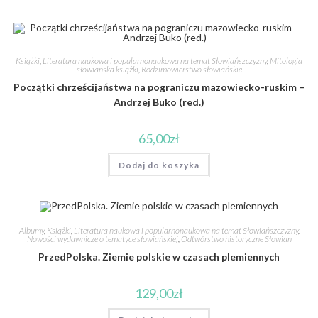
Książki
,
Literatura naukowa i popularnonaukowa na temat Słowiańszczyzny
,
Mitologia
słowiańska książki
,
Rodzimowierstwo słowiańskie
Początki chrześcijaństwa na pograniczu mazowiecko-ruskim –
Andrzej Buko (red.)
65,00
zł
Dodaj do koszyka
Albumy
,
Książki
,
Literatura naukowa i popularnonaukowa na temat Słowiańszczyzny
,
Nowości wydawnicze o tematyce słowiańskiej
,
Odtwórstwo historyczne Słowian
PrzedPolska. Ziemie polskie w czasach plemiennych
129,00
zł