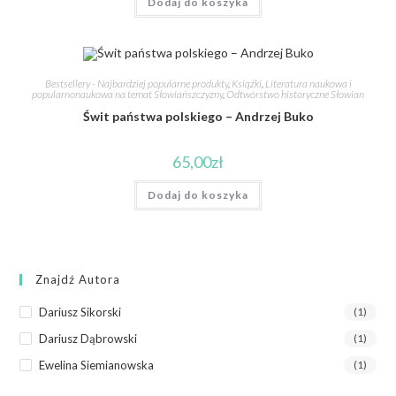
Dodaj do koszyka
Bestsellery - Najbardziej popularne produkty
,
Książki
,
Literatura naukowa i
popularnonaukowa na temat Słowiańszczyzny
,
Odtwórstwo historyczne Słowian
Świt państwa polskiego – Andrzej Buko
65,00
zł
Dodaj do koszyka
Znajdź Autora
Dariusz Sikorski
(1)
Dariusz Dąbrowski
(1)
Ewelina Siemianowska
(1)