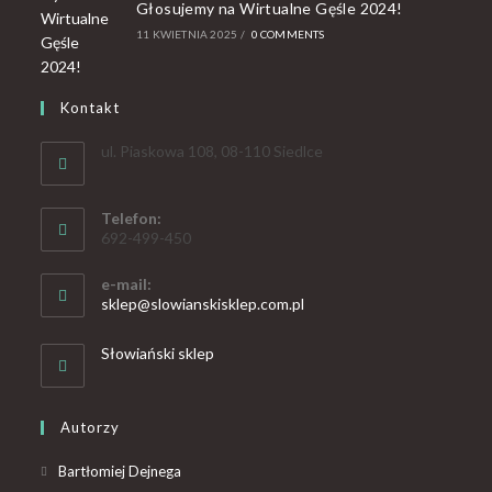
Głosujemy na Wirtualne Gęśle 2024!
11 KWIETNIA 2025
/
0 COMMENTS
Kontakt
ul. Piaskowa 108, 08-110 Siedlce
Telefon:
692-499-450
e-mail:
sklep@slowianskisklep.com.pl
Słowiański sklep
Autorzy
Bartłomiej Dejnega