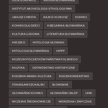
IGOR GÓREWICZ
IMIONA SŁOWIAŃSKIE
INSTYTUT ARCHEOLOGII I ETNOLOGII PAN
JANUSZ CHRISTA
KAJKO I KOKOSZ
KOMIKS
KOMIKS DLA DZIECI
KSIĘGARNIA SŁOWIAŃSKA
KULTURA LUDOWA
LITERATURA SŁOWIAŃSKA
MIESZKO
MITOLOGIA SŁOWIAN
MITOLOGIA SŁOWIAŃSKA
MPPP
MUZEUM POCZĄTKÓW PAŃSTWA POLSKIEGO
MUZYKA
ODTWÓRSTWO HISTORYCZNE
RODZIMA WIARA I KULTURA
RODZIMOWIERSTWO
STANISŁAW SZUKALSKI
SŁOWIANIE
SŁOWIAŃSKI KOMIKS
SŁOWIAŃSKI SKLEP
UMK
WCZESNE ŚREDNIOWIECZE
WIERZENIA I ZWYCZAJE