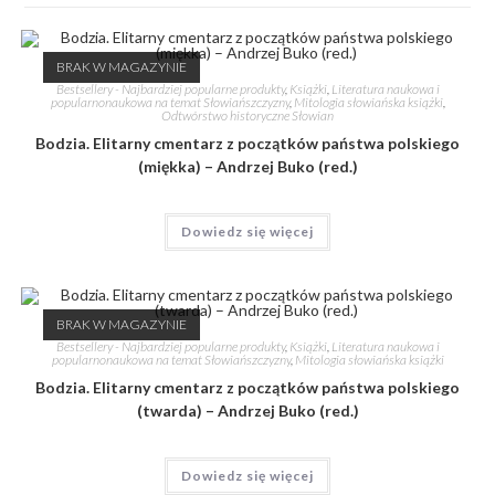
BRAK W MAGAZYNIE
Bestsellery - Najbardziej popularne produkty
,
Książki
,
Literatura naukowa i
popularnonaukowa na temat Słowiańszczyzny
,
Mitologia słowiańska książki
,
Odtwórstwo historyczne Słowian
Bodzia. Elitarny cmentarz z początków państwa polskiego
(miękka) – Andrzej Buko (red.)
Dowiedz się więcej
BRAK W MAGAZYNIE
Bestsellery - Najbardziej popularne produkty
,
Książki
,
Literatura naukowa i
popularnonaukowa na temat Słowiańszczyzny
,
Mitologia słowiańska książki
Bodzia. Elitarny cmentarz z początków państwa polskiego
(twarda) – Andrzej Buko (red.)
Dowiedz się więcej