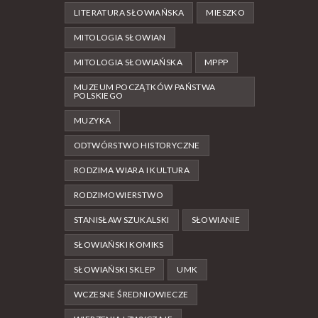
LITERATURA SŁOWIAŃSKA
MIESZKO
MITOLOGIA SŁOWIAN
MITOLOGIA SŁOWIAŃSKA
MPPP
MUZEUM POCZĄTKÓW PAŃSTWA
POLSKIEGO
MUZYKA
ODTWÓRSTWO HISTORYCZNE
RODZIMA WIARA I KULTURA
RODZIMOWIERSTWO
STANISŁAW SZUKALSKI
SŁOWIANIE
SŁOWIAŃSKI KOMIKS
SŁOWIAŃSKI SKLEP
UMK
WCZESNE ŚREDNIOWIECZE