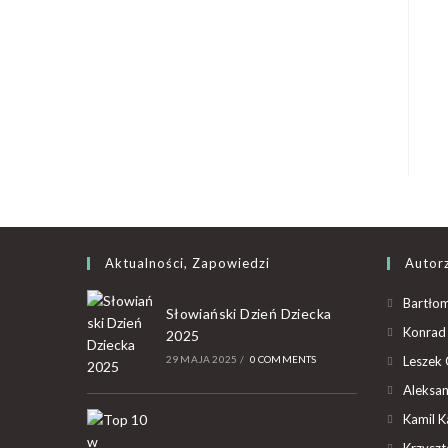
Aktualności, Zapowiedzi
Autor
Bartłom
Słowiański Dzień Dziecka
Konrad 
2025
29 MAJA 2025
/
0 COMMENTS
Leszek 
Aleksan
Kamil K
Krzyszto