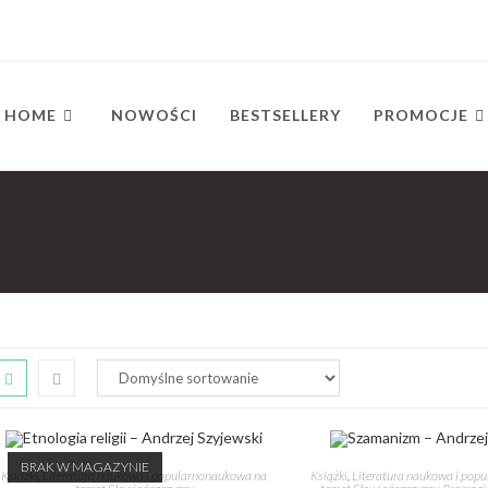
HOME
NOWOŚCI
BESTSELLERY
PROMOCJE
BRAK W MAGAZYNIE
Książki
,
Literatura naukowa i popularnonaukowa na
Książki
,
Literatura naukowa i pop