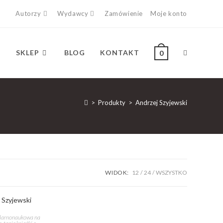
Autorzy
Wydawcy
Zamówienie
Moje konto
SKLEP
BLOG
KONTAKT
0
>
Produkty
>
Andrzej Szyjewski
WIDOK:
12
24
WSZYSTKO
ularnonaukowa na