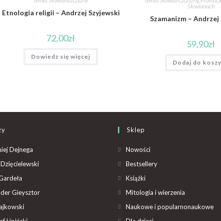
temat Słowiańszczyzny
temat Słowiańszczyzny
,
Promocje,
Słowianach
Etnologia religii – Andrzej Szyjewski
Szamanizm – Andrzej 
72,00
zł
59,90
zł
Dowiedz się więcej
Dodaj do kosz
zy
Sklep
iej Dejnega
Nowości
Dzięcielewski
Bestsellery
Gardeła
Książki
der Gieysztor
Mitologia i wierzenia
ajkowski
Naukowe i popularnonaukowe
f Lipiński
Dla dzieci