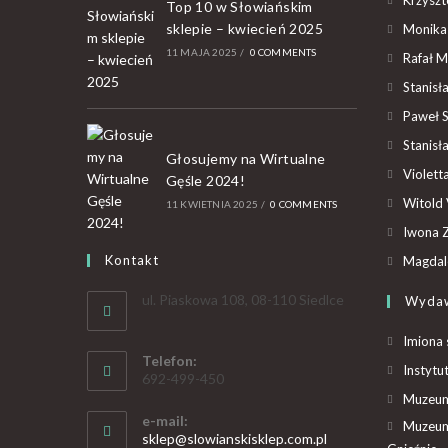
Top 10 w Słowiańskim
sklepie – kwiecień 2025
Monika
11 MAJA 2025
/
0 COMMENTS
Rafał M
Stanisł
Paweł 
Stanisł
Głosujemy na Wirtualne
Violet
Gęśle 2024!
Witold 
11 KWIETNIA 2025
/
0 COMMENTS
Iwona Z
Kontakt
Magdal
ul. Piaskowa 108, 08-110 Siedlce
Wyda
Imiona 
Telefon:
Instytu
692-499-450
Muzeum 
e-mail:
Muzeum
sklep@slowianskisklep.com.pl