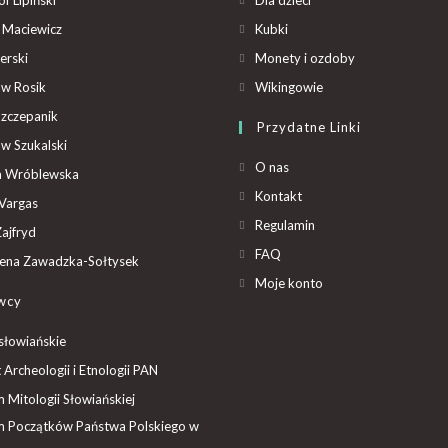
 Maciewicz
Kubki
erski
Monety i ozdoby
aw Rosik
Wikingowie
Szczepanik
Przydatne Linki
aw Szukalski
O nas
ta Wróblewska
Kontakt
Vargas
Regulamin
ajfryd
FAQ
ena Zawadzka-Sołtysek
Moje konto
wcy
słowiańskie
t Archeologii i Etnologii PAN
Mitologii Słowiańskiej
 Początków Państwa Polskiego w