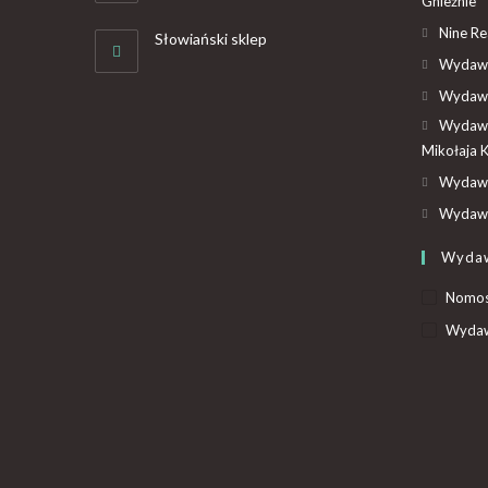
Gnieźnie
Nine R
Słowiański sklep
Wydawn
Wydawn
Wydawn
Mikołaja 
Wydawn
Wydawn
Wyda
Nomo
Wydaw