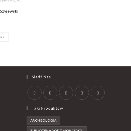
 tanie książki o
Szyjewski
yka
Śledź Nas
Tagi Produktów
ARCHEOLOGIA
BIBLIOTEKA RODZIMOWIERCY