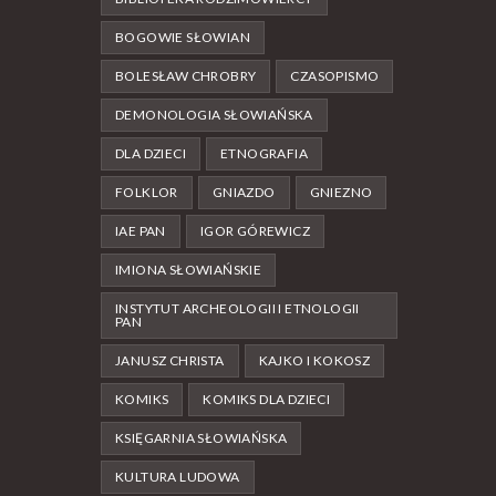
BOGOWIE SŁOWIAN
BOLESŁAW CHROBRY
CZASOPISMO
DEMONOLOGIA SŁOWIAŃSKA
DLA DZIECI
ETNOGRAFIA
FOLKLOR
GNIAZDO
GNIEZNO
IAE PAN
IGOR GÓREWICZ
IMIONA SŁOWIAŃSKIE
INSTYTUT ARCHEOLOGII I ETNOLOGII
PAN
JANUSZ CHRISTA
KAJKO I KOKOSZ
KOMIKS
KOMIKS DLA DZIECI
KSIĘGARNIA SŁOWIAŃSKA
KULTURA LUDOWA