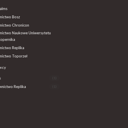
ealms
ictwo Bosz
ictwo Chronicon
ictwo Naukowe Uniwersytetu
Kopernika
ictwo Replika
ictwo Toporzeł
wcy
s
(1)
nictwo Replika
(1)