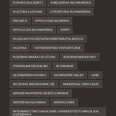
KOMIKS DLA DZIECI
KSIĘGARNIA SŁOWIAŃSKA
KULTURA LUDOWA
LITERATURA SŁOWIAŃSKA
MIESZKO
MITOLOGIA SŁOWIAN
MITOLOGIA SŁOWIAŃSKA
MPPP
MUZEUM POCZĄTKÓW PAŃSTWA POLSKIEGO
MUZYKA
ODTWÓRSTWO HISTORYCZNE
RODZIMA WIARA I KULTURA
RODZIMOWIERSTWO
STANISŁAW SZUKALSKI
SŁOWIANIE
SŁOWIAŃSKI KOMIKS
SŁOWIAŃSKI SKLEP
UMK
WCZESNE ŚREDNIOWIECZE
WIERZENIA I ZWYCZAJE
WIERZENIA PRZEDCHRZEŚCIJAŃSKIE
WIERZENIA SŁOWIAN
WIKINGOWIE
WYDAWNICTWO NAUKOWE UNIWERSYTETU MIKOŁAJA
KOPERNIKA