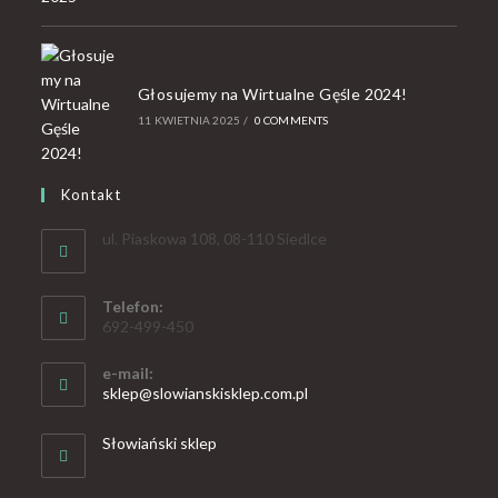
Głosujemy na Wirtualne Gęśle 2024!
11 KWIETNIA 2025
/
0 COMMENTS
Kontakt
ul. Piaskowa 108, 08-110 Siedlce
Telefon:
692-499-450
e-mail:
sklep@slowianskisklep.com.pl
Słowiański sklep