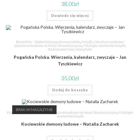
38,00
zł
Dowiedz się więcej
Bestsellery - Najbardziej popularne produkty
,
Książki
,
Literatura naukowa i
popularnonaukowa na temat Słowiańszczyzny
,
Mitologia słowiańska książki
,
Rodzimowierstwo słowiańskie
Pogańska Polska. Wierzenia, kalendarz, zwyczaje – Jan
Tyszkiewicz
35,00
zł
Dodaj do koszyka
BRAK W MAGAZYNIE
Książki
,
Literatura naukowa i popularnonaukowa na temat Słowiańszczyzny
,
Mitologia
słowiańska książki
Kociewskie demony ludowe – Natalia Zacharek