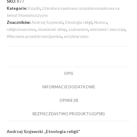
SKU:
877
Kategorie:
Książki
,
Literatura naukowa i popularnonaukowa na
temat Słowiańszczyzny
Znaczników:
Andrzej Szyjewski
,
Etnologia religii
,
Nomos
,
religioznawstwo
,
słowiański sklep
,
szamanizm
,
wierzenia i zwyczaje
,
Wierzenia przedchrześcijańskie
,
wróżbiarstwo
OPIS
INFORMACJE DODATKOWE
OPINIE (0)
BEZPIECZEŃSTWO PRODUKTU (GPSR)
Andrzej Szyjewski „Etnologia religii”