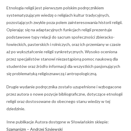
Etnologia religii jest pierwszym polskim podręcznikiem
systematyzującym wiedzę o religiach kultur tradycyjnych,
pozostających zwykle poza polem zainteresowania historii religii.
Opierając się na adaptacyjnych funkcjach religii prezentuje
podstawowe typy relacji do sacrum społeczności zbieracko-
łowieckich, pasterskich i rolniczych, oraz ich przemiany w czasie
aż po wykształcenie religii synkretycznych. Wysoko oceniona
przez specjalistów stanowi niezastąpioną pomoc naukową dla
studentów oraz źródło informacji dla wszystkich pasjonujących
się problematyką religioznawczą i antropologiczną.
Drugie wydanie podręcznika zostało uzupełnione i wzbogacone
przez autora o nowe pozycje bibliograficzne, dotyczące etnologii
religii oraz dostosowane do obecnego stanu wiedzy w tej
dziedzinie.
Inne publikacje Autora dostępne w Słowiańskim sklepie:
Szamanizm – Andrzej Szyjewski