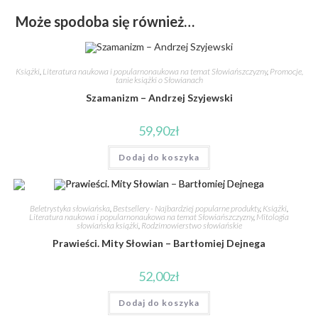
Może spodoba się również…
Książki
,
Literatura naukowa i popularnonaukowa na temat Słowiańszczyzny
,
Promocje,
tanie książki o Słowianach
Szamanizm – Andrzej Szyjewski
59,90
zł
Dodaj do koszyka
Beletrystyka słowiańska
,
Bestsellery - Najbardziej popularne produkty
,
Książki
,
Literatura naukowa i popularnonaukowa na temat Słowiańszczyzny
,
Mitologia
słowiańska książki
,
Rodzimowierstwo słowiańskie
Prawieści. Mity Słowian – Bartłomiej Dejnega
52,00
zł
Dodaj do koszyka