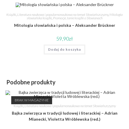
Książki
,
Literatura naukowa i popularnonaukowa na temat Słowiańszczyzny
,
Mitologia
słowiańska książki
,
Promocje, tanie książki o Słowianach
Mitologia słowiańska i polska – Aleksander Brückner
59,90
zł
Dodaj do koszyka
Podobne produkty
BRAK W MAGAZYNIE
Książki
,
Literatura naukowa i popularnonaukowa na temat Słowiańszczyzny
Bajka zwierzęca w tradycji ludowej i literackiej – Adrian
Mianecki, Violetta Wróblewska (red.)