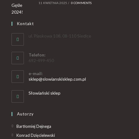
11 KWIETNIA 2025
/
0 COMMENTS
Kontakt
ul. Piaskowa 108, 08-110 Siedlce
Telefon:
692-499-450
e-mail:
sklep@slowianskisklep.com.pl
Słowiański sklep
Autorzy
Bartłomiej Dejnega
Konrad Dzięcielewski