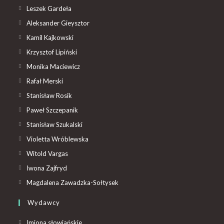
Leszek Gardeła
Aleksander Gieysztor
Kamil Kajkowski
Krzysztof Lipiński
Monika Maciewicz
Rafał Merski
Stanisław Rosik
Paweł Szczepanik
Stanisław Szukalski
Violetta Wróblewska
Witold Vargas
Iwona Zajfryd
Magdalena Zawadzka-Sołtysek
Wydawcy
Imiona słowiańskie