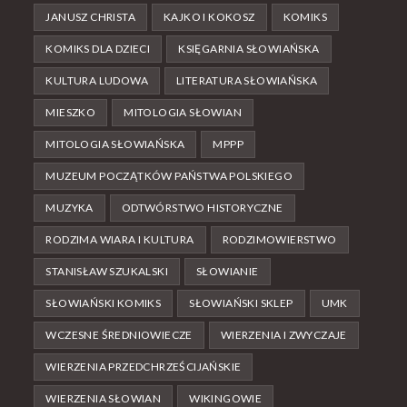
JANUSZ CHRISTA
KAJKO I KOKOSZ
KOMIKS
KOMIKS DLA DZIECI
KSIĘGARNIA SŁOWIAŃSKA
KULTURA LUDOWA
LITERATURA SŁOWIAŃSKA
MIESZKO
MITOLOGIA SŁOWIAN
MITOLOGIA SŁOWIAŃSKA
MPPP
MUZEUM POCZĄTKÓW PAŃSTWA POLSKIEGO
MUZYKA
ODTWÓRSTWO HISTORYCZNE
RODZIMA WIARA I KULTURA
RODZIMOWIERSTWO
STANISŁAW SZUKALSKI
SŁOWIANIE
SŁOWIAŃSKI KOMIKS
SŁOWIAŃSKI SKLEP
UMK
WCZESNE ŚREDNIOWIECZE
WIERZENIA I ZWYCZAJE
WIERZENIA PRZEDCHRZEŚCIJAŃSKIE
WIERZENIA SŁOWIAN
WIKINGOWIE