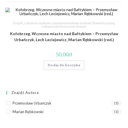
Książki
,
Literatura naukowa i popularnonaukowa na temat Słowiańszczyzny
,
Odtwórstwo historyczne Słowian
Kołobrzeg. Wczesne miasto nad Bałtykiem – Przemysław
Urbańczyk, Lech Leciejewicz, Marian Rębkowski (red.)
50,00
zł
Dodaj do koszyka
Znajdź Autora
Przemysław Urbańczyk
(1)
Marian Rębkowski
(1)