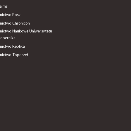
ealms
ictwo Bosz
ictwo Chronicon
ictwo Naukowe Uniwersytetu
Kopernika
ictwo Replika
ictwo Toporzeł