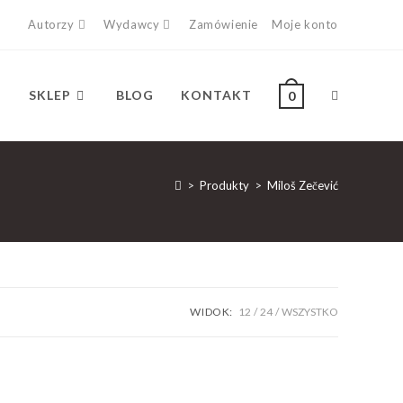
Autorzy
Wydawcy
Zamówienie
Moje konto
SKLEP
BLOG
KONTAKT
0
>
Produkty
>
Miloš Zečević
WIDOK:
12
24
WSZYSTKO