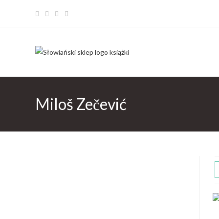
Miloš Zečević