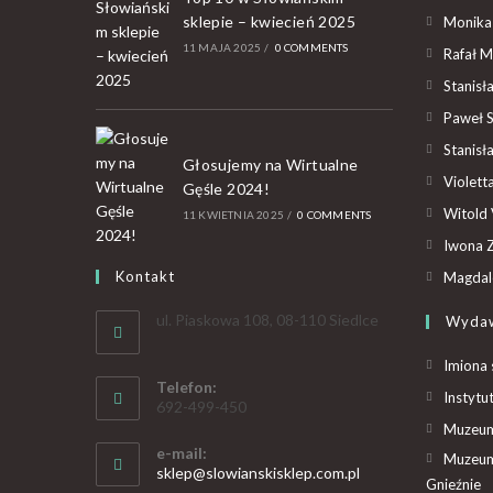
sklepie – kwiecień 2025
Monika
11 MAJA 2025
/
0 COMMENTS
Rafał M
Stanisł
Paweł 
Stanisł
Głosujemy na Wirtualne
Violet
Gęśle 2024!
Witold 
11 KWIETNIA 2025
/
0 COMMENTS
Iwona Z
Kontakt
Magdal
ul. Piaskowa 108, 08-110 Siedlce
Wyda
Imiona 
Telefon:
Instytu
692-499-450
Muzeum 
e-mail:
Muzeum
sklep@slowianskisklep.com.pl
Gnieźnie