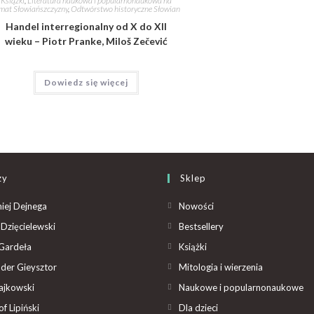
Książki
,
Literatura naukowa i popularnonaukowa na
mat Słowiańszczyzny
,
Odtwórstwo historyczne Słowian
Handel interregionalny od X do XII
wieku – Piotr Pranke, Miloš Zečević
Dowiedz się więcej
zy
Sklep
iej Dejnega
Nowości
Dzięcielewski
Bestsellery
Gardeła
Książki
der Gieysztor
Mitologia i wierzenia
ajkowski
Naukowe i popularnonaukowe
f Lipiński
Dla dzieci