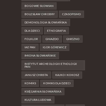
BOGOWIE SŁOWIAN
BOLESŁAW CHROBRY
CZASOPISMO
DEMONOLOGIA SŁOWIAŃSKA
DLA DZIECI
ETNOGRAFIA
FOLKLOR
GNIAZDO
GNIEZNO
IAE PAN
IGOR GÓREWICZ
IMIONA SŁOWIAŃSKIE
INSTYTUT ARCHEOLOGII I ETNOLOGII
PAN
JANUSZ CHRISTA
KAJKO I KOKOSZ
KOMIKS
KOMIKS DLA DZIECI
KSIĘGARNIA SŁOWIAŃSKA
KULTURA LUDOWA