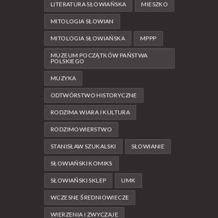
LITERATURA SŁOWIAŃSKA
MIESZKO
MITOLOGIA SŁOWIAN
MITOLOGIA SŁOWIAŃSKA
MPPP
MUZEUM POCZĄTKÓW PAŃSTWA
POLSKIEGO
MUZYKA
ODTWÓRSTWO HISTORYCZNE
RODZIMA WIARA I KULTURA
RODZIMOWIERSTWO
STANISŁAW SZUKALSKI
SŁOWIANIE
SŁOWIAŃSKI KOMIKS
SŁOWIAŃSKI SKLEP
UMK
WCZESNE ŚREDNIOWIECZE
WIERZENIA I ZWYCZAJE