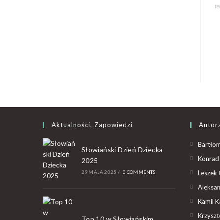
te
Aktualności, Zapowiedzi
Autor
Bartłom
Słowiański Dzień Dziecka
Konrad 
2025
29 MAJA 2025
/
0 COMMENTS
Leszek 
Aleksan
Kamil K
Krzyszto
Top 10 w Słowiańskim