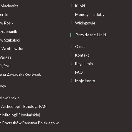
 Maciewicz
Kubki
erski
Monety i ozdoby
aw Rosik
Wikingowie
Szczepanik
Przydatne Linki
aw Szukalski
O nas
ta Wróblewska
Kontakt
Vargas
Regulamin
ajfryd
FAQ
ena Zawadzka-Sołtysek
Moje konto
wcy
słowiańskie
t Archeologii i Etnologii PAN
Mitologii Słowiańskiej
 Początków Państwa Polskiego w