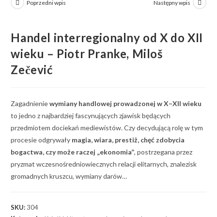
Poprzedni wpis
Następny wpis
Handel interregionalny od X do XII
wieku – Piotr Pranke, Miloš
Zečević
Zagadnienie
wymiany handlowej prowadzonej w X–XII wieku
to jedno z najbardziej fascynujących zjawisk będących
przedmiotem dociekań mediewistów. Czy decydującą rolę w tym
procesie odgrywały
magia, wiara, prestiż, chęć zdobycia
bogactwa, czy może raczej „ekonomia”
, postrzegana przez
pryzmat wczesnośredniowiecznych relacji elitarnych, znalezisk
gromadnych kruszcu, wymiany darów…
SKU:
304