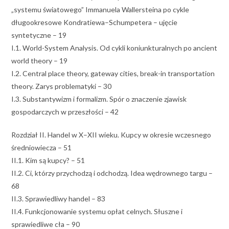
„systemu światowego” Immanuela Wallersteina po cykle
długookresowe Kondratiewa–Schumpetera – ujęcie
syntetyczne – 19
I.1. World-System Analysis. Od cykli koniunkturalnych po ancient
world theory – 19
I.2. Central place theory, gateway cities, break-in transportation
theory. Zarys problematyki – 30
I.3. Substantywizm i formalizm. Spór o znaczenie zjawisk
gospodarczych w przeszłości – 42
Rozdział II. Handel w X–XII wieku. Kupcy w okresie wczesnego
średniowiecza – 51
II.1. Kim są kupcy? – 51
II.2. Ci, którzy przychodzą i odchodzą. Idea wędrownego targu –
68
II.3. Sprawiedliwy handel – 83
II.4. Funkcjonowanie systemu opłat celnych. Słuszne i
sprawiedliwe cła – 90