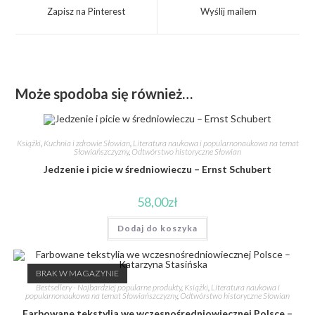
Zapisz na Pinterest
Wyślij mailem
Może spodoba się również…
Książki
,
Kuchnia i zdrowie Słowian
,
Literatura naukowa i popularnonaukowa na temat
Słowiańszczyzny
,
Odtwórstwo historyczne Słowian
Jedzenie i picie w średniowieczu – Ernst Schubert
58,00
zł
Dodaj do koszyka
BRAK W MAGAZYNIE
Bestsellery - Najbardziej popularne produkty
,
Książki
,
Literatura naukowa i
popularnonaukowa na temat Słowiańszczyzny
,
Odtwórstwo historyczne Słowian
Farbowane tekstylia we wczesnośredniowiecznej Polsce –