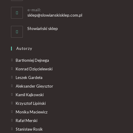
e-mail:
sklep@slowianskisklep.com.pl
Słowiański sklep
Autorzy
Bartłomiej Dejnega
Konrad Dzięcielewski
Leszek Gardeła
Aleksander Gieysztor
Kamil Kajkowski
Krzysztof Lipiński
Monika Maciewicz
Rafał Merski
Stanisław Rosik