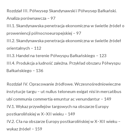
Rozdział III. Półwysep Skandynawski i Półwysep Bałkański.
Analiza porównawcza – 97
III.1. Skandynawska penetracja ekonomiczna w świetle źródeł o
proweniencji północnoeuropejskiej – 97
III.2. Skandynawska penetracja ekonomiczna w świetle źródeł
orientalnych – 112
III.3. Handel na terenie Półwyspu Bałkańskiego – 123
III.4. Produkcja a ludność zależna. Przykład obszaru Półwyspu
Bałkańskiego – 136
Rozdział IV. Opracowanie źródłowe. Wczesnośredniowieczne
instytucje targu – ut nullus teloneum exigat nisi in mercatibus
ubi communia commertia emuntur ac venundantur – 149
IV.1. Wykaz przywilejów targowych na obszarze Europy
postkarolińskiej w X–XII wieku – 149
IV.2. Cła na obszarze Europy postkarolińskiej w X–XII wieku –
wykaz źródeł – 159