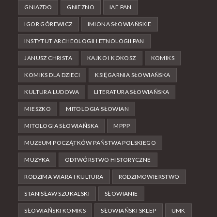
GNIAZDO
GNIEZNO
IAE PAN
IGOR GÓREWICZ
IMIONA SŁOWIAŃSKIE
INSTYTUT ARCHEOLOGII I ETNOLOGII PAN
JANUSZ CHRISTA
KAJKO I KOKOSZ
KOMIKS
KOMIKS DLA DZIECI
KSIĘGARNIA SŁOWIAŃSKA
KULTURA LUDOWA
LITERATURA SŁOWIAŃSKA
MIESZKO
MITOLOGIA SŁOWIAN
MITOLOGIA SŁOWIAŃSKA
MPPP
MUZEUM POCZĄTKÓW PAŃSTWA POLSKIEGO
MUZYKA
ODTWÓRSTWO HISTORYCZNE
RODZIMA WIARA I KULTURA
RODZIMOWIERSTWO
STANISŁAW SZUKALSKI
SŁOWIANIE
SŁOWIAŃSKI KOMIKS
SŁOWIAŃSKI SKLEP
UMK