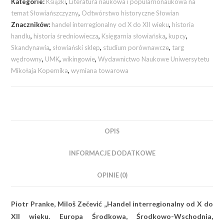
Kategorie:
Książki
,
Literatura naukowa i popularnonaukowa na
temat Słowiańszczyzny
,
Odtwórstwo historyczne Słowian
Znaczników:
handel interregionalny od X do XII wieku
,
historia
handlu
,
historia średniowiecza
,
Księgarnia słowiańska
,
kupcy
,
Skandynawia
,
słowiański sklep
,
studium porównawcze
,
targ
wędrowny
,
UMK
,
wikingowie
,
Wydawnictwo Naukowe Uniwersytetu
Mikołaja Kopernika
,
wymiana towarowa
OPIS
INFORMACJE DODATKOWE
OPINIE (0)
Piotr Pranke, Miloš Zečević „Handel interregionalny od X do
XII wieku. Europa Środkowa, Środkowo-Wschodnia,