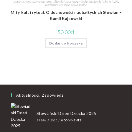
popularnonaukowa na temat Słowiańszczyzny
,
Mitologia słowiańska książki
,
Rodzimowierstwo słowiańskie
Mity, kult i rytuał. O duchowości nadbałtyckich Słowian –
Kamil Kajkowski
50,00
zł
Dodaj do koszyka
Aktualności, Zapowiedzi
Słowiański Dzień Dziecka 2025
29 MAJA 2025
/
0 COMMENTS