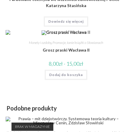
Katarzyna Stasińska
Dowiedz się więcej
Monety i ozdoby
,
Promocje, tanie książki o Słowianach
Grosz praski Wacława II
8,00
zł
-
15,00
zł
Dodaj do koszyka
Podobne produkty
BRAK W MAGAZYNIE