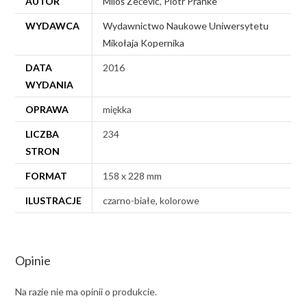
AUTOR
Miloš Zečević
,
Piotr Pranke
WYDAWCA
Wydawnictwo Naukowe Uniwersytetu
Mikołaja Kopernika
DATA
2016
WYDANIA
OPRAWA
miękka
LICZBA
234
STRON
FORMAT
158 x 228 mm
ILUSTRACJE
czarno-białe, kolorowe
Opinie
Na razie nie ma opinii o produkcie.