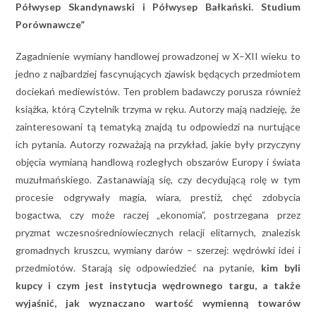
Półwysep Skandynawski i Półwysep Bałkański. Studium
Porównawcze”
Zagadnienie wymiany handlowej prowadzonej w X–XII wieku to
jedno z najbardziej fascynujących zjawisk będących przedmiotem
dociekań mediewistów. Ten problem badawczy porusza również
książka, którą Czytelnik trzyma w ręku. Autorzy mają nadzieję, że
zainteresowani tą tematyką znajdą tu odpowiedzi na nurtujące
ich pytania. Autorzy rozważają na przykład, jakie były przyczyny
objęcia wymianą handlową rozległych obszarów Europy i świata
muzułmańskiego. Zastanawiają się, czy decydującą rolę w tym
procesie odgrywały magia, wiara, prestiż, chęć zdobycia
bogactwa, czy może raczej „ekonomia”, postrzegana przez
pryzmat wczesnośredniowiecznych relacji elitarnych, znalezisk
gromadnych kruszcu, wymiany darów – szerzej: wędrówki idei i
przedmiotów. Starają się odpowiedzieć na pytanie,
kim byli
kupcy i czym jest instytucja wędrownego targu, a także
wyjaśnić, jak wyznaczano wartość wymienną towarów