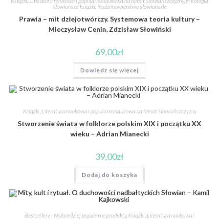
Książki
,
Literatura naukowa i popularnonaukowa na temat Słowiańszczyzny
,
Mitologia
słowiańska książki
,
Rodzimowierstwo słowiańskie
Prawia – mit dziejotwórczy. Systemowa teoria kultury –
Mieczysław Cenin, Zdzisław Słowiński
69,00
zł
Dowiedz się więcej
Książki
,
Literatura naukowa i popularnonaukowa na temat Słowiańszczyzny
Stworzenie świata w folklorze polskim XIX i początku XX
wieku – Adrian Mianecki
39,00
zł
Dodaj do koszyka
Bestsellery - Najbardziej popularne produkty
,
Książki
,
Literatura naukowa i