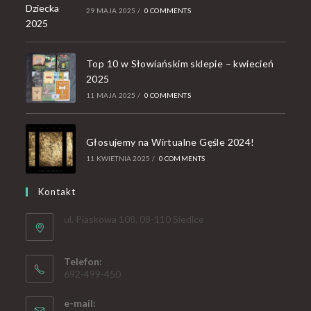
29 MAJA 2025
/
0 COMMENTS
Top 10 w Słowiańskim sklepie – kwiecień
2025
11 MAJA 2025
/
0 COMMENTS
Głosujemy na Wirtualne Gęśle 2024!
11 KWIETNIA 2025
/
0 COMMENTS
Kontakt
ul. Piaskowa 108, 08-110 Siedlce
Telefon:
692-499-450
e-mail: