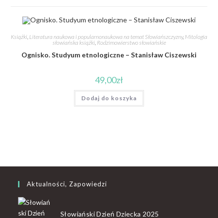
Książki
,
Literatura naukowa i popularnonaukowa na temat Słowiańszczyzny
,
Mitologia
słowiańska książki
,
Rodzimowierstwo słowiańskie
Ognisko. Studyum etnologiczne – Stanisław Ciszewski
49,00
zł
Dodaj do koszyka
Aktualności, Zapowiedzi
Słowiański Dzień Dziecka 2025