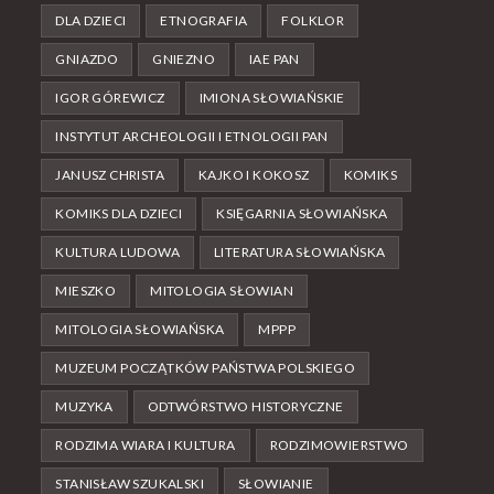
DLA DZIECI
ETNOGRAFIA
FOLKLOR
GNIAZDO
GNIEZNO
IAE PAN
IGOR GÓREWICZ
IMIONA SŁOWIAŃSKIE
INSTYTUT ARCHEOLOGII I ETNOLOGII PAN
JANUSZ CHRISTA
KAJKO I KOKOSZ
KOMIKS
KOMIKS DLA DZIECI
KSIĘGARNIA SŁOWIAŃSKA
KULTURA LUDOWA
LITERATURA SŁOWIAŃSKA
MIESZKO
MITOLOGIA SŁOWIAN
MITOLOGIA SŁOWIAŃSKA
MPPP
MUZEUM POCZĄTKÓW PAŃSTWA POLSKIEGO
MUZYKA
ODTWÓRSTWO HISTORYCZNE
RODZIMA WIARA I KULTURA
RODZIMOWIERSTWO
STANISŁAW SZUKALSKI
SŁOWIANIE