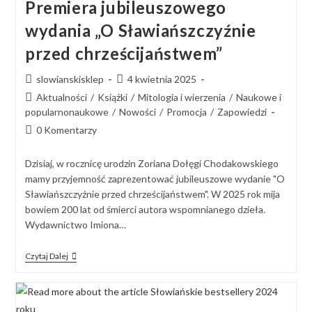
Premiera jubileuszowego
wydania „O Sławiańszczyźnie
przed chrześcijaństwem”
slowianskisklep
4 kwietnia 2025
Aktualności
/
Książki
/
Mitologia i wierzenia
/
Naukowe i
popularnonaukowe
/
Nowości
/
Promocja
/
Zapowiedzi
0 Komentarzy
Dzisiaj, w rocznicę urodzin Zoriana Dołęgi Chodakowskiego
mamy przyjemność zaprezentować jubileuszowe wydanie "O
Sławiańszczyźnie przed chrześcijaństwem". W 2025 rok mija
bowiem 200 lat od śmierci autora wspomnianego dzieła.
Wydawnictwo Imiona…
Czytaj Dalej