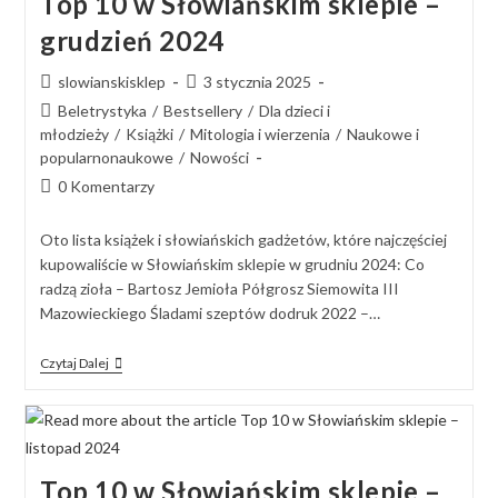
Top 10 w Słowiańskim sklepie –
grudzień 2024
slowianskisklep
3 stycznia 2025
Beletrystyka
/
Bestsellery
/
Dla dzieci i
młodzieży
/
Książki
/
Mitologia i wierzenia
/
Naukowe i
popularnonaukowe
/
Nowości
0 Komentarzy
Oto lista książek i słowiańskich gadżetów, które najczęściej
kupowaliście w Słowiańskim sklepie w grudniu 2024: Co
radzą zioła – Bartosz Jemioła Półgrosz Siemowita III
Mazowieckiego Śladami szeptów dodruk 2022 –…
Czytaj Dalej
Top 10 w Słowiańskim sklepie –