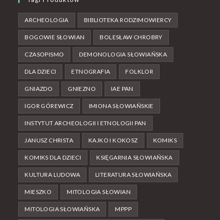
ARCHEOLOGIA
BIBLIOTEKA RODZIMOWIERCY
BOGOWIE SŁOWIAN
BOLESŁAW CHROBRY
CZASOPISMO
DEMONOLOGIA SŁOWIAŃSKA
DLA DZIECI
ETNOGRAFIA
FOLKLOR
GNIAZDO
GNIEZNO
IAE PAN
IGOR GÓREWICZ
IMIONA SŁOWIAŃSKIE
INSTYTUT ARCHEOLOGII I ETNOLOGII PAN
JANUSZ CHRISTA
KAJKO I KOKOSZ
KOMIKS
KOMIKS DLA DZIECI
KSIĘGARNIA SŁOWIAŃSKA
KULTURA LUDOWA
LITERATURA SŁOWIAŃSKA
MIESZKO
MITOLOGIA SŁOWIAN
MITOLOGIA SŁOWIAŃSKA
MPPP