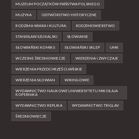
MUZEUM POCZĄTKÓW PAŃSTWA POLSKIEGO
MUZYKA
ODTWÓRSTWO HISTORYCZNE
RODZIMA WIARA I KULTURA
RODZIMOWIERSTWO
STANISŁAW SZUKALSKI
SŁOWIANIE
SŁOWIAŃSKI KOMIKS
SŁOWIAŃSKI SKLEP
UMK
WCZESNE ŚREDNIOWIECZE
WIERZENIA I ZWYCZAJE
WIERZENIA PRZEDCHRZEŚCIJAŃSKIE
WIERZENIA SŁOWIAN
WIKINGOWIE
WYDAWNICTWO NAUKOWE UNIWERSYTETU MIKOŁAJA
KOPERNIKA
WYDAWNICTWO REPLIKA
WYDAWNICTWO TRIGLAV
ŚREDNIOWIECZE