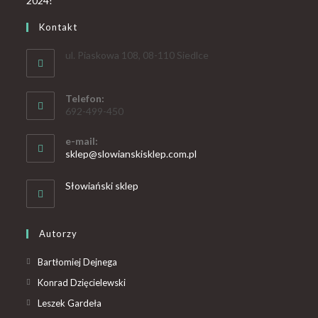
Kontakt
ul. Piaskowa 108, 08-110 Siedlce
Telefon:
692-499-450
e-mail:
sklep@slowianskisklep.com.pl
Słowiański sklep
Autorzy
Bartłomiej Dejnega
Konrad Dzięcielewski
Leszek Gardeła