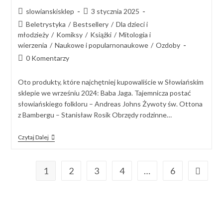
slowianskisklep
3 stycznia 2025
Beletrystyka
/
Bestsellery
/
Dla dzieci i
młodzieży
/
Komiksy
/
Książki
/
Mitologia i
wierzenia
/
Naukowe i popularnonaukowe
/
Ozdoby
0 Komentarzy
Oto produkty, które najchętniej kupowaliście w Słowiańskim
sklepie we wrześniu 2024: Baba Jaga. Tajemnicza postać
słowiańskiego folkloru – Andreas Johns Żywoty św. Ottona
z Bambergu – Stanisław Rosik Obrzędy rodzinne…
Czytaj Dalej
1
2
3
4
…
6