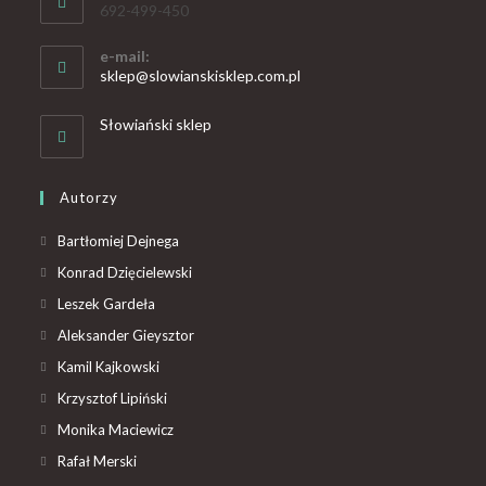
692-499-450
e-mail:
sklep@slowianskisklep.com.pl
Słowiański sklep
Autorzy
Bartłomiej Dejnega
Konrad Dzięcielewski
Leszek Gardeła
Aleksander Gieysztor
Kamil Kajkowski
Krzysztof Lipiński
Monika Maciewicz
Rafał Merski