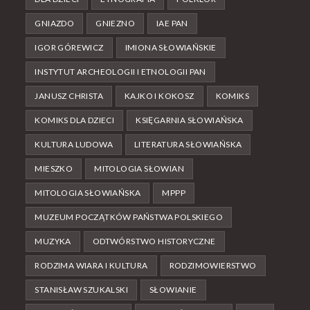
GNIAZDO
GNIEZNO
IAE PAN
IGOR GÓREWICZ
IMIONA SŁOWIAŃSKIE
INSTYTUT ARCHEOLOGII I ETNOLOGII PAN
JANUSZ CHRISTA
KAJKO I KOKOSZ
KOMIKS
KOMIKS DLA DZIECI
KSIĘGARNIA SŁOWIAŃSKA
KULTURA LUDOWA
LITERATURA SŁOWIAŃSKA
MIESZKO
MITOLOGIA SŁOWIAN
MITOLOGIA SŁOWIAŃSKA
MPPP
MUZEUM POCZĄTKÓW PAŃSTWA POLSKIEGO
MUZYKA
ODTWÓRSTWO HISTORYCZNE
RODZIMA WIARA I KULTURA
RODZIMOWIERSTWO
STANISŁAW SZUKALSKI
SŁOWIANIE