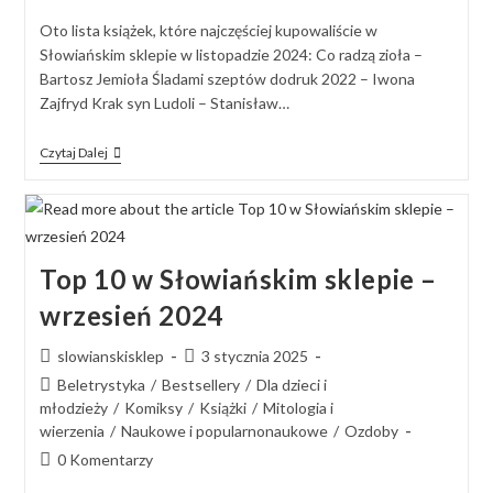
Oto lista książek, które najczęściej kupowaliście w
Słowiańskim sklepie w listopadzie 2024: Co radzą zioła –
Bartosz Jemioła Śladami szeptów dodruk 2022 – Iwona
Zajfryd Krak syn Ludoli – Stanisław…
Czytaj Dalej
Top 10 w Słowiańskim sklepie –
wrzesień 2024
slowianskisklep
3 stycznia 2025
Beletrystyka
/
Bestsellery
/
Dla dzieci i
młodzieży
/
Komiksy
/
Książki
/
Mitologia i
wierzenia
/
Naukowe i popularnonaukowe
/
Ozdoby
0 Komentarzy