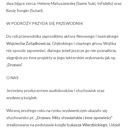
dwa bijące serca: Helenę Matuszewskę (Same Suki, InFidelis) oraz
Basię Songin (Sutari).
W PODRÓŻY PRZYDA SIĘ PRZEWODNIK
Do roli przewodnika zaprosiliśmy aktora filmowego i teatralnego
Wojciecha Żołądkowicza
. Głębokiego i ciepłego głosu Wojtka
nie sposób zapomnieć, dlatego jeżeli jeszcze go nie poznaliście,
sięgnijcie po inne projekty w jego lektorskim wykonaniu jak np.
„Drzewo”
.
O NAS
Jesteśmy producentem audiobooków i słuchowisk oraz
wydawcą książek.
Wiosną zeszłego roku na rynku wydawniczym ukazało się
słuchowisko pt.
„Drzewo. Mity słowiańskie i inne opowieści”
zrealizowane na podstawie książki
Łukasza Wierzbickiego
. Udział