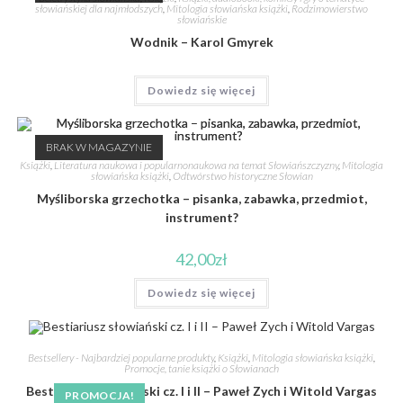
słowiańskiej dla najmłodszych
,
Mitologia słowiańska książki
,
Rodzimowierstwo
słowiańskie
Wodnik – Karol Gmyrek
Dowiedz się więcej
BRAK W MAGAZYNIE
Książki
,
Literatura naukowa i popularnonaukowa na temat Słowiańszczyzny
,
Mitologia
słowiańska książki
,
Odtwórstwo historyczne Słowian
Myśliborska grzechotka – pisanka, zabawka, przedmiot,
instrument?
42,00
zł
Dowiedz się więcej
Bestsellery - Najbardziej popularne produkty
,
Książki
,
Mitologia słowiańska książki
,
Promocje, tanie książki o Słowianach
Bestiariusz słowiański cz. I i II – Paweł Zych i Witold Vargas
PROMOCJA!