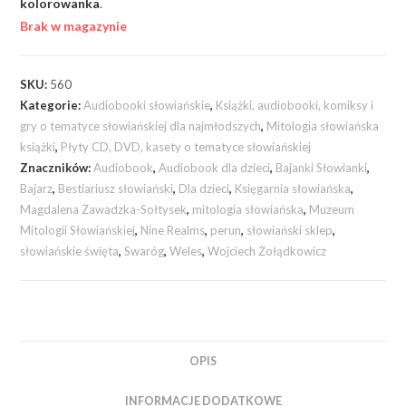
kolorowanka
.
Brak w magazynie
SKU:
560
Kategorie:
Audiobooki słowiańskie
,
Książki, audiobooki, komiksy i
gry o tematyce słowiańskiej dla najmłodszych
,
Mitologia słowiańska
książki
,
Płyty CD, DVD, kasety o tematyce słowiańskiej
Znaczników:
Audiobook
,
Audiobook dla dzieci
,
Bajanki Słowianki
,
Bajarz
,
Bestiariusz słowiański
,
Dla dzieci
,
Księgarnia słowiańska
,
Magdalena Zawadzka-Sołtysek
,
mitologia słowiańska
,
Muzeum
Mitologii Słowiańskiej
,
Nine Realms
,
perun
,
słowiański sklep
,
słowiańskie święta
,
Swaróg
,
Weles
,
Wojciech Żołądkowicz
OPIS
INFORMACJE DODATKOWE