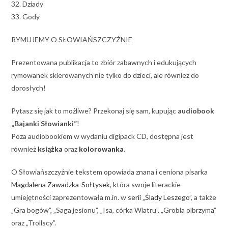
32. Dziady
33. Gody
RYMUJEMY O SŁOWIAŃSZCZYŹNIE
Prezentowana publikacja to zbiór zabawnych i edukujących
rymowanek skierowanych nie tylko do dzieci, ale również do
dorosłych!
Pytasz się jak to możliwe? Przekonaj się sam, kupując
audiobook
„Bajanki Słowianki”
!
Poza audiobookiem w wydaniu digipack CD, dostępna jest
również
książka
oraz
kolorowanka
.
O Słowiańszczyźnie tekstem opowiada znana i ceniona pisarka
Magdalena Zawadzka-Sołtysek
, która swoje literackie
umiejętności zaprezentowała m.in. w
serii „Ślady Leszego”
, a także
„Gra bogów”, „Saga jesionu”, „Isa, córka Wiatru”, „Grobla olbrzyma”
oraz „Trollscy”.