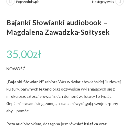
Poprzedni wpis
Następny wpis
Bajanki Słowianki audiobook –
Magdalena Zawadzka-Sołtysek
35,00
zł
NOWOŚĆ
„Bajanki Słowianki”
zabiorą Was w świat słowiańskiej i ludowej
kultury, barwnych legend oraz oczywiście wyłaniających się z
mroku przeszłości słowiańskich demonów. Istoty te łypiąc
ślepiami czasami sieją zamęt, a czasami wyciągają swoje szpony
aby… pomóc.
Poza audiobookiem, dostępna jest również
książka
oraz