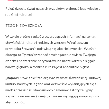
Pokaż dziecku świat naszych przodków i wzbogać jego wiedzę o
rodzimej kulturze!
TEGO NIE DA SZKOŁA
W szkole próżno szukać wyczerpujących informacji na temat
słowiańskiej kultury i rodzimych wierzeń. W najlepszym
przypadku Słowianie pojawiają się jako ciekawostka. Właśnie
dlatego to Ty musisz zadbać o wzbogacenie świata Twojego
dziecka i poszerzenie horyzontów, bo nasze korzenie sięgają
bardzo głęboko, a rodzima kultura jest absolutnie piękna!
„Bajanki Słowianki”
zabiorą Was w świat słowiańskiej i ludowej
kultury, barwnych legend oraz oczywiście wyłaniających się z
mroku przeszłości słowiańskich demonów. Istoty te łypiąc
ślepiami czasami sieją zamęt, a czasami wyciągają swoje szpony
aby… pomóc.