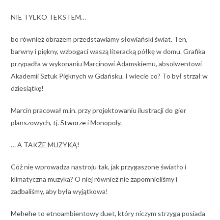
NIE TYLKO TEKSTEM…
bo również obrazem przedstawiamy słowiański świat. Ten,
barwny i piękny, wzbogaci waszą literacką półkę w domu. Grafika
przypadła w wykonaniu Marcinowi Adamskiemu, absolwentowi
Akademii Sztuk Pięknych w Gdańsku. I wiecie co? To był strzał w
dziesiątkę!
Marcin pracował m.in. przy projektowaniu ilustracji do gier
planszowych, tj.
Stworze
i Monopoly.
… A TAKŻE MUZYKĄ!
Cóż nie wprowadza nastroju tak, jak przygaszone światło i
klimatyczna muzyka? O niej również nie zapomnieliśmy i
zadbaliśmy, aby była wyjątkowa!
Mehehe
to etnoambientowy duet, który niczym strzyga posiada