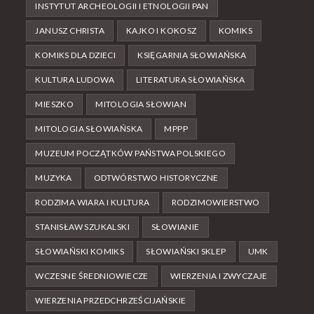
INSTYTUT ARCHEOLOGII I ETNOLOGII PAN
JANUSZ CHRISTA
KAJKO I KOKOSZ
KOMIKS
KOMIKS DLA DZIECI
KSIĘGARNIA SŁOWIAŃSKA
KULTURA LUDOWA
LITERATURA SŁOWIAŃSKA
MIESZKO
MITOLOGIA SŁOWIAN
MITOLOGIA SŁOWIAŃSKA
MPPP
MUZEUM POCZĄTKÓW PAŃSTWA POLSKIEGO
MUZYKA
ODTWÓRSTWO HISTORYCZNE
RODZIMA WIARA I KULTURA
RODZIMOWIERSTWO
STANISŁAW SZUKALSKI
SŁOWIANIE
SŁOWIAŃSKI KOMIKS
SŁOWIAŃSKI SKLEP
UMK
WCZESNE ŚREDNIOWIECZE
WIERZENIA I ZWYCZAJE
WIERZENIA PRZEDCHRZEŚCIJAŃSKIE