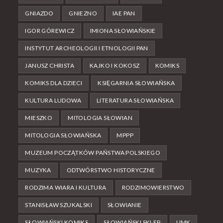
GNIAZDO
GNIEZNO
IAE PAN
IGOR GÓREWICZ
IMIONA SŁOWIAŃSKIE
INSTYTUT ARCHEOLOGII I ETNOLOGII PAN
JANUSZ CHRISTA
KAJKO I KOKOSZ
KOMIKS
KOMIKS DLA DZIECI
KSIĘGARNIA SŁOWIAŃSKA
KULTURA LUDOWA
LITERATURA SŁOWIAŃSKA
MIESZKO
MITOLOGIA SŁOWIAN
MITOLOGIA SŁOWIAŃSKA
MPPP
MUZEUM POCZĄTKÓW PAŃSTWA POLSKIEGO
MUZYKA
ODTWÓRSTWO HISTORYCZNE
RODZIMA WIARA I KULTURA
RODZIMOWIERSTWO
STANISŁAW SZUKALSKI
SŁOWIANIE
SŁOWIAŃSKI KOMIKS
SŁOWIAŃSKI SKLEP
UMK