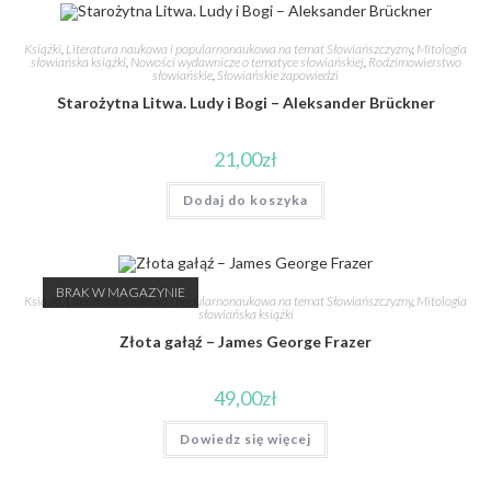
Książki
,
Literatura naukowa i popularnonaukowa na temat Słowiańszczyzny
,
Mitologia
słowiańska książki
,
Nowości wydawnicze o tematyce słowiańskiej
,
Rodzimowierstwo
słowiańskie
,
Słowiańskie zapowiedzi
Starożytna Litwa. Ludy i Bogi – Aleksander Brückner
21,00
zł
Dodaj do koszyka
BRAK W MAGAZYNIE
Książki
,
Literatura naukowa i popularnonaukowa na temat Słowiańszczyzny
,
Mitologia
słowiańska książki
Złota gałąź – James George Frazer
49,00
zł
Dowiedz się więcej