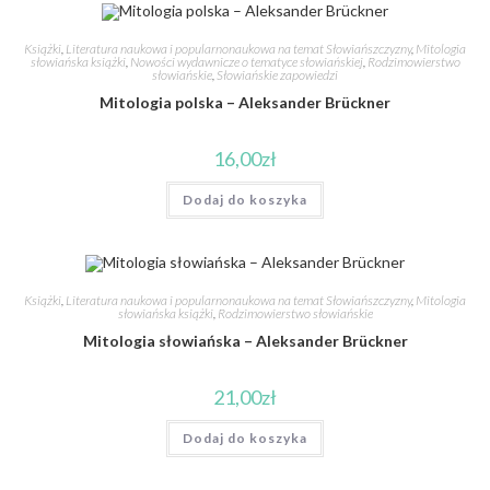
Książki
,
Literatura naukowa i popularnonaukowa na temat Słowiańszczyzny
,
Mitologia
słowiańska książki
,
Nowości wydawnicze o tematyce słowiańskiej
,
Rodzimowierstwo
słowiańskie
,
Słowiańskie zapowiedzi
Mitologia polska – Aleksander Brückner
16,00
zł
Dodaj do koszyka
Książki
,
Literatura naukowa i popularnonaukowa na temat Słowiańszczyzny
,
Mitologia
słowiańska książki
,
Rodzimowierstwo słowiańskie
Mitologia słowiańska – Aleksander Brückner
21,00
zł
Dodaj do koszyka