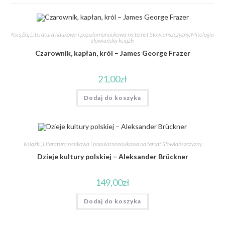
Książki
,
Literatura naukowa i popularnonaukowa na temat Słowiańszczyzny
,
Mitologia
słowiańska książki
Czarownik, kapłan, król – James George Frazer
21,00
zł
Dodaj do koszyka
Książki
,
Literatura naukowa i popularnonaukowa na temat Słowiańszczyzny
Dzieje kultury polskiej – Aleksander Brückner
149,00
zł
Dodaj do koszyka