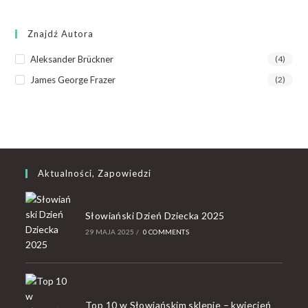
Znajdź Autora
Aleksander Brückner
(4)
James George Frazer
(2)
Aktualności, Zapowiedzi
Słowiański Dzień Dziecka 2025
29 MAJA 2025
/
0 COMMENTS
Top 10 w Słowiańskim sklepie – kwiecień