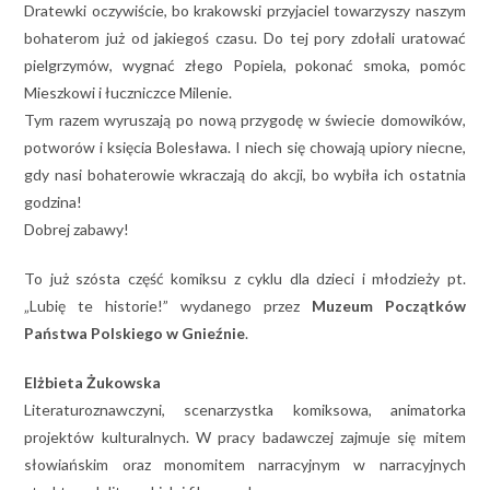
Dratewki oczywiście, bo krakowski przyjaciel towarzyszy naszym
bohaterom już od jakiegoś czasu. Do tej pory zdołali uratować
pielgrzymów, wygnać złego Popiela, pokonać smoka, pomóc
Mieszkowi i łuczniczce Milenie.
Tym razem wyruszają po nową przygodę w świecie domowików,
potworów i księcia Bolesława. I niech się chowają upiory niecne,
gdy nasi bohaterowie wkraczają do akcji, bo wybiła ich ostatnia
godzina!
Dobrej zabawy!
To już szósta część komiksu z cyklu dla dzieci i młodzieży pt.
„Lubię te historie!” wydanego przez
Muzeum Początków
Państwa Polskiego w Gnieźnie
.
Elżbieta Żukowska
Literaturoznawczyni, scenarzystka komiksowa, animatorka
projektów kulturalnych. W pracy badawczej zajmuje się mitem
słowiańskim oraz monomitem narracyjnym w narracyjnych