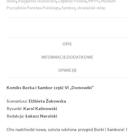
dzieci
,
Księgarnia słowiańska
,
Legendy Polskie
,
MPPP
,
Muzeum
Początków Państwa Polskiego
,
Sambor
,
słowiański sklep
OPIS
INFORMACJE DODATKOWE
OPINIE (0)
Komiks Borka i Sambor część VI „Domowiki”
Scenariusz:
Elżbieta Żukowska
Rysunki:
Karol Kalinowski
Redakcja:
Łukasz Narolski
Oto nadchodzi nowa, szósta odsłona przygód Borki i Sambora! I