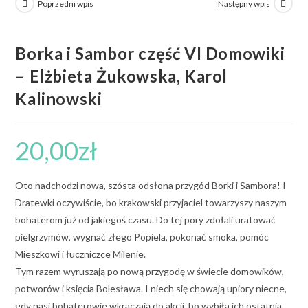
Poprzedni wpis
Następny wpis
Borka i Sambor część VI Domowiki
– Elżbieta Żukowska, Karol
Kalinowski
20,00
zł
Oto nadchodzi nowa, szósta odsłona przygód Borki i Sambora! I
Dratewki oczywiście, bo krakowski przyjaciel towarzyszy naszym
bohaterom już od jakiegoś czasu. Do tej pory zdołali uratować
pielgrzymów, wygnać złego Popiela, pokonać smoka, pomóc
Mieszkowi i łuczniczce Milenie.
Tym razem wyruszają po nową przygodę w świecie domowików,
potworów i księcia Bolesława. I niech się chowają upiory niecne,
gdy nasi bohaterowie wkraczają do akcji, bo wybiła ich ostatnia