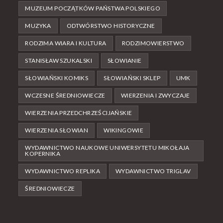
MUZEUM POCZĄTKÓW PAŃSTWA POLSKIEGO
MUZYKA
ODTWÓRSTWO HISTORYCZNE
RODZIMA WIARA I KULTURA
RODZIMOWIERSTWO
STANISŁAW SZUKALSKI
SŁOWIANIE
SŁOWIAŃSKI KOMIKS
SŁOWIAŃSKI SKLEP
UMK
WCZESNE ŚREDNIOWIECZE
WIERZENIA I ZWYCZAJE
WIERZENIA PRZEDCHRZEŚCIJAŃSKIE
WIERZENIA SŁOWIAN
WIKINGOWIE
WYDAWNICTWO NAUKOWE UNIWERSYTETU MIKOŁAJA
KOPERNIKA
WYDAWNICTWO REPLIKA
WYDAWNICTWO TRIGLAV
ŚREDNIOWIECZE