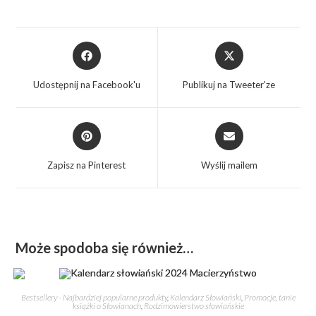
Udostępnij na Facebook'u
Publikuj na Tweeter'ze
Zapisz na Pinterest
Wyślij mailem
Może spodoba się również…
Bestsellery - Najbardziej popularne produkty
,
Kalendarz Słowiański
,
Promocje, tanie
książki o Słowianach
,
Rodzimowierstwo słowiańskie