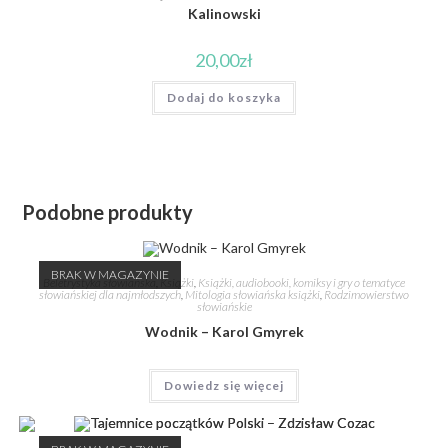
Kalinowski
20,00
zł
Dodaj do koszyka
Podobne produkty
BRAK W MAGAZYNIE
Beletrystyka słowiańska
,
Książki
,
Książki, audiobooki, komiksy i gry o tematyce
słowiańskiej dla najmłodszych
,
Mitologia słowiańska książki
,
Rodzimowierstwo
słowiańskie
Wodnik – Karol Gmyrek
Dowiedz się więcej