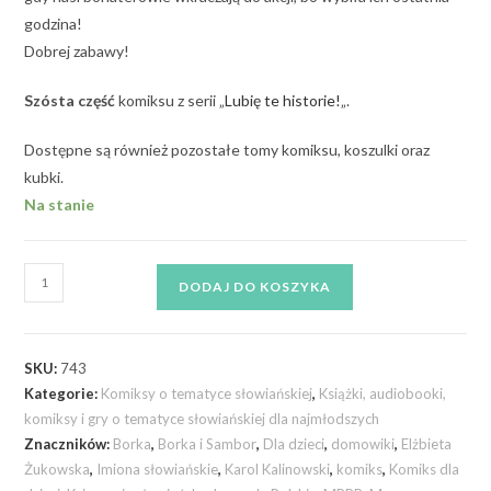
godzina!
Dobrej zabawy!
Szósta część
komiksu z serii „
Lubię te historie!
„.
Dostępne są również pozostałe tomy komiksu, koszulki oraz
kubki.
Na stanie
DODAJ DO KOSZYKA
SKU:
743
Kategorie:
Komiksy o tematyce słowiańskiej
,
Książki, audiobooki,
komiksy i gry o tematyce słowiańskiej dla najmłodszych
Znaczników:
Borka
,
Borka i Sambor
,
Dla dzieci
,
domowiki
,
Elżbieta
Żukowska
,
Imiona słowiańskie
,
Karol Kalinowski
,
komiks
,
Komiks dla