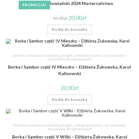
Kalendarz słowiański 2024 Macierzyństwo
PROMOCJA!
20,00
zł
49,00
zł
Dodaj do koszyka
Komiksy o tematyce słowiańskiej
,
Książki, audiobooki, komiksy i gry o tematyce
słowiańskiej dla najmłodszych
Borka i Sambor część IV Mieszko – Elżbieta Żukowska, Karol
Kalinowski
20,00
zł
Dodaj do koszyka
Komiksy o tematyce słowiańskiej
,
Książki, audiobooki, komiksy i gry o tematyce
słowiańskiej dla najmłodszych
Borka i Sambor część V Wilki – Elżbieta Żukowska, Karol