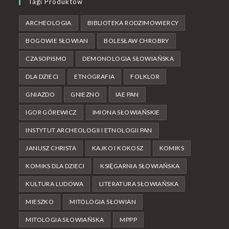
Tagi Produktów
ARCHEOLOGIA
BIBLIOTEKA RODZIMOWIERCY
BOGOWIE SŁOWIAN
BOLESŁAW CHROBRY
CZASOPISMO
DEMONOLOGIA SŁOWIAŃSKA
DLA DZIECI
ETNOGRAFIA
FOLKLOR
GNIAZDO
GNIEZNO
IAE PAN
IGOR GÓREWICZ
IMIONA SŁOWIAŃSKIE
INSTYTUT ARCHEOLOGII I ETNOLOGII PAN
JANUSZ CHRISTA
KAJKO I KOKOSZ
KOMIKS
KOMIKS DLA DZIECI
KSIĘGARNIA SŁOWIAŃSKA
KULTURA LUDOWA
LITERATURA SŁOWIAŃSKA
MIESZKO
MITOLOGIA SŁOWIAN
MITOLOGIA SŁOWIAŃSKA
MPPP