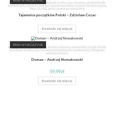
BRAK W MAGAZYNIE
Filmy o Słowianach
,
Książki, audiobooki, komiksy i gry o tematyce słowiańskiej dla
najmłodszych
,
Literatura naukowa i popularnonaukowa na temat Słowiańszczyzny
,
Płyty CD, DVD, kasety o tematyce słowiańskiej
Tajemnice początków Polski – Zdzisław Cozac
Dowiedz się więcej
BRAK W MAGAZYNIE
Albumy
,
Beletrystyka słowiańska
,
Komiksy o tematyce słowiańskiej
,
Książki
,
Książki,
audiobooki, komiksy i gry o tematyce słowiańskiej dla najmłodszych
,
Wikingowie:
wierzenia, historia
Doman – Andrzej Nowakowski
59,99
zł
Dowiedz się więcej