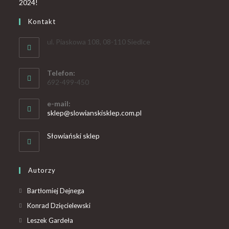
Kontakt
ul. Piaskowa 108, 08-110 Siedlce
Telefon:
692-499-450
e-mail:
sklep@slowianskisklep.com.pl
Słowiański sklep
Autorzy
Bartłomiej Dejnega
Konrad Dzięcielewski
Leszek Gardeła