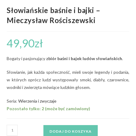
Słowiańskie baśnie i bajki –
Mieczysław Rościszewski
49,90
zł
Bogaty i pasjonujący
zbiór baśni i bajek ludów słowiańskich
.
Słowianie, jak każda społeczność, mieli swoje legendy i podania,
w których oprócz ludzi występowały smoki, diabły, czarownice,
wodniki i zwierzęta mówiące ludzkim głosem.
Seria:
Wierzenia i zwyczaje
Pozostało tylko: 2 (może być zamówiony)
DODAJ DO KOSZYKA