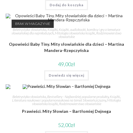
Dodaj do koszyka
BRAK W MAGAZYNIE
Beletrystyka słowiańska
,
Książki
,
Książki, audiobooki, komiksy i gry o tematyce
słowiańskiej dla najmłodszych
,
Mitologia słowiańska książki
,
Rodzimowierstwo
słowiańskie
Opowieści Baby Tiny. Mity słowiańskie dla dzieci – Martina
Mandera-Rzepczyńska
49,00
zł
Dowiedz się więcej
Beletrystyka słowiańska
,
Bestsellery - Najbardziej popularne produkty
,
Książki
,
Literatura naukowa i popularnonaukowa na temat Słowiańszczyzny
,
Mitologia
słowiańska książki
,
Rodzimowierstwo słowiańskie
Prawieści. Mity Słowian – Bartłomiej Dejnega
52,00
zł