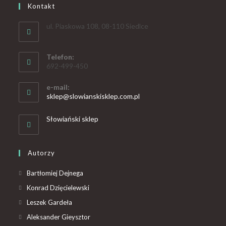
Kontakt
ul. Piaskowa 108, 08-110 Siedlce
Telefon:
692-499-450
e-mail:
sklep@slowianskisklep.com.pl
Słowiański sklep
Autorzy
Bartłomiej Dejnega
Konrad Dzięcielewski
Leszek Gardeła
Aleksander Gieysztor