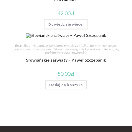
42,00
zł
Dowiedz się więcej
Bestsellery - Najbardziej popularne produkty
,
Książki
,
Literatura naukowa i
popularnonaukowa na temat Słowiańszczyzny
,
Mitologia słowiańska książki
,
Rodzimowierstwo słowiańskie
Słowiańskie zaświaty – Paweł Szczepanik
50,00
zł
Dodaj do koszyka