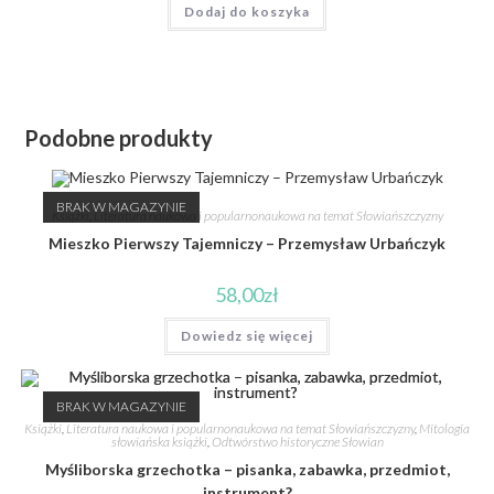
Dodaj do koszyka
Podobne produkty
BRAK W MAGAZYNIE
Książki
,
Literatura naukowa i popularnonaukowa na temat Słowiańszczyzny
Mieszko Pierwszy Tajemniczy – Przemysław Urbańczyk
58,00
zł
Dowiedz się więcej
BRAK W MAGAZYNIE
Książki
,
Literatura naukowa i popularnonaukowa na temat Słowiańszczyzny
,
Mitologia
słowiańska książki
,
Odtwórstwo historyczne Słowian
Myśliborska grzechotka – pisanka, zabawka, przedmiot,
instrument?