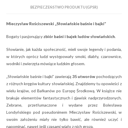
BEZPIECZEŃSTWO PRODUKTU (GPSR)
Mieczysław Rościszewski „Słowiańskie baśnie i bajki”
Bogaty i pasjonujący
zbiór baśni i bajek ludów słowiańskich
.
Słowianie, jak każda społeczność, mieli swoje legendy i podania,
w których oprócz ludzi występowały smoki, diabły, czarownice,
wodniki i zwierzęta mówiące ludzkim głosem.
„Słowiańskie baśnie i bajki” zawierają
35 utworów
pochodzących
z różnych kręgów kultury słowiańskiej. Znajdziemy tu opowieści z
wielu krajów, od Bałkanów po Europę Środkową. W książce nie
brakuje elementów fantastycznych i zjawisk nadprzyrodzonych.
Zebrane, przetłumaczone i wydane przez Bolesława
Londyńskiego pod pseudonimem Mieczysław Rościszewski, w
swoim założeniu miały nie tylko bawić, ale również uczyć i
napominać, nawet jeśli czasami wiało z nich grozą.