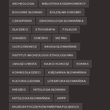
ARCHEOLOGIA
BIBLIOTEKA RODZIMOWIERCY
BOGOWIE SŁOWIAN
BOLESŁAW CHROBRY
CZASOPISMO
DEMONOLOGIA SŁOWIAŃSKA
DLA DZIECI
ETNOGRAFIA
FOLKLOR
GNIAZDO
GNIEZNO
IAE PAN
IGOR GÓREWICZ
IMIONA SŁOWIAŃSKIE
INSTYTUT ARCHEOLOGII I ETNOLOGII PAN
JANUSZ CHRISTA
KAJKO I KOKOSZ
KOMIKS
KOMIKS DLA DZIECI
KSIĘGARNIA SŁOWIAŃSKA
KULTURA LUDOWA
LITERATURA SŁOWIAŃSKA
MIESZKO
MITOLOGIA SŁOWIAN
MITOLOGIA SŁOWIAŃSKA
MPPP
MUZEUM POCZĄTKÓW PAŃSTWA POLSKIEGO