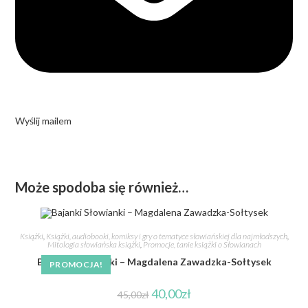
Wyślij mailem
Może spodoba się również…
Książki
,
Książki, audiobooki, komiksy i gry o tematyce słowiańskiej dla najmłodszych
,
Mitologia słowiańska książki
,
Promocje, tanie książki o Słowianach
Bajanki Słowianki – Magdalena Zawadzka-Sołtysek
PROMOCJA!
40,00
zł
45,00
zł