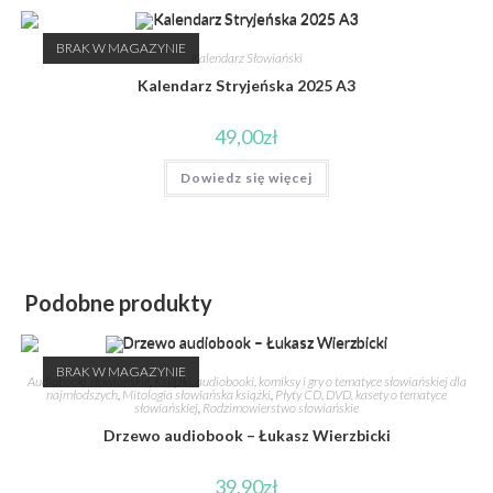
BRAK W MAGAZYNIE
Kalendarz Słowiański
Kalendarz Stryjeńska 2025 A3
49,00
zł
Dowiedz się więcej
Podobne produkty
BRAK W MAGAZYNIE
Audiobooki słowiańskie
,
Książki, audiobooki, komiksy i gry o tematyce słowiańskiej dla
najmłodszych
,
Mitologia słowiańska książki
,
Płyty CD, DVD, kasety o tematyce
słowiańskiej
,
Rodzimowierstwo słowiańskie
Drzewo audiobook – Łukasz Wierzbicki
39,90
zł