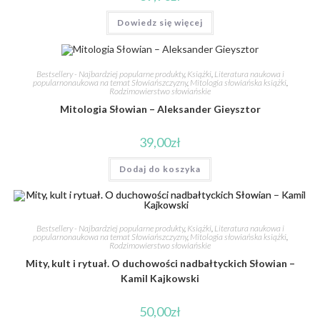
Dowiedz się więcej
Bestsellery - Najbardziej popularne produkty
,
Książki
,
Literatura naukowa i
popularnonaukowa na temat Słowiańszczyzny
,
Mitologia słowiańska książki
,
Rodzimowierstwo słowiańskie
Mitologia Słowian – Aleksander Gieysztor
39,00
zł
Dodaj do koszyka
Bestsellery - Najbardziej popularne produkty
,
Książki
,
Literatura naukowa i
popularnonaukowa na temat Słowiańszczyzny
,
Mitologia słowiańska książki
,
Rodzimowierstwo słowiańskie
Mity, kult i rytuał. O duchowości nadbałtyckich Słowian –
Kamil Kajkowski
50,00
zł