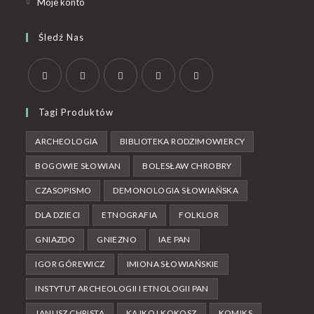
Moje konto
Śledź Nas
Tagi Produktów
ARCHEOLOGIA
BIBLIOTEKA RODZIMOWIERCY
BOGOWIE SŁOWIAN
BOLESŁAW CHROBRY
CZASOPISMO
DEMONOLOGIA SŁOWIAŃSKA
DLA DZIECI
ETNOGRAFIA
FOLKLOR
GNIAZDO
GNIEZNO
IAE PAN
IGOR GÓREWICZ
IMIONA SŁOWIAŃSKIE
INSTYTUT ARCHEOLOGII I ETNOLOGII PAN
JANUSZ CHRISTA
KAJKO I KOKOSZ
KOMIKS