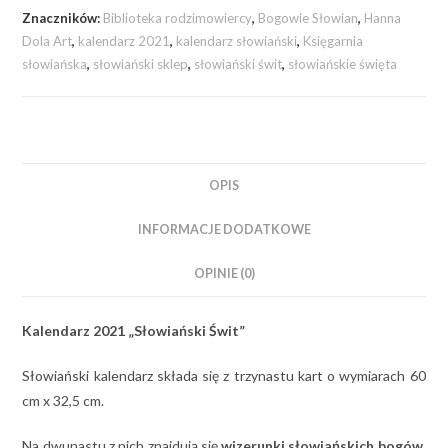
Znaczników:
Biblioteka rodzimowiercy
,
Bogowie Słowian
,
Hanna
Dola Art
,
kalendarz 2021
,
kalendarz słowiański
,
Księgarnia
słowiańska
,
słowiański sklep
,
słowiański świt
,
słowiańskie święta
OPIS
INFORMACJE DODATKOWE
OPINIE (0)
Kalendarz 2021 „Słowiański Świt”
Słowiański kalendarz składa się z trzynastu kart o wymiarach 60
cm x 32,5 cm.
Na dwunastu z nich znajdują się
wizerunki słowiańskich bogów
,