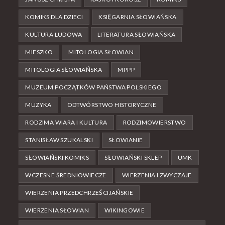
KOMIKS DLA DZIECI
KSIĘGARNIA SŁOWIAŃSKA
KULTURA LUDOWA
LITERATURA SŁOWIAŃSKA
MIESZKO
MITOLOGIA SŁOWIAN
MITOLOGIA SŁOWIAŃSKA
MPPP
MUZEUM POCZĄTKÓW PAŃSTWA POLSKIEGO
MUZYKA
ODTWÓRSTWO HISTORYCZNE
RODZIMA WIARA I KULTURA
RODZIMOWIERSTWO
STANISŁAW SZUKALSKI
SŁOWIANIE
SŁOWIAŃSKI KOMIKS
SŁOWIAŃSKI SKLEP
UMK
WCZESNE ŚREDNIOWIECZE
WIERZENIA I ZWYCZAJE
WIERZENIA PRZEDCHRZEŚCIJAŃSKIE
WIERZENIA SŁOWIAN
WIKINGOWIE