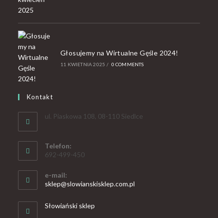
Głosujemy na Wirtualne Gęśle 2024!
11 KWIETNIA 2025
/
0 COMMENTS
Kontakt
ul. Piaskowa 108, 08-110 Siedlce
Telefon:
692-499-450
e-mail:
sklep@slowianskisklep.com.pl
Słowiański sklep