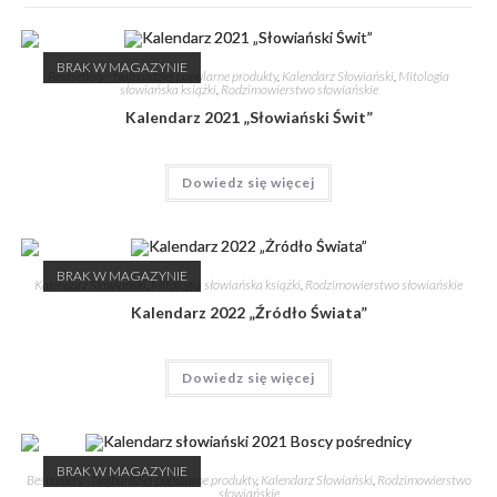
BRAK W MAGAZYNIE
Bestsellery - Najbardziej popularne produkty
,
Kalendarz Słowiański
,
Mitologia
słowiańska książki
,
Rodzimowierstwo słowiańskie
Kalendarz 2021 „Słowiański Świt”
Dowiedz się więcej
BRAK W MAGAZYNIE
Kalendarz Słowiański
,
Mitologia słowiańska książki
,
Rodzimowierstwo słowiańskie
Kalendarz 2022 „Źródło Świata”
Dowiedz się więcej
BRAK W MAGAZYNIE
Bestsellery - Najbardziej popularne produkty
,
Kalendarz Słowiański
,
Rodzimowierstwo
słowiańskie