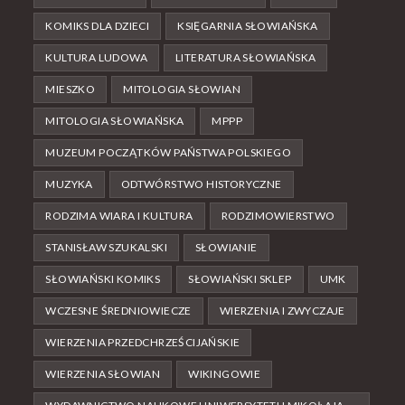
KOMIKS DLA DZIECI
KSIĘGARNIA SŁOWIAŃSKA
KULTURA LUDOWA
LITERATURA SŁOWIAŃSKA
MIESZKO
MITOLOGIA SŁOWIAN
MITOLOGIA SŁOWIAŃSKA
MPPP
MUZEUM POCZĄTKÓW PAŃSTWA POLSKIEGO
MUZYKA
ODTWÓRSTWO HISTORYCZNE
RODZIMA WIARA I KULTURA
RODZIMOWIERSTWO
STANISŁAW SZUKALSKI
SŁOWIANIE
SŁOWIAŃSKI KOMIKS
SŁOWIAŃSKI SKLEP
UMK
WCZESNE ŚREDNIOWIECZE
WIERZENIA I ZWYCZAJE
WIERZENIA PRZEDCHRZEŚCIJAŃSKIE
WIERZENIA SŁOWIAN
WIKINGOWIE