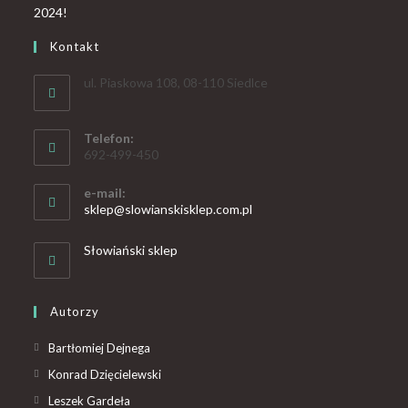
Kontakt
ul. Piaskowa 108, 08-110 Siedlce
Telefon:
692-499-450
e-mail:
sklep@slowianskisklep.com.pl
Słowiański sklep
Autorzy
Bartłomiej Dejnega
Konrad Dzięcielewski
Leszek Gardeła