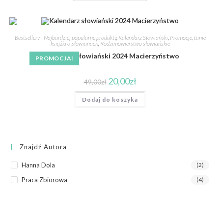
Bestsellery - Najbardziej popularne produkty
,
Kalendarz Słowiański
,
Promocje, tanie
książki o Słowianach
,
Rodzimowierstwo słowiańskie
Kalendarz słowiański 2024 Macierzyństwo
PROMOCJA!
20,00
zł
49,00
zł
Dodaj do koszyka
Znajdź Autora
Hanna Dola
(2)
Praca Zbiorowa
(4)