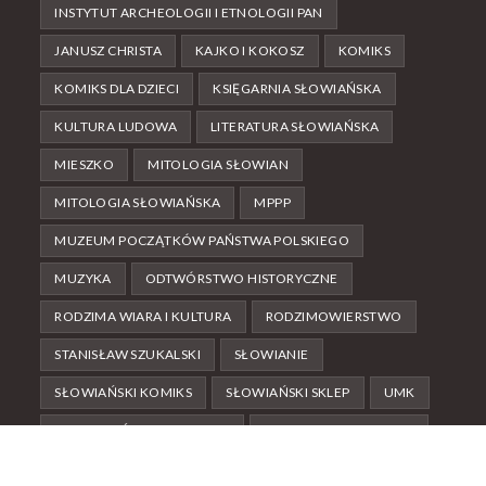
INSTYTUT ARCHEOLOGII I ETNOLOGII PAN
JANUSZ CHRISTA
KAJKO I KOKOSZ
KOMIKS
KOMIKS DLA DZIECI
KSIĘGARNIA SŁOWIAŃSKA
KULTURA LUDOWA
LITERATURA SŁOWIAŃSKA
MIESZKO
MITOLOGIA SŁOWIAN
MITOLOGIA SŁOWIAŃSKA
MPPP
MUZEUM POCZĄTKÓW PAŃSTWA POLSKIEGO
MUZYKA
ODTWÓRSTWO HISTORYCZNE
RODZIMA WIARA I KULTURA
RODZIMOWIERSTWO
STANISŁAW SZUKALSKI
SŁOWIANIE
SŁOWIAŃSKI KOMIKS
SŁOWIAŃSKI SKLEP
UMK
WCZESNE ŚREDNIOWIECZE
WIERZENIA I ZWYCZAJE
WIERZENIA PRZEDCHRZEŚCIJAŃSKIE