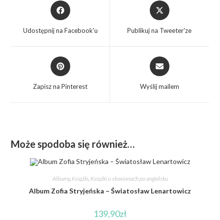
Udostępnij na Facebook'u
Publikuj na Tweeter'ze
Zapisz na Pinterest
Wyślij mailem
Może spodoba się również…
Albumy
,
Książki
,
Książki o słowianach po angielsku
Album Zofia Stryjeńska – Światosław Lenartowicz
139,90
zł