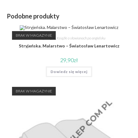
Podobne produkty
BRAK W MAGAZYNIE
Albumy
,
Książki
,
Książki o słowianach po angielsku
Stryjeńska. Malarstwo – Światosław Lenartowicz
29,90
zł
Dowiedz się więcej
BRAK W MAGAZYNIE