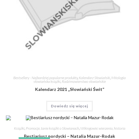
Bestsellery - Najbardziej popularne produkty
,
Kalendarz Słowiański
,
Mitologia
słowiańska książki
,
Rodzimowierstwo słowiańskie
Kalendarz 2021 „Słowiański Świt”
Dowiedz się więcej
Książki
,
Promocje, tanie książki o Słowianach
,
Wikingowie: wierzenia, historia
Bestiariusz nordycki – Natalia Mazur-Rodak