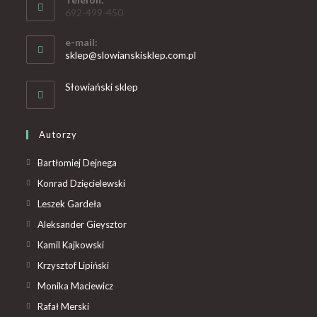
692-499-450
e-mail:
sklep@slowianskisklep.com.pl
Słowiański sklep
Autorzy
Bartłomiej Dejnega
Konrad Dzięcielewski
Leszek Gardeła
Aleksander Gieysztor
Kamil Kajkowski
Krzysztof Lipiński
Monika Maciewicz
Rafał Merski