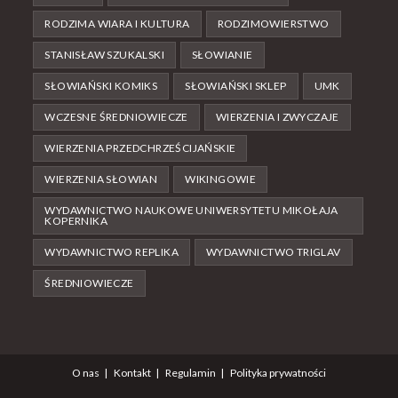
RODZIMA WIARA I KULTURA
RODZIMOWIERSTWO
STANISŁAW SZUKALSKI
SŁOWIANIE
SŁOWIAŃSKI KOMIKS
SŁOWIAŃSKI SKLEP
UMK
WCZESNE ŚREDNIOWIECZE
WIERZENIA I ZWYCZAJE
WIERZENIA PRZEDCHRZEŚCIJAŃSKIE
WIERZENIA SŁOWIAN
WIKINGOWIE
WYDAWNICTWO NAUKOWE UNIWERSYTETU MIKOŁAJA
KOPERNIKA
WYDAWNICTWO REPLIKA
WYDAWNICTWO TRIGLAV
ŚREDNIOWIECZE
O nas
Kontakt
Regulamin
Polityka prywatności