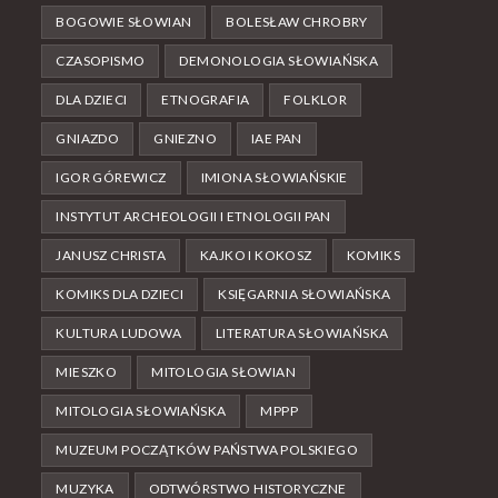
BOGOWIE SŁOWIAN
BOLESŁAW CHROBRY
CZASOPISMO
DEMONOLOGIA SŁOWIAŃSKA
DLA DZIECI
ETNOGRAFIA
FOLKLOR
GNIAZDO
GNIEZNO
IAE PAN
IGOR GÓREWICZ
IMIONA SŁOWIAŃSKIE
INSTYTUT ARCHEOLOGII I ETNOLOGII PAN
JANUSZ CHRISTA
KAJKO I KOKOSZ
KOMIKS
KOMIKS DLA DZIECI
KSIĘGARNIA SŁOWIAŃSKA
KULTURA LUDOWA
LITERATURA SŁOWIAŃSKA
MIESZKO
MITOLOGIA SŁOWIAN
MITOLOGIA SŁOWIAŃSKA
MPPP
MUZEUM POCZĄTKÓW PAŃSTWA POLSKIEGO
MUZYKA
ODTWÓRSTWO HISTORYCZNE