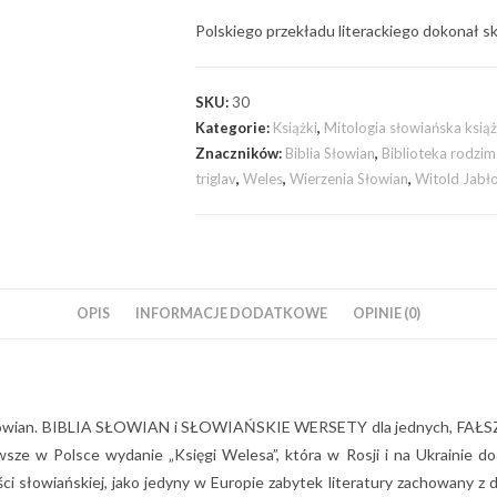
Polskiego przekładu literackiego dokonał sk
SKU:
30
Kategorie:
Książki
,
Mitologia słowiańska książ
Znaczników:
Biblia Słowian
,
Biblioteka rodzi
triglav
,
Weles
,
Wierzenia Słowian
,
Witold Jabł
OPIS
INFORMACJE DODATKOWE
OPINIE (0)
 Słowian. BIBLIA SŁOWIAN i SŁOWIAŃSKIE WERSETY dla jednych, FAŁSZ
 w Polsce wydanie „Księgi Welesa”, która w Rosji i na Ukrainie doc
i słowiańskiej, jako jedyny w Europie zabytek literatury zachowany z do