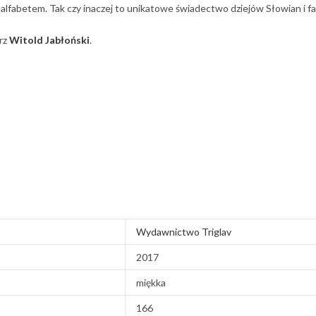
lfabetem. Tak czy inaczej to unikatowe świadectwo dziejów Słowian i fas
arz
Witold Jabłoński
.
Wydawnictwo Triglav
2017
miękka
166