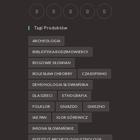
Tagi Produktów
ARCHEOLOGIA
BIBLIOTEKA RODZIMOWIERCY
BOGOWIE SŁOWIAN
BOLESŁAW CHROBRY
CZASOPISMO
DEMONOLOGIA SŁOWIAŃSKA
DLA DZIECI
ETNOGRAFIA
FOLKLOR
GNIAZDO
GNIEZNO
IAE PAN
IGOR GÓREWICZ
IMIONA SŁOWIAŃSKIE
INSTYTUT ARCHEOLOGII I ETNOLOGII