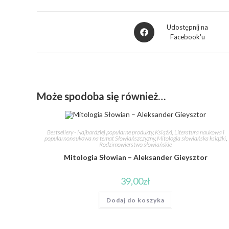
Udostępnij na
Facebook'u
Może spodoba się również…
Bestsellery - Najbardziej popularne produkty
,
Książki
,
Literatura naukowa i
popularnonaukowa na temat Słowiańszczyzny
,
Mitologia słowiańska książki
,
Rodzimowierstwo słowiańskie
Mitologia Słowian – Aleksander Gieysztor
39,00
zł
Dodaj do koszyka