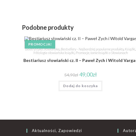
Podobne produkty
PROMOCJA!
Beletrystyka słowiańska
,
Bestsellery - Najbardziej popularne produkty
,
Książki
,
Mitologia słowiańska książki
,
Promocje, tanie książki o Słowianach
Bestiariusz słowiański cz. II – Paweł Zych i Witold Varga
49,00
zł
54,90
zł
Dodaj do koszyka
Aktualności, Zapowiedzi
Autor