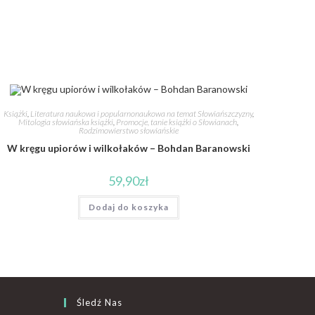
Książki
,
Literatura naukowa i popularnonaukowa na temat Słowiańszczyzny
,
Mitologia słowiańska książki
,
Promocje, tanie książki o Słowianach
,
Rodzimowierstwo słowiańskie
W kręgu upiorów i wilkołaków – Bohdan Baranowski
59,90
zł
Dodaj do koszyka
Śledź Nas