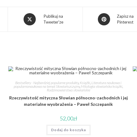
Publikuj na
Zapisz na
Tweeter'ze
Pinterest
Bestsellery - Najbardziej popularne produkty
,
Książki
,
Literatura naukowa i
popularnonaukowa na temat Słowiańszczyzny
,
Mitologia słowiańska książki
,
Rodzimowierstwo słowiańskie
Rzeczywistość mityczna Słowian północno-zachodnich i jej
materialne wyobrażenia – Paweł Szczepanik
52,00
zł
Dodaj do koszyka