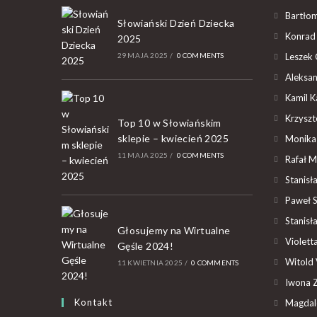
Bartłom
Słowiański Dzień Dziecka
Konrad 
2025
29 MAJA 2025
/
0 COMMENTS
Leszek 
Aleksan
Kamil K
Krzyszto
Top 10 w Słowiańskim
sklepie – kwiecień 2025
Monika
11 MAJA 2025
/
0 COMMENTS
Rafał M
Stanisł
Paweł 
Stanisł
Głosujemy na Wirtualne
Violet
Gęśle 2024!
Witold 
11 KWIETNIA 2025
/
0 COMMENTS
Iwona Z
Kontakt
Magdal