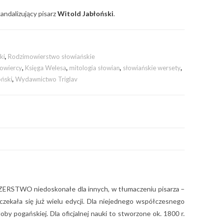
andalizujący pisarz
Witold Jabłoński
.
ki
,
Rodzimowierstwo słowiańskie
mowiercy
,
Księga Welesa
,
mitologia słowian
,
słowiańskie wersety
,
oński
,
Wydawnictwo Triglav
ERSTWO niedoskonałe dla innych, w tłumaczeniu pisarza –
zekała się już wielu edycji. Dla niejednego współczesnego
by pogańskiej. Dla oficjalnej nauki to stworzone ok. 1800 r.