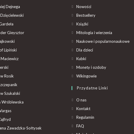
iej Dejnega
Nowości
Dzięcielewski
Bestsellery
Gardeła
Książki
der Gieysztor
Mitologia i wierzenia
ajkowski
Naukowe i popularnonaukowe
f Lipiński
Dla dzieci
 Maciewicz
Kubki
erski
Monety i ozdoby
aw Rosik
Wikingowie
Szczepanik
Przydatne Linki
aw Szukalski
O nas
ta Wróblewska
Kontakt
Vargas
Regulamin
ajfryd
FAQ
ena Zawadzka-Sołtysek