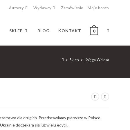
Autorzy
Wydawcy
Zamówienie
Moje konto
SKLEP
BLOG
KONTAKT
0
>
Sklep
>
Księga Welesa
ałszerstwo dla drugich. Przedstawiamy pierwsze w Polsce
a Ukrainie doczekała się już wielu edycji.