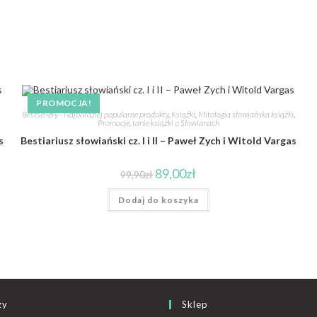
PROMOCJA!
Bestsellery - Najbardziej popularne produkty
,
Książki
,
Mitologia słowiańska książki
,
Promocje, tanie książki o Słowianach
s
Bestiariusz słowiański cz. I i II – Paweł Zych i Witold Vargas
89,00
zł
99,90
zł
Dodaj do koszyka
zy
Sklep