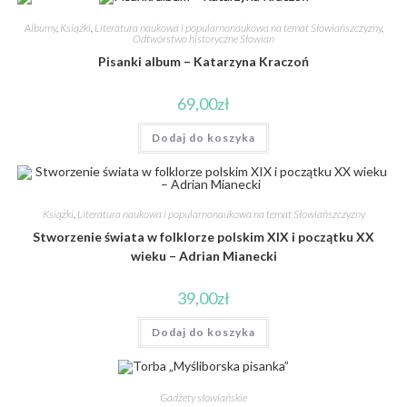
Albumy
,
Książki
,
Literatura naukowa i popularnonaukowa na temat Słowiańszczyzny
,
Odtwórstwo historyczne Słowian
Pisanki album – Katarzyna Kraczoń
69,00
zł
Dodaj do koszyka
Książki
,
Literatura naukowa i popularnonaukowa na temat Słowiańszczyzny
Stworzenie świata w folklorze polskim XIX i początku XX
wieku – Adrian Mianecki
39,00
zł
Dodaj do koszyka
Gadżety słowiańskie