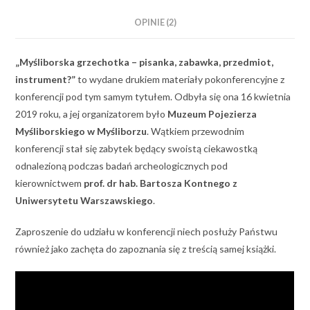
OPINIE (2)
„Myśliborska grzechotka – pisanka, zabawka, przedmiot,
instrument?”
to wydane drukiem materiały pokonferencyjne z
konferencji pod tym samym tytułem. Odbyła się ona 16 kwietnia
2019 roku, a jej organizatorem było
Muzeum Pojezierza
Myśliborskiego w Myśliborzu
. Wątkiem przewodnim
konferencji stał się zabytek będący swoistą ciekawostką
odnalezioną podczas badań archeologicznych pod
kierownictwem
prof. dr hab. Bartosza Kontnego z
Uniwersytetu Warszawskiego
.
Zaproszenie do udziału w konferencji niech posłuży Państwu
również jako zachęta do zapoznania się z treścią samej książki.