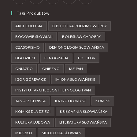
Tagi Produktów
ARCHEOLOGIA
BIBLIOTEKA RODZIMOWIERCY
BOGOWIE SŁOWIAN
BOLESŁAW CHROBRY
CZASOPISMO
DEMONOLOGIA SŁOWIAŃSKA
DLA DZIECI
ETNOGRAFIA
FOLKLOR
GNIAZDO
GNIEZNO
IAE PAN
IGOR GÓREWICZ
IMIONA SŁOWIAŃSKIE
INSTYTUT ARCHEOLOGII I ETNOLOGII PAN
JANUSZ CHRISTA
KAJKO I KOKOSZ
KOMIKS
KOMIKS DLA DZIECI
KSIĘGARNIA SŁOWIAŃSKA
KULTURA LUDOWA
LITERATURA SŁOWIAŃSKA
MIESZKO
MITOLOGIA SŁOWIAN