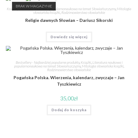
BRAK W MAGAZYNIE
Książki
,
Literatura naukowa i popularnonaukowa na temat Słowiańszczyzny
,
Mitologia
słowiańska książki
,
Rodzimowierstwo słowiańskie
Religie dawnych Słowian – Dariusz Sikorski
Dowiedz się więcej
Bestsellery - Najbardziej popularne produkty
,
Książki
,
Literatura naukowa i
popularnonaukowa na temat Słowiańszczyzny
,
Mitologia słowiańska książki
,
Rodzimowierstwo słowiańskie
Pogańska Polska. Wierzenia, kalendarz, zwyczaje – Jan
Tyszkiewicz
35,00
zł
Dodaj do koszyka