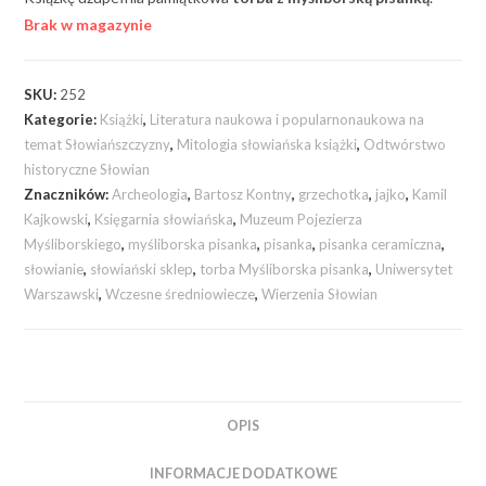
Brak w magazynie
SKU:
252
Kategorie:
Książki
,
Literatura naukowa i popularnonaukowa na
temat Słowiańszczyzny
,
Mitologia słowiańska książki
,
Odtwórstwo
historyczne Słowian
Znaczników:
Archeologia
,
Bartosz Kontny
,
grzechotka
,
jajko
,
Kamil
Kajkowski
,
Księgarnia słowiańska
,
Muzeum Pojezierza
Myśliborskiego
,
myśliborska pisanka
,
pisanka
,
pisanka ceramiczna
,
słowianie
,
słowiański sklep
,
torba Myśliborska pisanka
,
Uniwersytet
Warszawski
,
Wczesne średniowiecze
,
Wierzenia Słowian
OPIS
INFORMACJE DODATKOWE