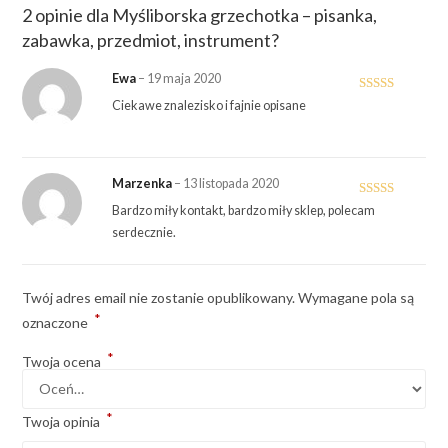
2 opinie dla
Myśliborska grzechotka – pisanka,
zabawka, przedmiot, instrument?
Ewa
–
19 maja 2020
Oceniono
Ciekawe znalezisko i fajnie opisane
4
na 5
Marzenka
–
13 listopada 2020
Oceniono
5
Bardzo miły kontakt, bardzo miły sklep, polecam
na 5
serdecznie.
Twój adres email nie zostanie opublikowany.
Wymagane pola są
*
oznaczone
*
Twoja ocena
*
Twoja opinia