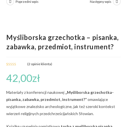
Poprzedni wpis
Następny wpis
Myśliborska grzechotka – pisanka,
zabawka, przedmiot, instrument?
(
2
opinie klienta)
Oceniony
2
42,00
zł
4.50
na 5
na
podstawie
ocen
Materiały z konferencji naukowej
„Myśliborska grzechotka-
klientów
pisanka, zabawka, przedmiot, instrument?”
omawiające
wyjątkowe znalezisko archeologiczne, jak też szeroki kontekst
wierzeń religijnych przedchrześcijańskich Słowian.
Książkę uzupełnia pamiątkowa
torba z myśliborską pisanką
.