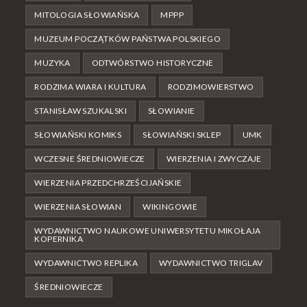
MITOLOGIA SŁOWIAŃSKA
MPPP
MUZEUM POCZĄTKÓW PAŃSTWA POLSKIEGO
MUZYKA
ODTWÓRSTWO HISTORYCZNE
RODZIMA WIARA I KULTURA
RODZIMOWIERSTWO
STANISŁAW SZUKALSKI
SŁOWIANIE
SŁOWIAŃSKI KOMIKS
SŁOWIAŃSKI SKLEP
UMK
WCZESNE ŚREDNIOWIECZE
WIERZENIA I ZWYCZAJE
WIERZENIA PRZEDCHRZEŚCIJAŃSKIE
WIERZENIA SŁOWIAN
WIKINGOWIE
WYDAWNICTWO NAUKOWE UNIWERSYTETU MIKOŁAJA
KOPERNIKA
WYDAWNICTWO REPLIKA
WYDAWNICTWO TRIGLAV
ŚREDNIOWIECZE