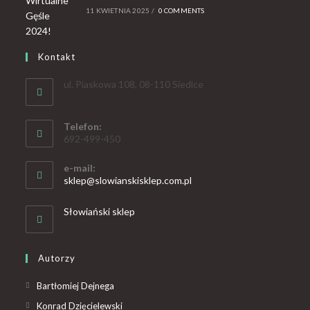
11 KWIETNIA 2025
/
0 COMMENTS
Kontakt
ul. Piaskowa 108, 08-110 Siedlce
Telefon:
692-499-450
e-mail:
sklep@slowianskisklep.com.pl
Słowiański sklep
Autorzy
Bartłomiej Dejnega
Konrad Dzięcielewski