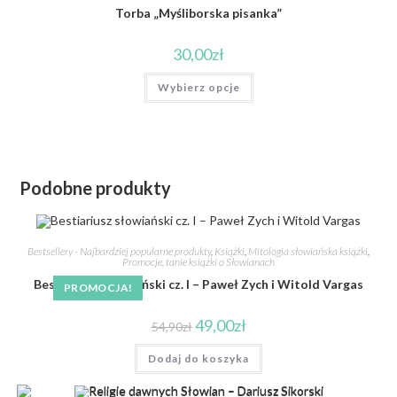
Torba „Myśliborska pisanka”
30,00
zł
Wybierz opcje
Podobne produkty
Bestsellery - Najbardziej popularne produkty
,
Książki
,
Mitologia słowiańska książki
,
Promocje, tanie książki o Słowianach
Bestiariusz słowiański cz. I – Paweł Zych i Witold Vargas
PROMOCJA!
49,00
zł
54,90
zł
Dodaj do koszyka