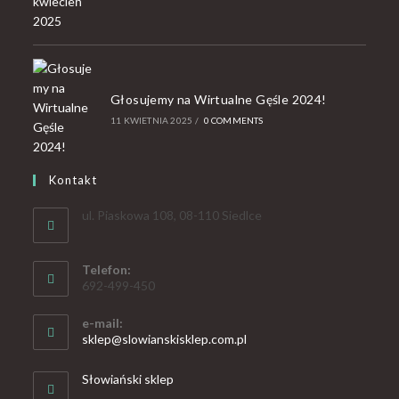
Głosujemy na Wirtualne Gęśle 2024!
11 KWIETNIA 2025
/
0 COMMENTS
Kontakt
ul. Piaskowa 108, 08-110 Siedlce
Telefon:
692-499-450
e-mail:
sklep@slowianskisklep.com.pl
Słowiański sklep