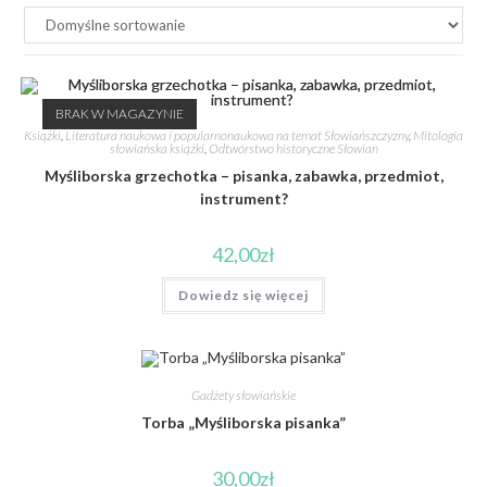
BRAK W MAGAZYNIE
Książki
,
Literatura naukowa i popularnonaukowa na temat Słowiańszczyzny
,
Mitologia
słowiańska książki
,
Odtwórstwo historyczne Słowian
Myśliborska grzechotka – pisanka, zabawka, przedmiot,
instrument?
42,00
zł
Dowiedz się więcej
Gadżety słowiańskie
Torba „Myśliborska pisanka”
30,00
zł