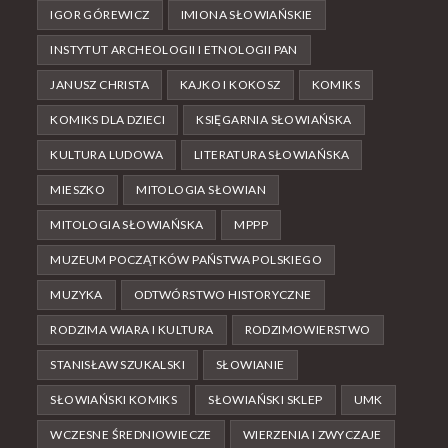
IGOR GÓREWICZ
IMIONA SŁOWIAŃSKIE
INSTYTUT ARCHEOLOGII I ETNOLOGII PAN
JANUSZ CHRISTA
KAJKO I KOKOSZ
KOMIKS
KOMIKS DLA DZIECI
KSIĘGARNIA SŁOWIAŃSKA
KULTURA LUDOWA
LITERATURA SŁOWIAŃSKA
MIESZKO
MITOLOGIA SŁOWIAN
MITOLOGIA SŁOWIAŃSKA
MPPP
MUZEUM POCZĄTKÓW PAŃSTWA POLSKIEGO
MUZYKA
ODTWÓRSTWO HISTORYCZNE
RODZIMA WIARA I KULTURA
RODZIMOWIERSTWO
STANISŁAW SZUKALSKI
SŁOWIANIE
SŁOWIAŃSKI KOMIKS
SŁOWIAŃSKI SKLEP
UMK
WCZESNE ŚREDNIOWIECZE
WIERZENIA I ZWYCZAJE