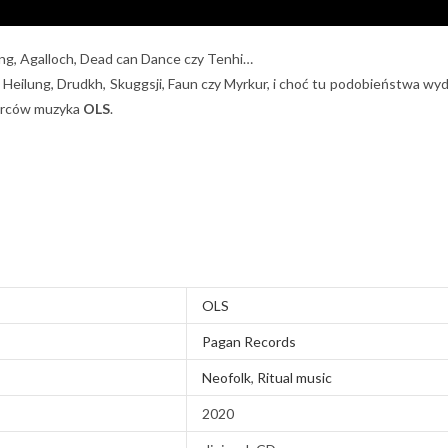
g, Agalloch, Dead can Dance czy Tenhi…
 Heilung, Drudkh, Skuggsji, Faun czy Myrkur, i choć tu podobieństwa wyd
iorców muzyka
OLS
.
OLS
Pagan Records
Neofolk
,
Ritual music
2020