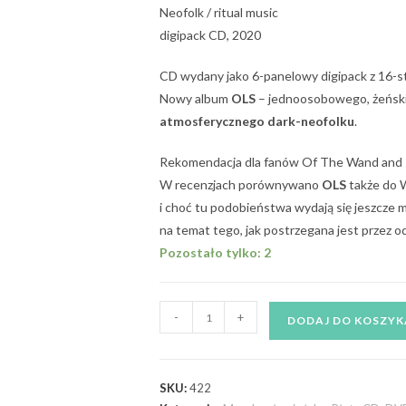
Neofolk / ritual music
digipack CD, 2020
CD wydany jako 6-panelowy digipack z 16-s
Nowy album
OLS
– jednoosobowego, żeńskie
atmosferycznego dark-neofolku
.
Rekomendacja dla fanów Of The Wand and T
W recenzjach porównywano
OLS
także do W
i choć tu podobieństwa wydają się jeszcze 
na temat tego, jak postrzegana jest przez
Pozostało tylko: 2
-
+
DODAJ DO KOSZYK
SKU:
422