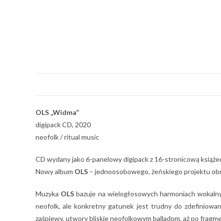
OLS „Widma”
digipack CD, 2020
neofolk / ritual music
CD wydany jako 6-panelowy digipack z 16-stronicową książe
Nowy album
OLS
– jednoosobowego, żeńskiego projektu obr
Muzyka
OLS
bazuje na wielogłosowych harmoniach wokalnych
neofolk, ale konkretny gatunek jest trudny do zdefiniowa
zaśpiewy, utwory bliskie neofolkowym balladom, aż po frag