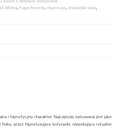
, kasety o tematyce słowiańskiej
LS Widma
,
Pagan Records
,
ritual music
,
słowiański sklep
,
y i hipnotyczny charakter. Najczęściej opisywana jest jako
olku, przez hipnotyzujące kołysanki, niepokojące rytualne