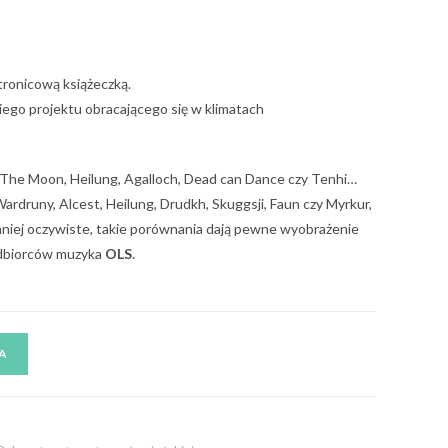
tronicową książeczką.
go projektu obracającego się w klimatach
he Moon, Heilung, Agalloch, Dead can Dance czy Tenhi…
ardruny, Alcest, Heilung, Drudkh, Skuggsji, Faun czy Myrkur,
mniej oczywiste, takie porównania dają pewne wyobrażenie
 odbiorców muzyka
OLS
.
A