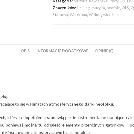
Kategorie:
Muzyka słowiańska
,
Płyty CD, DVD
Znaczników:
Heilung
,
muzyka
,
neofolk
,
OLS
,
O
Starucha
,
Wardruna
,
Widma
,
wiedźma
OPIS
INFORMACJE DODATKOWE
OPINIE (0)
czką.
acającego się w klimatach
atmosferycznego dark-neofolku
.
, których dopełnienie stanowią partie instrumentalne budujące rytualn
nia, ponieważ można tu odnaleźć elementy przeróżnych gatunków – od f
menty inspirowane atmosferycznym black metalem.