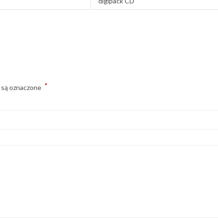
digipack CD
*
 są oznaczone