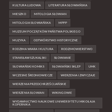
KULTURA LUDOWA
LITERATURA SŁOWIAŃSKA
MIESZKO
MITOLOGIA SŁOWIAN
MITOLOGIA SŁOWIAŃSKA
MPPP
MUZEUM POCZĄTKÓW PAŃSTWA POLSKIEGO
MUZYKA
ODTWÓRSTWO HISTORYCZNE
RODZIMA WIARA I KULTURA
RODZIMOWIERSTWO
STANISŁAW SZUKALSKI
SŁOWIANIE
SŁOWIAŃSKI KOMIKS
SŁOWIAŃSKI SKLEP
UMK
WCZESNE ŚREDNIOWIECZE
WIERZENIA I ZWYCZAJE
WIERZENIA PRZEDCHRZEŚCIJAŃSKIE
WIERZENIA SŁOWIAN
WIKINGOWIE
WYDAWNICTWO NAUKOWE UNIWERSYTETU MIKOŁAJA
KOPERNIKA