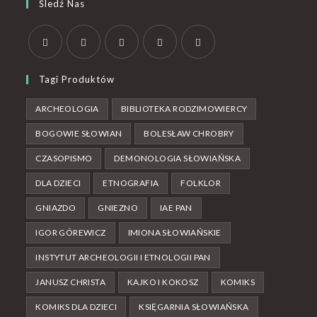
Śledź Nas
Tagi Produktów
ARCHEOLOGIA
BIBLIOTEKA RODZIMOWIERCY
BOGOWIE SŁOWIAN
BOLESŁAW CHROBRY
CZASOPISMO
DEMONOLOGIA SŁOWIAŃSKA
DLA DZIECI
ETNOGRAFIA
FOLKLOR
GNIAZDO
GNIEZNO
IAE PAN
IGOR GÓREWICZ
IMIONA SŁOWIAŃSKIE
INSTYTUT ARCHEOLOGII I ETNOLOGII PAN
JANUSZ CHRISTA
KAJKO I KOKOSZ
KOMIKS
KOMIKS DLA DZIECI
KSIĘGARNIA SŁOWIAŃSKA