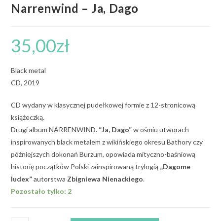
Narrenwind – Ja, Dago
35,00
zł
Black metal
CD, 2019
CD wydany w klasycznej pudełkowej formie z 12-stronicową
książeczką.
Drugi album NARRENWIND.
“Ja, Dago”
w ośmiu utworach
inspirowanych black metalem z wikińskiego okresu Bathory czy
późniejszych dokonań Burzum, opowiada mityczno-baśniową
historię początków Polski zainspirowaną trylogią
„Dagome
Iudex”
autorstwa
Zbigniewa Nienackiego
.
Pozostało tylko: 2