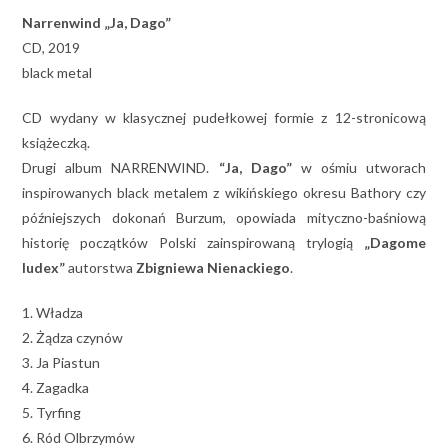
Narrenwind „Ja, Dago”
CD, 2019
black metal
CD wydany w klasycznej pudełkowej formie z 12-stronicową
książeczką.
Drugi album NARRENWIND.
“Ja, Dago”
w ośmiu utworach
inspirowanych black metalem z wikińskiego okresu Bathory czy
późniejszych dokonań Burzum, opowiada mityczno-baśniową
historię początków Polski zainspirowaną trylogią
„Dagome
Iudex”
autorstwa
Zbigniewa Nienackiego
.
1. Władza
2. Żądza czynów
3. Ja Piastun
4. Zagadka
5. Tyrfing
6. Ród Olbrzymów