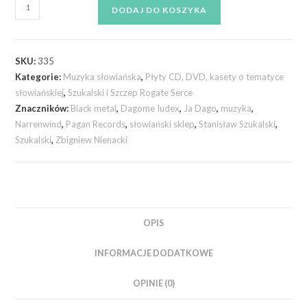
DODAJ DO KOSZYKA
SKU:
335
Kategorie:
Muzyka słowiańska
,
Płyty CD, DVD, kasety o tematyce
słowiańskiej
,
Szukalski i Szczep Rogate Serce
Znaczników:
Black metal
,
Dagome Iudex
,
Ja Dago
,
muzyka
,
Narrenwind
,
Pagan Records
,
słowiański sklep
,
Stanisław Szukalski
,
Szukalski
,
Zbigniew Nienacki
OPIS
INFORMACJE DODATKOWE
OPINIE (0)