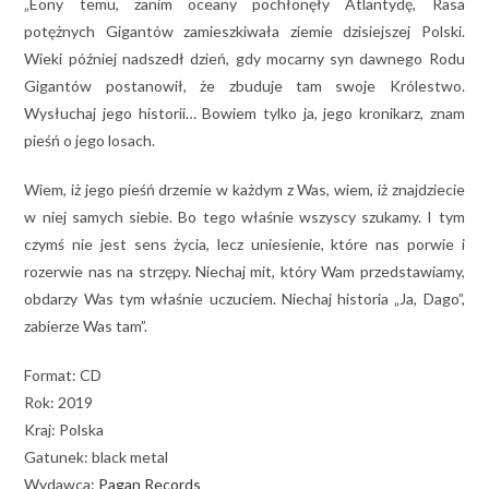
„Eony temu, zanim oceany pochłonęły Atlantydę, Rasa
potężnych Gigantów zamieszkiwała ziemie dzisiejszej Polski.
Wieki później nadszedł dzień, gdy mocarny syn dawnego Rodu
Gigantów postanowił, że zbuduje tam swoje Królestwo.
Wysłuchaj jego historii… Bowiem tylko ja, jego kronikarz, znam
pieśń o jego losach.
Wiem, iż jego pieśń drzemie w każdym z Was, wiem, iż znajdziecie
w niej samych siebie. Bo tego właśnie wszyscy szukamy. I tym
czymś nie jest sens życia, lecz uniesienie, które nas porwie i
rozerwie nas na strzępy. Niechaj mit, który Wam przedstawiamy,
obdarzy Was tym właśnie uczuciem. Niechaj historia „Ja, Dago”,
zabierze Was tam”.
Format: CD
Rok: 2019
Kraj: Polska
Gatunek: black metal
Wydawca:
Pagan Records