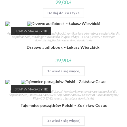
29,00
zł
Dodaj do koszyka
BRAK W MAGAZYNIE
Audiobooki słowiańskie
,
Książki, audiobooki, komiksy i gry o tematyce słowiańskiej dla
najmłodszych
,
Mitologia słowiańska książki
,
Płyty CD, DVD, kasety o tematyce
słowiańskiej
,
Rodzimowierstwo słowiańskie
Drzewo audiobook – Łukasz Wierzbicki
39,90
zł
Dowiedz się więcej
BRAK W MAGAZYNIE
Filmy o Słowianach
,
Książki, audiobooki, komiksy i gry o tematyce słowiańskiej dla
najmłodszych
,
Literatura naukowa i popularnonaukowa na temat Słowiańszczyzny
,
Płyty CD, DVD, kasety o tematyce słowiańskiej
Tajemnice początków Polski – Zdzisław Cozac
Dowiedz się więcej