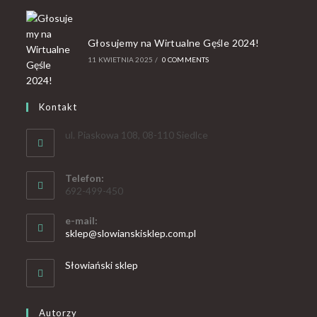
Głosujemy na Wirtualne Gęśle 2024!
11 KWIETNIA 2025
/
0 COMMENTS
Kontakt
ul. Piaskowa 108, 08-110 Siedlce
Telefon:
692-499-450
e-mail:
sklep@slowianskisklep.com.pl
Słowiański sklep
Autorzy