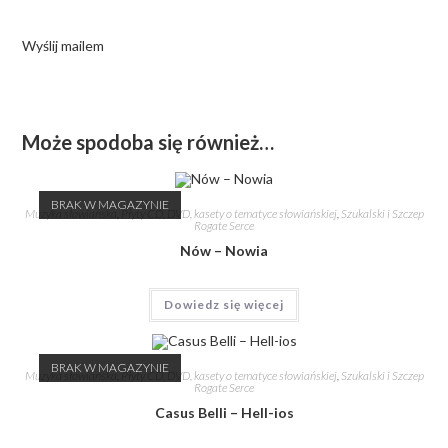
Wyślij mailem
Może spodoba się również…
BRAK W MAGAZYNIE
Muzyka słowiańska
,
Płyty CD, DVD, kasety o tematyce słowiańskiej
,
Szukalski i Szczep
Rogate Serce
Nów – Nowia
Dowiedz się więcej
BRAK W MAGAZYNIE
Muzyka słowiańska
,
Płyty CD, DVD, kasety o tematyce słowiańskiej
,
Szukalski i Szczep
Rogate Serce
Casus Belli – Hell-ios