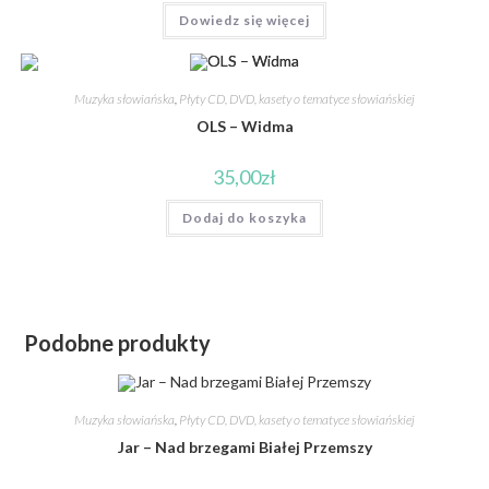
Dowiedz się więcej
Muzyka słowiańska
,
Płyty CD, DVD, kasety o tematyce słowiańskiej
OLS – Widma
35,00
zł
Dodaj do koszyka
Podobne produkty
Muzyka słowiańska
,
Płyty CD, DVD, kasety o tematyce słowiańskiej
Jar – Nad brzegami Białej Przemszy