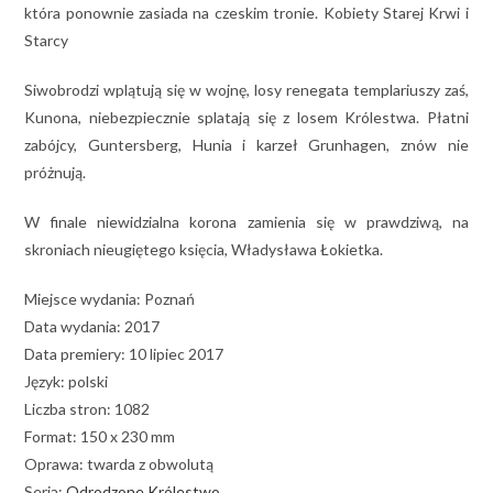
która ponownie zasiada na czeskim tronie. Kobiety Starej Krwi i
Starcy
Siwobrodzi wplątują się w wojnę, losy renegata templariuszy zaś,
Kunona, niebezpiecznie splatają się z losem Królestwa. Płatni
zabójcy, Guntersberg, Hunia i karzeł Grunhagen, znów nie
próżnują.
W finale niewidzialna korona zamienia się w prawdziwą, na
skroniach nieugiętego księcia, Władysława Łokietka.
Miejsce wydania: Poznań
Data wydania: 2017
Data premiery: 10 lipiec 2017
Język: polski
Liczba stron: 1082
Format: 150 x 230 mm
Oprawa: twarda z obwolutą
Seria:
Odrodzone Królestwo