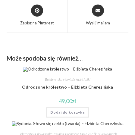
Zapisz na Pinterest
Wyślij mailem
Może spodoba się również…
Beletrystyka słowiańska
,
Książki
Odrodzone królestwo – Elżbieta Cherezińska
49,00
zł
Dodaj do koszyka
Beletrystyka słowiańska
,
Książki
,
Promocje, tanie książki o Słowianach