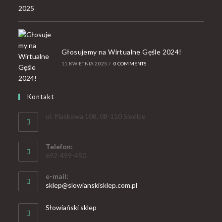
Głosujemy na Wirtualne Gęśle 2024!
11 KWIETNIA 2025
/
0 COMMENTS
Kontakt
ul. Piaskowa 108, 08-110 Siedlce
Telefon:
692-499-450
e-mail:
sklep@slowianskisklep.com.pl
Słowiański sklep