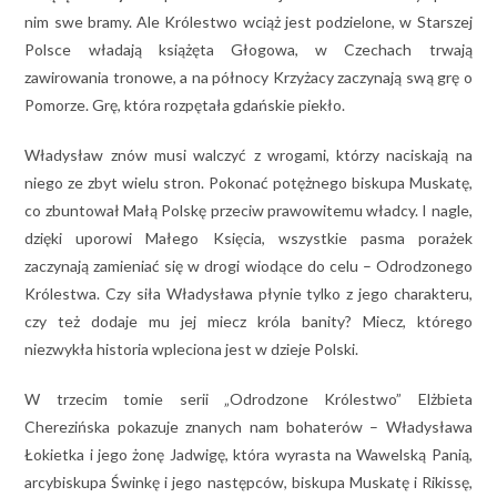
nim swe bramy. Ale Królestwo wciąż jest podzielone, w Starszej
Polsce władają książęta Głogowa, w Czechach trwają
zawirowania tronowe, a na północy Krzyżacy zaczynają swą grę o
Pomorze. Grę, która rozpętała gdańskie piekło.
Władysław znów musi walczyć z wrogami, którzy naciskają na
niego ze zbyt wielu stron. Pokonać potężnego biskupa Muskatę,
co zbuntował Małą Polskę przeciw prawowitemu władcy. I nagle,
dzięki uporowi Małego Księcia, wszystkie pasma porażek
zaczynają zamieniać się w drogi wiodące do celu – Odrodzonego
Królestwa. Czy siła Władysława płynie tylko z jego charakteru,
czy też dodaje mu jej miecz króla banity? Miecz, którego
niezwykła historia wpleciona jest w dzieje Polski.
W trzecim tomie serii „Odrodzone Królestwo” Elżbieta
Cherezińska pokazuje znanych nam bohaterów – Władysława
Łokietka i jego żonę Jadwigę, która wyrasta na Wawelską Panią,
arcybiskupa Świnkę i jego następców, biskupa Muskatę i Rikissę,