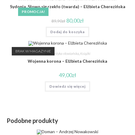
Sydonia. Słowo się rzekło (twarda) – Elżbieta Cherezińska
PROMOCJA!
80,00
zł
89,90
zł
Dodaj do koszyka
BRAK W MAGAZYNIE
Beletrystyka słowiańska
,
Książki
Wojenna korona – Elżbieta Cherezińska
49,00
zł
Dowiedz się więcej
Podobne produkty