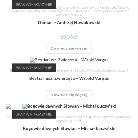
BRAK W MAGAZYNIE
Albumy
,
Beletrystyka słowiańska
,
Komiksy o tematyce słowiańskiej
,
Książki
,
Książki,
audiobooki, komiksy i gry o tematyce słowiańskiej dla najmłodszych
,
Wikingowie:
wierzenia, historia
Doman – Andrzej Nowakowski
59,99
zł
Dowiedz się więcej
BRAK W MAGAZYNIE
Bestsellery - Najbardziej popularne produkty
,
Książki
,
Mitologia słowiańska książki
Bestiariusz. Zwierzęta – Witold Vargas
Dowiedz się więcej
BRAK W MAGAZYNIE
Książki
,
Literatura naukowa i popularnonaukowa na temat Słowiańszczyzny
,
Mitologia
słowiańska książki
Bogowie dawnych Słowian – Michał Łuczyński