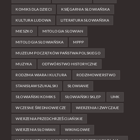
KOMIKS DLA DZIECI
KSIĘGARNIA SŁOWIAŃSKA
KULTURA LUDOWA
LITERATURA SŁOWIAŃSKA
MIESZKO
MITOLOGIA SŁOWIAN
MITOLOGIA SŁOWIAŃSKA
MPPP
MUZEUM POCZĄTKÓW PAŃSTWA POLSKIEGO
MUZYKA
ODTWÓRSTWO HISTORYCZNE
RODZIMA WIARA I KULTURA
RODZIMOWIERSTWO
STANISŁAW SZUKALSKI
SŁOWIANIE
SŁOWIAŃSKI KOMIKS
SŁOWIAŃSKI SKLEP
UMK
WCZESNE ŚREDNIOWIECZE
WIERZENIA I ZWYCZAJE
WIERZENIA PRZEDCHRZEŚCIJAŃSKIE
WIERZENIA SŁOWIAN
WIKINGOWIE