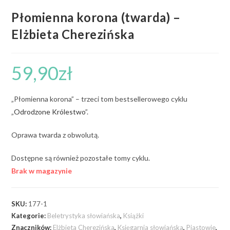
Płomienna korona (twarda) –
Elżbieta Cherezińska
59,90
zł
„Płomienna korona” – trzeci tom bestsellerowego cyklu
„
Odrodzone Królestwo
”.
Oprawa twarda z obwolutą.
Dostępne są również pozostałe tomy cyklu.
Brak w magazynie
SKU:
177-1
Kategorie:
Beletrystyka słowiańska
,
Książki
Znaczników:
Elżbieta Cherezińska
,
Księgarnia słowiańska
,
Piastowie
,