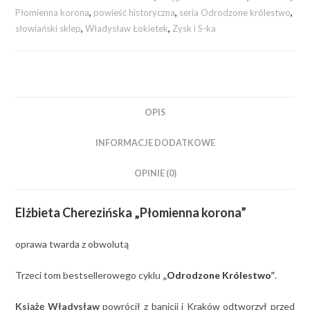
Płomienna korona
,
powieść historyczna
,
seria Odrodzone królestwo
,
słowiański sklep
,
Władysław Łokietek
,
Zysk i S-ka
OPIS
INFORMACJE DODATKOWE
OPINIE (0)
Elżbieta Cherezińska „Płomienna korona”
oprawa twarda z obwolutą
Trzeci tom bestsellerowego cyklu
„
Odrodzone Królestwo
”
.
Książę Władysław
powrócił z banicji i Kraków odtworzył przed