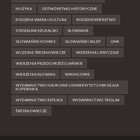
MUZYKA
ODTWÓRSTWO HISTORYCZNE
RODZIMA WIARA I KULTURA
RODZIMOWIERSTWO
STANISŁAW SZUKALSKI
SŁOWIANIE
SŁOWIAŃSKI KOMIKS
SŁOWIAŃSKI SKLEP
UMK
WCZESNE ŚREDNIOWIECZE
WIERZENIA I ZWYCZAJE
WIERZENIA PRZEDCHRZEŚCIJAŃSKIE
WIERZENIA SŁOWIAN
WIKINGOWIE
WYDAWNICTWO NAUKOWE UNIWERSYTETU MIKOŁAJA
KOPERNIKA
WYDAWNICTWO REPLIKA
WYDAWNICTWO TRIGLAV
ŚREDNIOWIECZE