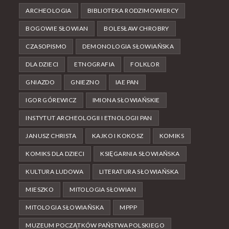
ARCHEOLOGIA
BIBLIOTEKA RODZIMOWIERCY
BOGOWIE SŁOWIAN
BOLESŁAW CHROBRY
CZASOPISMO
DEMONOLOGIA SŁOWIAŃSKA
DLA DZIECI
ETNOGRAFIA
FOLKLOR
GNIAZDO
GNIEZNO
IAE PAN
IGOR GÓREWICZ
IMIONA SŁOWIAŃSKIE
INSTYTUT ARCHEOLOGII I ETNOLOGII PAN
JANUSZ CHRISTA
KAJKO I KOKOSZ
KOMIKS
KOMIKS DLA DZIECI
KSIĘGARNIA SŁOWIAŃSKA
KULTURA LUDOWA
LITERATURA SŁOWIAŃSKA
MIESZKO
MITOLOGIA SŁOWIAN
MITOLOGIA SŁOWIAŃSKA
MPPP
MUZEUM POCZĄTKÓW PAŃSTWA POLSKIEGO