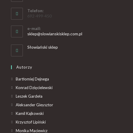
Telefon:
692-499-450
e-mail:
sklep@slowianskisklep.com.pl
Słowiański sklep
Autorzy
Bartłomiej Dejnega
Konrad Dzięcielewski
Leszek Gardeła
Aleksander Gieysztor
Kamil Kajkowski
Krzysztof Lipiński
Monika Maciewicz