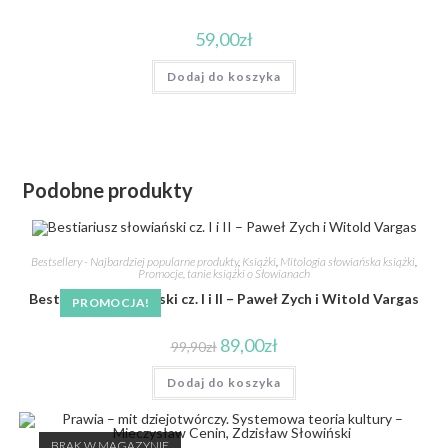
59,00
zł
Dodaj do koszyka
Podobne produkty
Bestsellery - Najbardziej popularne produkty
,
Książki
,
Mitologia słowiańska książki
,
Promocje, tanie książki o Słowianach
Bestiariusz słowiański cz. I i II – Paweł Zych i Witold Vargas
PROMOCJA!
89,00
zł
99,90
zł
Dodaj do koszyka
BRAK W MAGAZYNIE