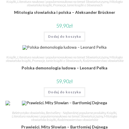
Książki
,
Literatura naukowa i popularnonaukowa na temat Słowiańszczyzny
,
Mitologia
słowiańska książki
,
Promocje, tanie książki o Słowianach
Mitologia słowiańska i polska – Aleksander Brückner
59,90
zł
Dodaj do koszyka
Książki
,
Literatura naukowa i popularnonaukowa na temat Słowiańszczyzny
,
Mitologia
słowiańska książki
,
Promocje, tanie książki o Słowianach
,
Rodzimowierstwo słowiańskie
Polska demonologia ludowa – Leonard Pełka
59,90
zł
Dodaj do koszyka
Beletrystyka słowiańska
,
Bestsellery - Najbardziej popularne produkty
,
Książki
,
Literatura naukowa i popularnonaukowa na temat Słowiańszczyzny
,
Mitologia
słowiańska książki
,
Rodzimowierstwo słowiańskie
Prawieści. Mity Słowian – Bartłomiej Dejnega