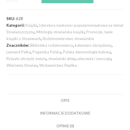
SKU:
628
Kategorii:
Książki
,
Literatura naukowa i popularnonaukowa na temat
Słowiańszczyzny
,
Mitologia słowiańska książki
,
Promocje, tanie
książki o Słowianach
,
Rodzimowierstwo słowiańskie
Znaczników:
Biblioteka rodzimowiercy
,
kalendarz obrzędowy
,
Leonard Pełka
,
Pogańska Polska
,
Polska demonologia ludowa
,
Rytuały obrzędy święta
,
słowiański sklep
,
wierzenia i zwyczaje
,
Wierzenia Słowian
,
Wydawnictwo Replika
OPIS
INFORMACJE DODATKOWE
OPINIE (0)