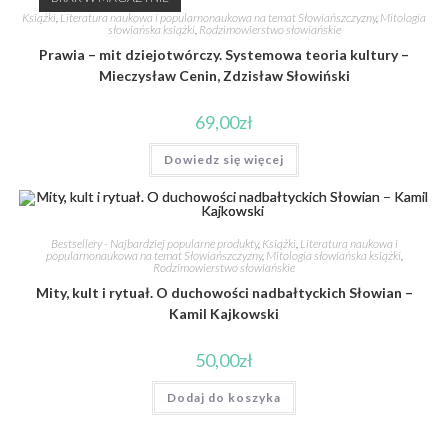
Książki
,
Literatura naukowa i popularnonaukowa na temat Słowiańszczyzny
,
Mitologia
słowiańska książki
,
Rodzimowierstwo słowiańskie
Prawia – mit dziejotwórczy. Systemowa teoria kultury –
Mieczysław Cenin, Zdzisław Słowiński
69,00
zł
Dowiedz się więcej
Bestsellery - Najbardziej popularne produkty
,
Książki
,
Literatura naukowa i
popularnonaukowa na temat Słowiańszczyzny
,
Mitologia słowiańska książki
,
Rodzimowierstwo słowiańskie
Mity, kult i rytuał. O duchowości nadbałtyckich Słowian –
Kamil Kajkowski
50,00
zł
Dodaj do koszyka