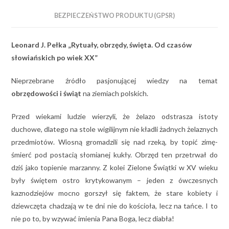
BEZPIECZEŃSTWO PRODUKTU (GPSR)
Leonard J. Pełka „Rytuały, obrzędy, święta. Od czasów
słowiańskich po wiek XX”
Nieprzebrane źródło pasjonującej wiedzy na temat
obrzędowości i świąt
na ziemiach polskich.
Przed wiekami ludzie wierzyli, że żelazo odstrasza istoty
duchowe, dlatego na stole wigilijnym nie kładli żadnych żelaznych
przedmiotów. Wiosną gromadzili się nad rzeką, by topić zimę-
śmierć pod postacią słomianej kukły. Obrzęd ten przetrwał do
dziś jako topienie marzanny. Z kolei Zielone Świątki w XV wieku
były świętem ostro krytykowanym – jeden z ówczesnych
kaznodziejów mocno gorszył się faktem, że stare kobiety i
dziewczęta chadzają w te dni nie do kościoła, lecz na tańce. I to
nie po to, by wzywać imienia Pana Boga, lecz diabła!