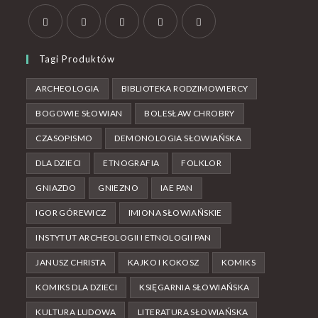
Tagi Produktów
ARCHEOLOGIA
BIBLIOTEKA RODZIMOWIERCY
BOGOWIE SŁOWIAN
BOLESŁAW CHROBRY
CZASOPISMO
DEMONOLOGIA SŁOWIAŃSKA
DLA DZIECI
ETNOGRAFIA
FOLKLOR
GNIAZDO
GNIEZNO
IAE PAN
IGOR GÓREWICZ
IMIONA SŁOWIAŃSKIE
INSTYTUT ARCHEOLOGII I ETNOLOGII PAN
JANUSZ CHRISTA
KAJKO I KOKOSZ
KOMIKS
KOMIKS DLA DZIECI
KSIĘGARNIA SŁOWIAŃSKA
KULTURA LUDOWA
LITERATURA SŁOWIAŃSKA