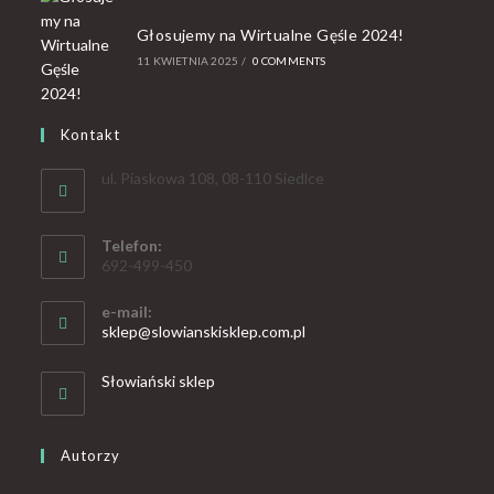
Głosujemy na Wirtualne Gęśle 2024!
11 KWIETNIA 2025
/
0 COMMENTS
Kontakt
ul. Piaskowa 108, 08-110 Siedlce
Telefon:
692-499-450
e-mail:
sklep@slowianskisklep.com.pl
Słowiański sklep
Autorzy