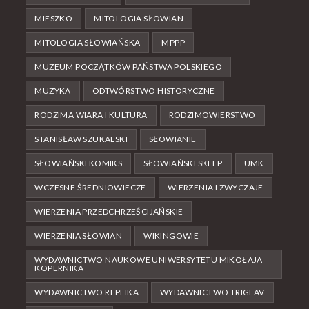
MIESZKO
MITOLOGIA SŁOWIAN
MITOLOGIA SŁOWIAŃSKA
MPPP
MUZEUM POCZĄTKÓW PAŃSTWA POLSKIEGO
MUZYKA
ODTWÓRSTWO HISTORYCZNE
RODZIMA WIARA I KULTURA
RODZIMOWIERSTWO
STANISŁAW SZUKALSKI
SŁOWIANIE
SŁOWIAŃSKI KOMIKS
SŁOWIAŃSKI SKLEP
UMK
WCZESNE ŚREDNIOWIECZE
WIERZENIA I ZWYCZAJE
WIERZENIA PRZEDCHRZEŚCIJAŃSKIE
WIERZENIA SŁOWIAN
WIKINGOWIE
WYDAWNICTWO NAUKOWE UNIWERSYTETU MIKOŁAJA
KOPERNIKA
WYDAWNICTWO REPLIKA
WYDAWNICTWO TRIGLAV